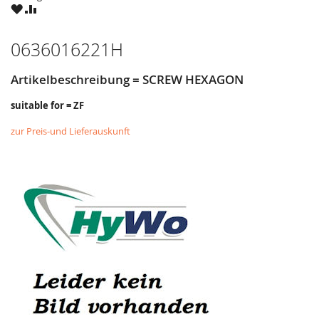
ZU
ZU
WUNSCHZETTEL
VERGLEICHSLISTE
HINZUFÜGEN
HINZUFÜGEN
0636016221H
Artikelbeschreibung = SCREW HEXAGON
suitable for = ZF
zur Preis-und Lieferauskunft