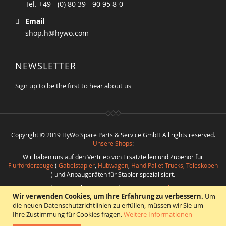
Tel. +49 - (0) 80 39 - 90 95 8-0
Email
shop.h@hywo.com
NEWSLETTER
Sign up to be the first to hear about us
Copyright © 2019 HyWo Spare Parts & Service GmbH All rights reserved.
Unsere Shops
:
Wir haben uns auf den Vertrieb von Ersatzteilen und Zubehör für
Flurförderzeuge
(
Gabelstapler
,
Hubwagen
,
Hand Pallet Trucks, Teleskopen
) und Anbaugeräten für Stapler spezialisiert.
Nutzen Sie die Möglichkeit verschiedenste
Ersatzteile bester Qualität
Wir verwenden Cookies, um Ihre Erfahrung zu verbessern.
Um
bei
Hywo Parts & Service GmbH
zu günstigen Konditionen aus einer Hand
zu beschaffen.
die neuen Datenschutzrichtlinien zu erfüllen, müssen wir Sie um
Ihre Zustimmung für Cookies fragen.
Weitere Informationen
Realisierung
:
CMS
*
Beratung
*
Webdesign
*
Webhosting
*
SEO
*
eShop
: