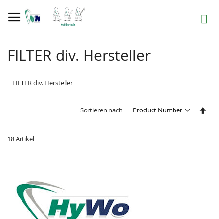
Direkt
zum
Suche
Inhalt
FILTER div. Hersteller
FILTER div. Hersteller
In
Sortieren nach
abst
Reih
18
Artikel