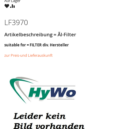
Auf Lager
ZU
ZU
WUNSCHZETTEL
VERGLEICHSLISTE
HINZUFÜGEN
HINZUFÜGEN
LF3970
Artikelbeschreibung = Ãl-Filter
suitable for = FILTER div. Hersteller
zur Preis-und Lieferauskunft