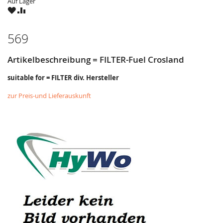
Auf Lager
ZU
ZU
WUNSCHZETTEL
VERGLEICHSLISTE
HINZUFÜGEN
HINZUFÜGEN
569
Artikelbeschreibung = FILTER-Fuel Crosland
suitable for = FILTER div. Hersteller
zur Preis-und Lieferauskunft