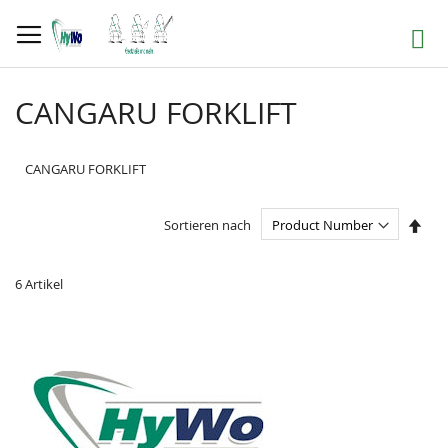
Direkt
zum
Suche
Inhalt
CANGARU FORKLIFT
CANGARU FORKLIFT
In
Sortieren nach
abst
Reih
6
Artikel