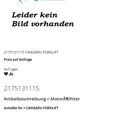
2175131115 CANGARU FORKLIFT
Preis auf Anfrage
Auf Lager
ZU
ZU
WUNSCHZETTEL
VERGLEICHSLISTE
HINZUFÜGEN
HINZUFÜGEN
2175131115
Artikelbeschreibung = MotorÃ¶lfilter
suitable for = CANGARU FORKLIFT