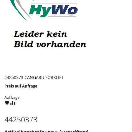
44250373 CANGARU FORKLIFT
Preis auf Anfrage
Auf Lager
ZU
ZU
WUNSCHZETTEL
VERGLEICHSLISTE
HINZUFÜGEN
HINZUFÜGEN
44250373
Artikelbeschreibung = Auspufftopf