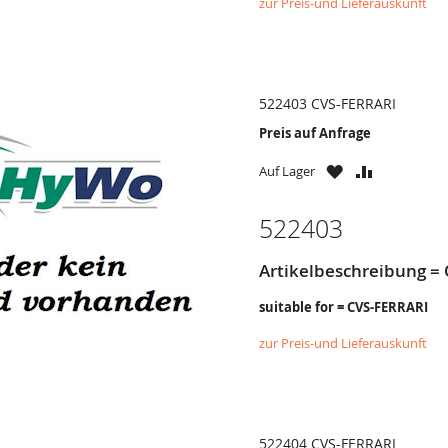
zur Preis-und Lieferauskunft
522403 CVS-FERRARI
Preis auf Anfrage
ZU
ZU
Auf Lager
WUNSCHZETTE
VERGLEICH
HINZUFÜGEN
HINZUFÜG
522403
Artikelbeschreibung = O
suitable for = CVS-FERRARI
zur Preis-und Lieferauskunft
522404 CVS-FERRARI