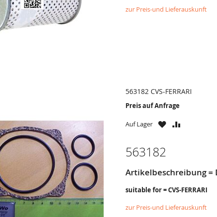
zur Preis-und Lieferauskunft
563182 CVS-FERRARI
Preis auf Anfrage
ZU
ZU
Auf Lager
WUNSCHZETTE
VERGLEICH
HINZUFÜGEN
HINZUFÜG
563182
Artikelbeschreibung = 
suitable for = CVS-FERRARI
zur Preis-und Lieferauskunft