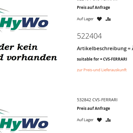
Preis auf Anfrage
ZU
ZU
Auf Lager
WUNSCHZETTE
VERGLEICH
HINZUFÜGEN
HINZUFÜG
522404
Artikelbeschreibung = Ã
suitable for = CVS-FERRARI
zur Preis-und Lieferauskunft
532842 CVS-FERRARI
Preis auf Anfrage
ZU
ZU
Auf Lager
WUNSCHZETTE
VERGLEICH
HINZUFÜGEN
HINZUFÜG