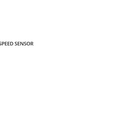
L
SLISTE
EN
 SPEED SENSOR
L
SLISTE
EN