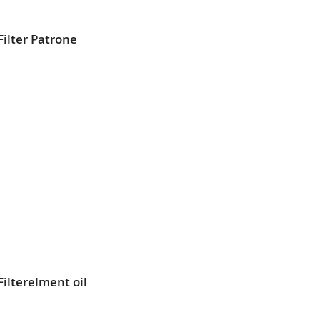
Filter Patrone
L
SLISTE
EN
ilterelment oil