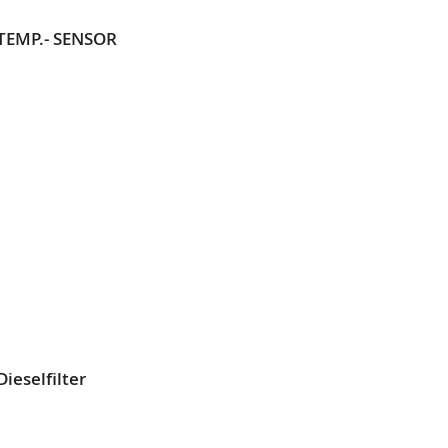
 TEMP.- SENSOR
L
SLISTE
EN
ieselfilter