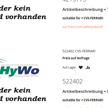
Artikelbeschreibung =
suitable for = CVS-FERRARI
zur Preis-und Lieferauskunft
522402 CVS-FERRARI
Preis auf Anfrage
ZU
ZU
Auf Lager
WUNSCHZETTE
VERGLEICH
HINZUFÜGEN
HINZUFÜG
522402
Artikelbeschreibung = D
suitable for = CVS-FERRARI