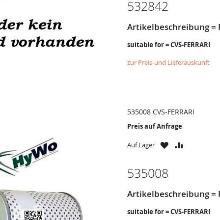
532842
Artikelbeschreibung = 
suitable for = CVS-FERRARI
zur Preis-und Lieferauskunft
535008 CVS-FERRARI
Preis auf Anfrage
ZU
ZU
Auf Lager
WUNSCHZETTE
VERGLEICH
HINZUFÜGEN
HINZUFÜG
535008
Artikelbeschreibung = F
suitable for = CVS-FERRARI