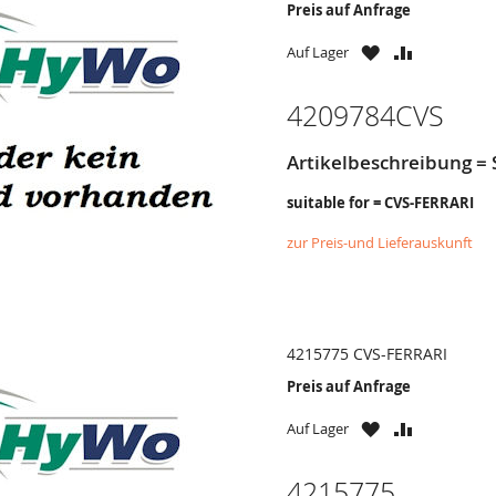
Preis auf Anfrage
ZU
ZU
Auf Lager
WUNSCHZETTE
VERGLEICH
HINZUFÜGEN
HINZUFÜG
4209784CVS
Artikelbeschreibung =
suitable for = CVS-FERRARI
zur Preis-und Lieferauskunft
4215775 CVS-FERRARI
Preis auf Anfrage
ZU
ZU
Auf Lager
WUNSCHZETTE
VERGLEICH
HINZUFÜGEN
HINZUFÜG
4215775