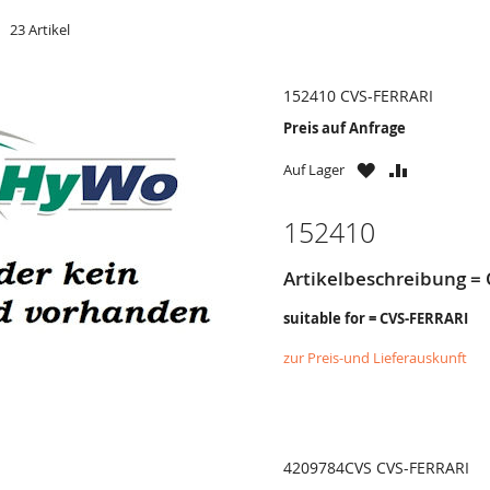
t
er
23
Artikel
152410 CVS-FERRARI
Preis auf Anfrage
ZU
ZU
Auf Lager
WUNSCHZETTE
VERGLEICH
HINZUFÜGEN
HINZUFÜG
152410
Artikelbeschreibung = 
suitable for = CVS-FERRARI
zur Preis-und Lieferauskunft
4209784CVS CVS-FERRARI