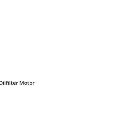
L
SLISTE
EN
ilfilter Motor