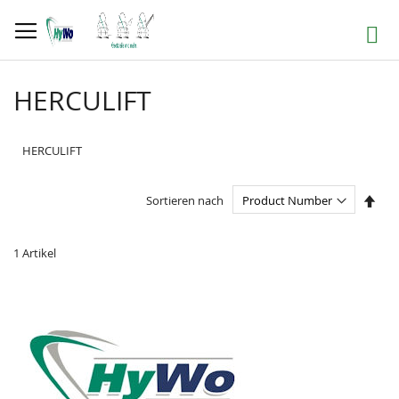
Direkt
zum
Suche
Inhalt
HERCULIFT
HERCULIFT
In
Sortieren nach
abst
Reih
1
Artikel