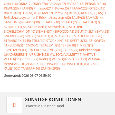
O+K(116)
OM(217)
OMG(276)
PAGANI(27)
PARKER(13)
PERKINS(216)
PEWAG(3)
PFAFF(9)
Pimespo(217)
Power(5)
PRAMAC(23)
QTECK(19)
RAYMOND(1)
RCM(31)
REMA(27)
Remy(25)
RHM(1)
ROCLA(30)
RS(1)
RÃ¼ckhaltesysteme(1)
Rückhaltesysteme(2)
SALEV(3)
SAMAG(14)
SAMSUNG(8)
SAXBY(30)
SCHAEFF(18)
SCHALL(2)
SCHALTBAU(7)
SCHMITTER(88)
Schneider(1)
Schwerlast(2)
SEITH(9)
SICHELSCHMIDT(46)
SIEMENS(1)
SIROCCO(73)
SISU(17)
SL(1)
SMV(28)
SNORKEL(28)
SPAL(3)
STABAU(31)
STABILUS(8)
STAHLGRUBER(28)
STEINBOCK(1945)
STILL(30)
STÖCKLIN(181)
SVETRUCK(135)
SWF(2)
TAKEUCHI(2)
TCM(604)
TECALEMIT(5)
TEREX(18)
TIMKEN(1)
TOYOTA(29041)
TRUCK(2161)
TVH(288)
TYCKA(27)
unbekannt(4)
UNICARRIERS(3)
UPRIGHT(28)
VALEO(2)
VALMET(17)
VARTA(3)
VETTER(11)
VICKERS(2)
Voith(3)
VOLVO(82)
VOTEX(123)
VULKAN(5)
VW(5)
WACHE(2)
WACKER(2)
WAGNER(14)
WALTHER(3)
WICKE(3)
YALE(1005)
YANMAR(16)
ZAPI(9)
ZF(9)
Generated: 2026-08-07 01:59:50
GÜNSTIGE KONDITIONEN
Ersatzteile aus einer Hand