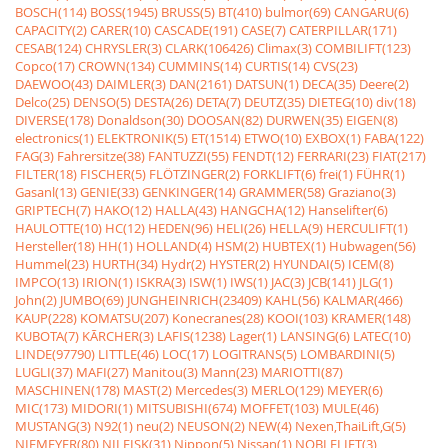
BOSCH(114)
BOSS(1945)
BRUSS(5)
BT(410)
bulmor(69)
CANGARU(6)
CAPACITY(2)
CARER(10)
CASCADE(191)
CASE(7)
CATERPILLAR(171)
CESAB(124)
CHRYSLER(3)
CLARK(106426)
Climax(3)
COMBILIFT(123)
Copco(17)
CROWN(134)
CUMMINS(14)
CURTIS(14)
CVS(23)
DAEWOO(43)
DAIMLER(3)
DAN(2161)
DATSUN(1)
DECA(35)
Deere(2)
Delco(25)
DENSO(5)
DESTA(26)
DETA(7)
DEUTZ(35)
DIETEG(10)
div(18)
DIVERSE(178)
Donaldson(30)
DOOSAN(82)
DURWEN(35)
EIGEN(8)
electronics(1)
ELEKTRONIK(5)
ET(1514)
ETWO(10)
EXBOX(1)
FABA(122)
FAG(3)
Fahrersitze(38)
FANTUZZI(55)
FENDT(12)
FERRARI(23)
FIAT(217)
FILTER(18)
FISCHER(5)
FLÖTZINGER(2)
FORKLIFT(6)
frei(1)
FÜHR(1)
Gasanl(13)
GENIE(33)
GENKINGER(14)
GRAMMER(58)
Graziano(3)
GRIPTECH(7)
HAKO(12)
HALLA(43)
HANGCHA(12)
Hanselifter(6)
HAULOTTE(10)
HC(12)
HEDEN(96)
HELI(26)
HELLA(9)
HERCULIFT(1)
Hersteller(18)
HH(1)
HOLLAND(4)
HSM(2)
HUBTEX(1)
Hubwagen(56)
Hummel(23)
HURTH(34)
Hydr(2)
HYSTER(2)
HYUNDAI(5)
ICEM(8)
IMPCO(13)
IRION(1)
ISKRA(3)
ISW(1)
IWS(1)
JAC(3)
JCB(141)
JLG(1)
John(2)
JUMBO(69)
JUNGHEINRICH(23409)
KAHL(56)
KALMAR(466)
KAUP(228)
KOMATSU(207)
Konecranes(28)
KOOI(103)
KRAMER(148)
KUBOTA(7)
KÃRCHER(3)
LAFIS(1238)
Lager(1)
LANSING(6)
LATEC(10)
LINDE(97790)
LITTLE(46)
LOC(17)
LOGITRANS(5)
LOMBARDINI(5)
LUGLI(37)
MAFI(27)
Manitou(3)
Mann(23)
MARIOTTI(87)
MASCHINEN(178)
MAST(2)
Mercedes(3)
MERLO(129)
MEYER(6)
MIC(173)
MIDORI(1)
MITSUBISHI(674)
MOFFET(103)
MULE(46)
MUSTANG(3)
N92(1)
neu(2)
NEUSON(2)
NEW(4)
Nexen,ThaiLift,G(5)
NIEMEYER(80)
NILFISK(31)
Nippon(5)
Nissan(1)
NOBLELIFT(3)