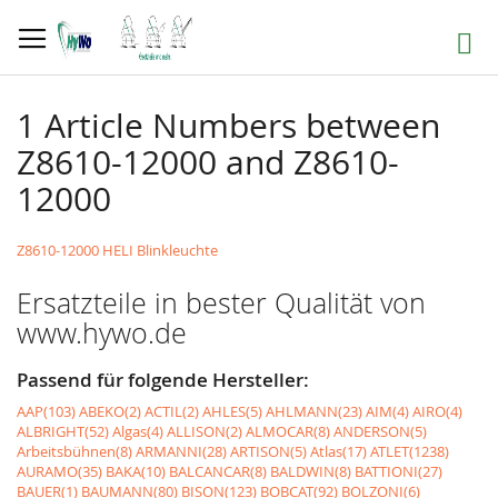
Direkt
zum
Suche
Inhalt
1 Article Numbers between
Z8610-12000 and Z8610-
12000
Z8610-12000 HELI Blinkleuchte
Ersatzteile in bester Qualität von
www.hywo.de
Passend für folgende Hersteller:
AAP(103)
ABEKO(2)
ACTIL(2)
AHLES(5)
AHLMANN(23)
AIM(4)
AIRO(4)
ALBRIGHT(52)
Algas(4)
ALLISON(2)
ALMOCAR(8)
ANDERSON(5)
Arbeitsbühnen(8)
ARMANNI(28)
ARTISON(5)
Atlas(17)
ATLET(1238)
AURAMO(35)
BAKA(10)
BALCANCAR(8)
BALDWIN(8)
BATTIONI(27)
BAUER(1)
BAUMANN(80)
BISON(123)
BOBCAT(92)
BOLZONI(6)