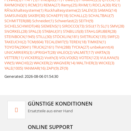
RAYMOND(1)
RCM(31)
REMA(27)
Remy(25)
RHM(1)
ROCLA(30)
RS(1)
RÃ¼ckhaltesysteme(1)
Rückhaltesysteme(2)
SALEV(3)
SAMAG(14)
SAMSUNG(8)
SAXBY(30)
SCHAEFF(18)
SCHALL(2)
SCHALTBAU(7)
SCHMITTER(88)
Schneider(1)
Schwerlast(2)
SEITH(9)
SICHELSCHMIDT(46)
SIEMENS(1)
SIROCCO(73)
SISU(17)
SL(1)
SMV(28)
SNORKEL(28)
SPAL(3)
STABAU(31)
STABILUS(8)
STAHLGRUBER(28)
STEINBOCK(1945)
STILL(30)
STÖCKLIN(181)
SVETRUCK(135)
SWF(2)
TAKEUCHI(2)
TCM(604)
TECALEMIT(5)
TEREX(18)
TIMKEN(1)
TOYOTA(29041)
TRUCK(2161)
TVH(288)
TYCKA(27)
unbekannt(4)
UNICARRIERS(3)
UPRIGHT(28)
VALEO(2)
VALMET(17)
VARTA(3)
VETTER(11)
VICKERS(2)
Voith(3)
VOLVO(82)
VOTEX(123)
VULKAN(5)
VW(5)
WACHE(2)
WACKER(2)
WAGNER(14)
WALTHER(3)
WICKE(3)
YALE(1005)
YANMAR(16)
ZAPI(9)
ZF(9)
Generated: 2026-08-06 01:54:30
GÜNSTIGE KONDITIONEN
Ersatzteile aus einer Hand
ONLINE SUPPORT