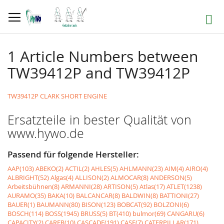
Direkt
zum
Suche
Inhalt
1 Article Numbers between
TW39412P and TW39412P
TW39412P CLARK SHORT ENGINE
Ersatzteile in bester Qualität von
www.hywo.de
Passend für folgende Hersteller:
AAP(103)
ABEKO(2)
ACTIL(2)
AHLES(5)
AHLMANN(23)
AIM(4)
AIRO(4)
ALBRIGHT(52)
Algas(4)
ALLISON(2)
ALMOCAR(8)
ANDERSON(5)
Arbeitsbühnen(8)
ARMANNI(28)
ARTISON(5)
Atlas(17)
ATLET(1238)
AURAMO(35)
BAKA(10)
BALCANCAR(8)
BALDWIN(8)
BATTIONI(27)
BAUER(1)
BAUMANN(80)
BISON(123)
BOBCAT(92)
BOLZONI(6)
BOSCH(114)
BOSS(1945)
BRUSS(5)
BT(410)
bulmor(69)
CANGARU(6)
CAPACITY(2)
CARER(10)
CASCADE(191)
CASE(7)
CATERPILLAR(171)