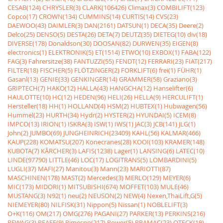
CESAB(124)
CHRYSLER(3)
CLARK(106426)
Climax(3)
COMBILIFT(123)
Copco(17)
CROWN(134)
CUMMINS(14)
CURTIS(14)
CVS(23)
DAEWOO(43)
DAIMLER(3)
DAN(2161)
DATSUN(1)
DECA(35)
Deere(2)
Delco(25)
DENSO(5)
DESTA(26)
DETA(7)
DEUTZ(35)
DIETEG(10)
div(18)
DIVERSE(178)
Donaldson(30)
DOOSAN(82)
DURWEN(35)
EIGEN(8)
electronics(1)
ELEKTRONIK(5)
ET(1514)
ETWO(10)
EXBOX(1)
FABA(122)
FAG(3)
Fahrersitze(38)
FANTUZZI(55)
FENDT(12)
FERRARI(23)
FIAT(217)
FILTER(18)
FISCHER(5)
FLÖTZINGER(2)
FORKLIFT(6)
frei(1)
FÜHR(1)
Gasanl(13)
GENIE(33)
GENKINGER(14)
GRAMMER(58)
Graziano(3)
GRIPTECH(7)
HAKO(12)
HALLA(43)
HANGCHA(12)
Hanselifter(6)
HAULOTTE(10)
HC(12)
HEDEN(96)
HELI(26)
HELLA(9)
HERCULIFT(1)
Hersteller(18)
HH(1)
HOLLAND(4)
HSM(2)
HUBTEX(1)
Hubwagen(56)
Hummel(23)
HURTH(34)
Hydr(2)
HYSTER(2)
HYUNDAI(5)
ICEM(8)
IMPCO(13)
IRION(1)
ISKRA(3)
ISW(1)
IWS(1)
JAC(3)
JCB(141)
JLG(1)
John(2)
JUMBO(69)
JUNGHEINRICH(23409)
KAHL(56)
KALMAR(466)
KAUP(228)
KOMATSU(207)
Konecranes(28)
KOOI(103)
KRAMER(148)
KUBOTA(7)
KÃRCHER(3)
LAFIS(1238)
Lager(1)
LANSING(6)
LATEC(10)
LINDE(97790)
LITTLE(46)
LOC(17)
LOGITRANS(5)
LOMBARDINI(5)
LUGLI(37)
MAFI(27)
Manitou(3)
Mann(23)
MARIOTTI(87)
MASCHINEN(178)
MAST(2)
Mercedes(3)
MERLO(129)
MEYER(6)
MIC(173)
MIDORI(1)
MITSUBISHI(674)
MOFFET(103)
MULE(46)
MUSTANG(3)
N92(1)
neu(2)
NEUSON(2)
NEW(4)
Nexen,ThaiLift,G(5)
NIEMEYER(80)
NILFISK(31)
Nippon(5)
Nissan(1)
NOBLELIFT(3)
O+K(116)
OM(217)
OMG(276)
PAGANI(27)
PARKER(13)
PERKINS(216)
PEWAG(3)
PFAFF(9)
Pimespo(217)
Power(5)
PRAMAC(23)
QTECK(19)