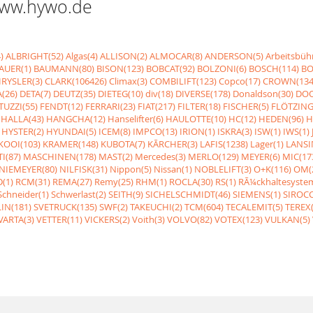
 www.hywo.de
)
ALBRIGHT(52)
Algas(4)
ALLISON(2)
ALMOCAR(8)
ANDERSON(5)
Arbeitsbüh
AUER(1)
BAUMANN(80)
BISON(123)
BOBCAT(92)
BOLZONI(6)
BOSCH(114)
BO
RYSLER(3)
CLARK(106426)
Climax(3)
COMBILIFT(123)
Copco(17)
CROWN(134
(26)
DETA(7)
DEUTZ(35)
DIETEG(10)
div(18)
DIVERSE(178)
Donaldson(30)
DOO
UZZI(55)
FENDT(12)
FERRARI(23)
FIAT(217)
FILTER(18)
FISCHER(5)
FLÖTZING
HALLA(43)
HANGCHA(12)
Hanselifter(6)
HAULOTTE(10)
HC(12)
HEDEN(96)
H
HYSTER(2)
HYUNDAI(5)
ICEM(8)
IMPCO(13)
IRION(1)
ISKRA(3)
ISW(1)
IWS(1)
KOOI(103)
KRAMER(148)
KUBOTA(7)
KÃRCHER(3)
LAFIS(1238)
Lager(1)
LANSI
I(87)
MASCHINEN(178)
MAST(2)
Mercedes(3)
MERLO(129)
MEYER(6)
MIC(17
NIEMEYER(80)
NILFISK(31)
Nippon(5)
Nissan(1)
NOBLELIFT(3)
O+K(116)
OM(
(1)
RCM(31)
REMA(27)
Remy(25)
RHM(1)
ROCLA(30)
RS(1)
RÃ¼ckhaltesyste
Schneider(1)
Schwerlast(2)
SEITH(9)
SICHELSCHMIDT(46)
SIEMENS(1)
SIROCC
IN(181)
SVETRUCK(135)
SWF(2)
TAKEUCHI(2)
TCM(604)
TECALEMIT(5)
TEREX(
VARTA(3)
VETTER(11)
VICKERS(2)
Voith(3)
VOLVO(82)
VOTEX(123)
VULKAN(5)