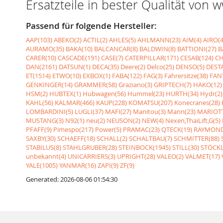
Ersatzteile in bester Qualität von
Passend für folgende Hersteller:
AAP(103)
ABEKO(2)
ACTIL(2)
AHLES(5)
AHLMANN(23)
AIM(4)
AIRO(4
AURAMO(35)
BAKA(10)
BALCANCAR(8)
BALDWIN(8)
BATTIONI(27)
B
CARER(10)
CASCADE(191)
CASE(7)
CATERPILLAR(171)
CESAB(124)
CH
DAN(2161)
DATSUN(1)
DECA(35)
Deere(2)
Delco(25)
DENSO(5)
DESTA
ET(1514)
ETWO(10)
EXBOX(1)
FABA(122)
FAG(3)
Fahrersitze(38)
FANT
GENKINGER(14)
GRAMMER(58)
Graziano(3)
GRIPTECH(7)
HAKO(12)
HSM(2)
HUBTEX(1)
Hubwagen(56)
Hummel(23)
HURTH(34)
Hydr(2)
KAHL(56)
KALMAR(466)
KAUP(228)
KOMATSU(207)
Konecranes(28)
LOMBARDINI(5)
LUGLI(37)
MAFI(27)
Manitou(3)
Mann(23)
MARIOTT
MUSTANG(3)
N92(1)
neu(2)
NEUSON(2)
NEW(4)
Nexen,ThaiLift,G(5)
PFAFF(9)
Pimespo(217)
Power(5)
PRAMAC(23)
QTECK(19)
RAYMOND
SAXBY(30)
SCHAEFF(18)
SCHALL(2)
SCHALTBAU(7)
SCHMITTER(88)
STABILUS(8)
STAHLGRUBER(28)
STEINBOCK(1945)
STILL(30)
STÖCKL
unbekannt(4)
UNICARRIERS(3)
UPRIGHT(28)
VALEO(2)
VALMET(17)
YALE(1005)
YANMAR(16)
ZAPI(9)
ZF(9)
Generated: 2026-08-06 01:54:30