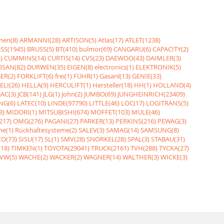
nen(8)
ARMANNI(28)
ARTISON(5)
Atlas(17)
ATLET(1238)
SS(1945)
BRUSS(5)
BT(410)
bulmor(69)
CANGARU(6)
CAPACITY(2)
)
CUMMINS(14)
CURTIS(14)
CVS(23)
DAEWOO(43)
DAIMLER(3)
SAN(82)
DURWEN(35)
EIGEN(8)
electronics(1)
ELEKTRONIK(5)
ER(2)
FORKLIFT(6)
frei(1)
FÜHR(1)
Gasanl(13)
GENIE(33)
ELI(26)
HELLA(9)
HERCULIFT(1)
Hersteller(18)
HH(1)
HOLLAND(4)
JAC(3)
JCB(141)
JLG(1)
John(2)
JUMBO(69)
JUNGHEINRICH(23409)
NG(6)
LATEC(10)
LINDE(97790)
LITTLE(46)
LOC(17)
LOGITRANS(5)
3)
MIDORI(1)
MITSUBISHI(674)
MOFFET(103)
MULE(46)
217)
OMG(276)
PAGANI(27)
PARKER(13)
PERKINS(216)
PEWAG(3)
me(1)
Rückhaltesysteme(2)
SALEV(3)
SAMAG(14)
SAMSUNG(8)
O(73)
SISU(17)
SL(1)
SMV(28)
SNORKEL(28)
SPAL(3)
STABAU(31)
18)
TIMKEN(1)
TOYOTA(29041)
TRUCK(2161)
TVH(288)
TYCKA(27)
VW(5)
WACHE(2)
WACKER(2)
WAGNER(14)
WALTHER(3)
WICKE(3)