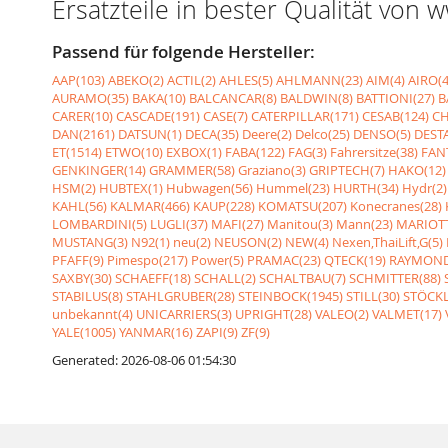
Ersatzteile in bester Qualität von
Passend für folgende Hersteller:
AAP(103)
ABEKO(2)
ACTIL(2)
AHLES(5)
AHLMANN(23)
AIM(4)
AIRO(4
AURAMO(35)
BAKA(10)
BALCANCAR(8)
BALDWIN(8)
BATTIONI(27)
B
CARER(10)
CASCADE(191)
CASE(7)
CATERPILLAR(171)
CESAB(124)
CH
DAN(2161)
DATSUN(1)
DECA(35)
Deere(2)
Delco(25)
DENSO(5)
DESTA
ET(1514)
ETWO(10)
EXBOX(1)
FABA(122)
FAG(3)
Fahrersitze(38)
FANT
GENKINGER(14)
GRAMMER(58)
Graziano(3)
GRIPTECH(7)
HAKO(12)
HSM(2)
HUBTEX(1)
Hubwagen(56)
Hummel(23)
HURTH(34)
Hydr(2)
KAHL(56)
KALMAR(466)
KAUP(228)
KOMATSU(207)
Konecranes(28)
LOMBARDINI(5)
LUGLI(37)
MAFI(27)
Manitou(3)
Mann(23)
MARIOTT
MUSTANG(3)
N92(1)
neu(2)
NEUSON(2)
NEW(4)
Nexen,ThaiLift,G(5)
PFAFF(9)
Pimespo(217)
Power(5)
PRAMAC(23)
QTECK(19)
RAYMOND
SAXBY(30)
SCHAEFF(18)
SCHALL(2)
SCHALTBAU(7)
SCHMITTER(88)
STABILUS(8)
STAHLGRUBER(28)
STEINBOCK(1945)
STILL(30)
STÖCKL
unbekannt(4)
UNICARRIERS(3)
UPRIGHT(28)
VALEO(2)
VALMET(17)
YALE(1005)
YANMAR(16)
ZAPI(9)
ZF(9)
Generated: 2026-08-06 01:54:30