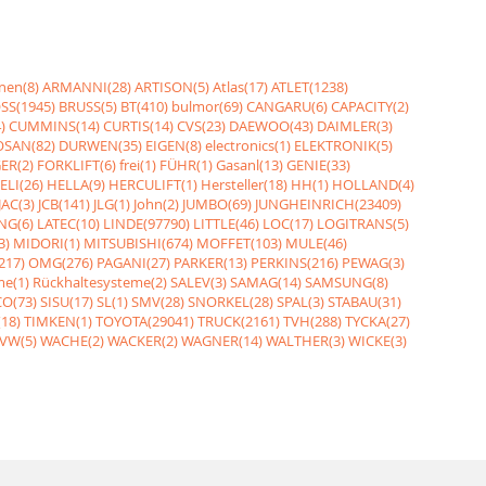
nen(8)
ARMANNI(28)
ARTISON(5)
Atlas(17)
ATLET(1238)
SS(1945)
BRUSS(5)
BT(410)
bulmor(69)
CANGARU(6)
CAPACITY(2)
)
CUMMINS(14)
CURTIS(14)
CVS(23)
DAEWOO(43)
DAIMLER(3)
SAN(82)
DURWEN(35)
EIGEN(8)
electronics(1)
ELEKTRONIK(5)
ER(2)
FORKLIFT(6)
frei(1)
FÜHR(1)
Gasanl(13)
GENIE(33)
ELI(26)
HELLA(9)
HERCULIFT(1)
Hersteller(18)
HH(1)
HOLLAND(4)
JAC(3)
JCB(141)
JLG(1)
John(2)
JUMBO(69)
JUNGHEINRICH(23409)
NG(6)
LATEC(10)
LINDE(97790)
LITTLE(46)
LOC(17)
LOGITRANS(5)
3)
MIDORI(1)
MITSUBISHI(674)
MOFFET(103)
MULE(46)
217)
OMG(276)
PAGANI(27)
PARKER(13)
PERKINS(216)
PEWAG(3)
me(1)
Rückhaltesysteme(2)
SALEV(3)
SAMAG(14)
SAMSUNG(8)
O(73)
SISU(17)
SL(1)
SMV(28)
SNORKEL(28)
SPAL(3)
STABAU(31)
18)
TIMKEN(1)
TOYOTA(29041)
TRUCK(2161)
TVH(288)
TYCKA(27)
VW(5)
WACHE(2)
WACKER(2)
WAGNER(14)
WALTHER(3)
WICKE(3)