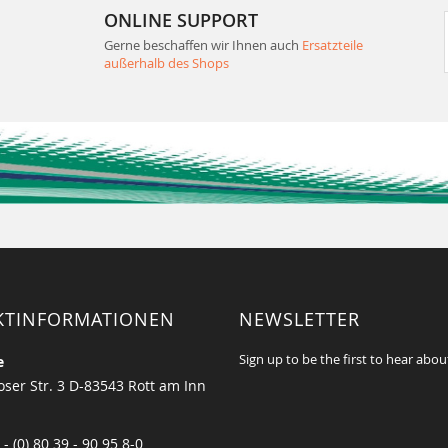
ONLINE SUPPORT
Gerne beschaffen wir Ihnen auch
Ersatzteile
außerhalb des Shops
KTINFORMATIONEN
NEWSLETTER
Sign up to be the first to hear abou
e
ser Str. 3 D-83543 Rott am Inn
 - (0) 80 39 - 90 95 8-0