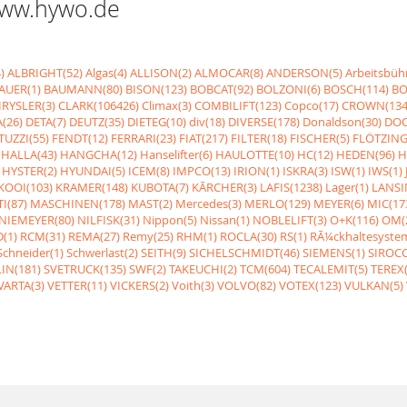
 www.hywo.de
)
ALBRIGHT(52)
Algas(4)
ALLISON(2)
ALMOCAR(8)
ANDERSON(5)
Arbeitsbüh
AUER(1)
BAUMANN(80)
BISON(123)
BOBCAT(92)
BOLZONI(6)
BOSCH(114)
BO
RYSLER(3)
CLARK(106426)
Climax(3)
COMBILIFT(123)
Copco(17)
CROWN(134
(26)
DETA(7)
DEUTZ(35)
DIETEG(10)
div(18)
DIVERSE(178)
Donaldson(30)
DOO
UZZI(55)
FENDT(12)
FERRARI(23)
FIAT(217)
FILTER(18)
FISCHER(5)
FLÖTZING
HALLA(43)
HANGCHA(12)
Hanselifter(6)
HAULOTTE(10)
HC(12)
HEDEN(96)
H
HYSTER(2)
HYUNDAI(5)
ICEM(8)
IMPCO(13)
IRION(1)
ISKRA(3)
ISW(1)
IWS(1)
KOOI(103)
KRAMER(148)
KUBOTA(7)
KÃRCHER(3)
LAFIS(1238)
Lager(1)
LANSI
I(87)
MASCHINEN(178)
MAST(2)
Mercedes(3)
MERLO(129)
MEYER(6)
MIC(17
NIEMEYER(80)
NILFISK(31)
Nippon(5)
Nissan(1)
NOBLELIFT(3)
O+K(116)
OM(
(1)
RCM(31)
REMA(27)
Remy(25)
RHM(1)
ROCLA(30)
RS(1)
RÃ¼ckhaltesyste
Schneider(1)
Schwerlast(2)
SEITH(9)
SICHELSCHMIDT(46)
SIEMENS(1)
SIROCC
IN(181)
SVETRUCK(135)
SWF(2)
TAKEUCHI(2)
TCM(604)
TECALEMIT(5)
TEREX(
VARTA(3)
VETTER(11)
VICKERS(2)
Voith(3)
VOLVO(82)
VOTEX(123)
VULKAN(5)