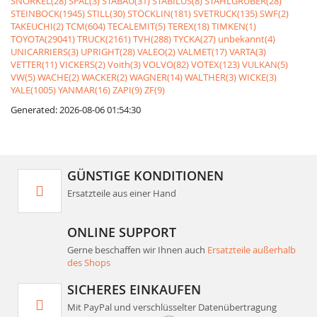
SNORKEL(28)
SPAL(3)
STABAU(31)
STABILUS(8)
STAHLGRUBER(28)
STEINBOCK(1945)
STILL(30)
STÖCKLIN(181)
SVETRUCK(135)
SWF(2)
TAKEUCHI(2)
TCM(604)
TECALEMIT(5)
TEREX(18)
TIMKEN(1)
TOYOTA(29041)
TRUCK(2161)
TVH(288)
TYCKA(27)
unbekannt(4)
UNICARRIERS(3)
UPRIGHT(28)
VALEO(2)
VALMET(17)
VARTA(3)
VETTER(11)
VICKERS(2)
Voith(3)
VOLVO(82)
VOTEX(123)
VULKAN(5)
VW(5)
WACHE(2)
WACKER(2)
WAGNER(14)
WALTHER(3)
WICKE(3)
YALE(1005)
YANMAR(16)
ZAPI(9)
ZF(9)
Generated: 2026-08-06 01:54:30
GÜNSTIGE KONDITIONEN
Ersatzteile aus einer Hand
ONLINE SUPPORT
Gerne beschaffen wir Ihnen auch
Ersatzteile außerhalb
des Shops
SICHERES EINKAUFEN
Mit PayPal und verschlüsselter Datenübertragung