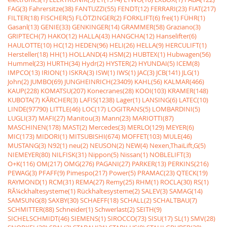
FAG(3)
Fahrersitze(38)
FANTUZZI(55)
FENDT(12)
FERRARI(23)
FIAT(217)
FILTER(18)
FISCHER(5)
FLÖTZINGER(2)
FORKLIFT(6)
frei(1)
FÜHR(1)
Gasanl(13)
GENIE(33)
GENKINGER(14)
GRAMMER(58)
Graziano(3)
GRIPTECH(7)
HAKO(12)
HALLA(43)
HANGCHA(12)
Hanselifter(6)
HAULOTTE(10)
HC(12)
HEDEN(96)
HELI(26)
HELLA(9)
HERCULIFT(1)
Hersteller(18)
HH(1)
HOLLAND(4)
HSM(2)
HUBTEX(1)
Hubwagen(56)
Hummel(23)
HURTH(34)
Hydr(2)
HYSTER(2)
HYUNDAI(5)
ICEM(8)
IMPCO(13)
IRION(1)
ISKRA(3)
ISW(1)
IWS(1)
JAC(3)
JCB(141)
JLG(1)
John(2)
JUMBO(69)
JUNGHEINRICH(23409)
KAHL(56)
KALMAR(466)
KAUP(228)
KOMATSU(207)
Konecranes(28)
KOOI(103)
KRAMER(148)
KUBOTA(7)
KÃRCHER(3)
LAFIS(1238)
Lager(1)
LANSING(6)
LATEC(10)
LINDE(97790)
LITTLE(46)
LOC(17)
LOGITRANS(5)
LOMBARDINI(5)
LUGLI(37)
MAFI(27)
Manitou(3)
Mann(23)
MARIOTTI(87)
MASCHINEN(178)
MAST(2)
Mercedes(3)
MERLO(129)
MEYER(6)
MIC(173)
MIDORI(1)
MITSUBISHI(674)
MOFFET(103)
MULE(46)
MUSTANG(3)
N92(1)
neu(2)
NEUSON(2)
NEW(4)
Nexen,ThaiLift,G(5)
NIEMEYER(80)
NILFISK(31)
Nippon(5)
Nissan(1)
NOBLELIFT(3)
O+K(116)
OM(217)
OMG(276)
PAGANI(27)
PARKER(13)
PERKINS(216)
PEWAG(3)
PFAFF(9)
Pimespo(217)
Power(5)
PRAMAC(23)
QTECK(19)
RAYMOND(1)
RCM(31)
REMA(27)
Remy(25)
RHM(1)
ROCLA(30)
RS(1)
RÃ¼ckhaltesysteme(1)
Rückhaltesysteme(2)
SALEV(3)
SAMAG(14)
SAMSUNG(8)
SAXBY(30)
SCHAEFF(18)
SCHALL(2)
SCHALTBAU(7)
SCHMITTER(88)
Schneider(1)
Schwerlast(2)
SEITH(9)
SICHELSCHMIDT(46)
SIEMENS(1)
SIROCCO(73)
SISU(17)
SL(1)
SMV(28)