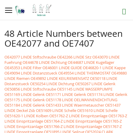
Direkt
zum
Suche
Inhalt
48 Article Numbers between
OE42077 and OE7407
OE42077 LINDE Stiftschraube
OE42266 LINDE Sitz
OE43070 LINDE
Fuehrung
OE44678 LINDE Dichtung
OE44687 LINDE Kugellager
OE45353 LINDE Filter
OE46001 LINDE GUIDE
OE46820-1 LINDE Kappe
OE49094 LINDE Distanzstueck
OE49554 LINDE THERMOSTAT
OE49880
LINDE Riemen
OE49892 LINDE KEILRIEMENSATZ
OE50118 LINDE
Distanzstueck
OE50254 LINDE Dichtung
OE50267 LINDE Gelenk
OE50856 LINDE Stiftschraube
OE51145 LINDE WASSERPUMPE
OE51169 LINDE Gelenk
OE51171 LINDE Gelenk
OE51174 LINDE Gelenk
OE51175 LINDE Gelenk
OE51178 LINDE OELWANNENDICHTUNG
OE51184 LINDE Gelenk
OE51433 LINDE Waermetauscher
OE51437
LINDE Deckel Zsb
OE51609 LINDE Schelle
OE51610 LINDE Schelle
OE51620-1 LINDE Kolben
OE51762-Z LINDE Einspritzanlage
OE51763-Z
LINDE Einspritzanlage
OE51764-Z LINDE Einspritzanlage
OE51765-Z
LINDE Einspritzanlage
OE51766-Z LINDE Einspritzanlage
OE51767-Z
LINDE Einspritzanlage
OE51895 LINDE Seilzug
OE52024 CLARK