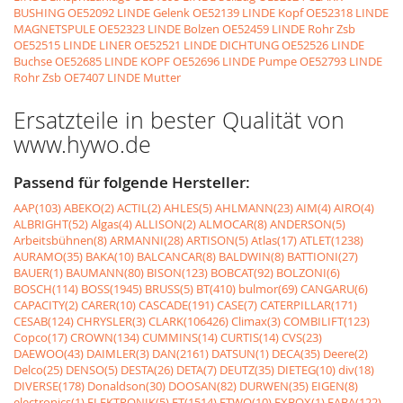
BUSHING
OE52092 LINDE Gelenk
OE52139 LINDE Kopf
OE52318 LINDE
MAGNETSPULE
OE52323 LINDE Bolzen
OE52459 LINDE Rohr Zsb
OE52515 LINDE LINER
OE52521 LINDE DICHTUNG
OE52526 LINDE
Buchse
OE52685 LINDE KOPF
OE52696 LINDE Pumpe
OE52793 LINDE
Rohr Zsb
OE7407 LINDE Mutter
Ersatzteile in bester Qualität von
www.hywo.de
Passend für folgende Hersteller:
AAP(103)
ABEKO(2)
ACTIL(2)
AHLES(5)
AHLMANN(23)
AIM(4)
AIRO(4)
ALBRIGHT(52)
Algas(4)
ALLISON(2)
ALMOCAR(8)
ANDERSON(5)
Arbeitsbühnen(8)
ARMANNI(28)
ARTISON(5)
Atlas(17)
ATLET(1238)
AURAMO(35)
BAKA(10)
BALCANCAR(8)
BALDWIN(8)
BATTIONI(27)
BAUER(1)
BAUMANN(80)
BISON(123)
BOBCAT(92)
BOLZONI(6)
BOSCH(114)
BOSS(1945)
BRUSS(5)
BT(410)
bulmor(69)
CANGARU(6)
CAPACITY(2)
CARER(10)
CASCADE(191)
CASE(7)
CATERPILLAR(171)
CESAB(124)
CHRYSLER(3)
CLARK(106426)
Climax(3)
COMBILIFT(123)
Copco(17)
CROWN(134)
CUMMINS(14)
CURTIS(14)
CVS(23)
DAEWOO(43)
DAIMLER(3)
DAN(2161)
DATSUN(1)
DECA(35)
Deere(2)
Delco(25)
DENSO(5)
DESTA(26)
DETA(7)
DEUTZ(35)
DIETEG(10)
div(18)
DIVERSE(178)
Donaldson(30)
DOOSAN(82)
DURWEN(35)
EIGEN(8)
electronics(1)
ELEKTRONIK(5)
ET(1514)
ETWO(10)
EXBOX(1)
FABA(122)