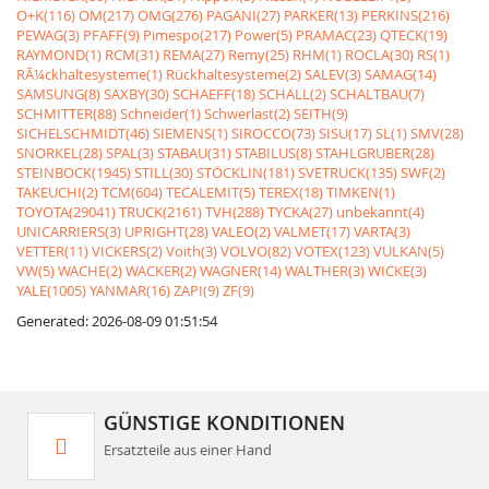
O+K(116)
OM(217)
OMG(276)
PAGANI(27)
PARKER(13)
PERKINS(216)
PEWAG(3)
PFAFF(9)
Pimespo(217)
Power(5)
PRAMAC(23)
QTECK(19)
RAYMOND(1)
RCM(31)
REMA(27)
Remy(25)
RHM(1)
ROCLA(30)
RS(1)
RÃ¼ckhaltesysteme(1)
Rückhaltesysteme(2)
SALEV(3)
SAMAG(14)
SAMSUNG(8)
SAXBY(30)
SCHAEFF(18)
SCHALL(2)
SCHALTBAU(7)
SCHMITTER(88)
Schneider(1)
Schwerlast(2)
SEITH(9)
SICHELSCHMIDT(46)
SIEMENS(1)
SIROCCO(73)
SISU(17)
SL(1)
SMV(28)
SNORKEL(28)
SPAL(3)
STABAU(31)
STABILUS(8)
STAHLGRUBER(28)
STEINBOCK(1945)
STILL(30)
STÖCKLIN(181)
SVETRUCK(135)
SWF(2)
TAKEUCHI(2)
TCM(604)
TECALEMIT(5)
TEREX(18)
TIMKEN(1)
TOYOTA(29041)
TRUCK(2161)
TVH(288)
TYCKA(27)
unbekannt(4)
UNICARRIERS(3)
UPRIGHT(28)
VALEO(2)
VALMET(17)
VARTA(3)
VETTER(11)
VICKERS(2)
Voith(3)
VOLVO(82)
VOTEX(123)
VULKAN(5)
VW(5)
WACHE(2)
WACKER(2)
WAGNER(14)
WALTHER(3)
WICKE(3)
YALE(1005)
YANMAR(16)
ZAPI(9)
ZF(9)
Generated: 2026-08-09 01:51:54
GÜNSTIGE KONDITIONEN
Ersatzteile aus einer Hand