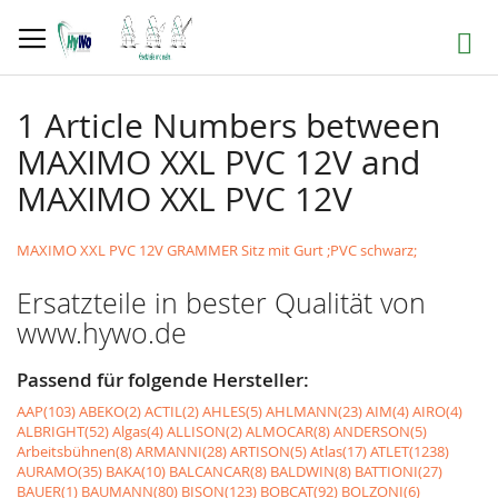
Direkt
zum
Suche
Inhalt
1 Article Numbers between
MAXIMO XXL PVC 12V and
MAXIMO XXL PVC 12V
MAXIMO XXL PVC 12V GRAMMER Sitz mit Gurt ;PVC schwarz;
Ersatzteile in bester Qualität von
www.hywo.de
Passend für folgende Hersteller:
AAP(103)
ABEKO(2)
ACTIL(2)
AHLES(5)
AHLMANN(23)
AIM(4)
AIRO(4)
ALBRIGHT(52)
Algas(4)
ALLISON(2)
ALMOCAR(8)
ANDERSON(5)
Arbeitsbühnen(8)
ARMANNI(28)
ARTISON(5)
Atlas(17)
ATLET(1238)
AURAMO(35)
BAKA(10)
BALCANCAR(8)
BALDWIN(8)
BATTIONI(27)
BAUER(1)
BAUMANN(80)
BISON(123)
BOBCAT(92)
BOLZONI(6)