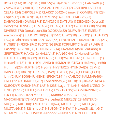
BOSCH(114)
BOSS(1945)
BRUSS(5)
BT(410)
bulmor(69)
CANGARU(6)
CAPACITY(2)
CARER(10)
CASCADE(191)
CASE(7)
CATERPILLAR(171)
CESAB(124)
CHRYSLER(3)
CLARK(106426)
Climax(3)
COMBILIFT(123)
Copco(17)
CROWN(134)
CUMMINS(14)
CURTIS(14)
CVS(23)
DAEWOO(43)
DAIMLER(3)
DAN(2161)
DATSUN(1)
DECA(35)
Deere(2)
Delco(25)
DENSO(5)
DESTA(26)
DETA(7)
DEUTZ(35)
DIETEG(10)
div(18)
DIVERSE(178)
Donaldson(30)
DOOSAN(82)
DURWEN(35)
EIGEN(8)
electronics(1)
ELEKTRONIK(5)
ET(1514)
ETWO(10)
EXBOX(1)
FABA(122)
FAG(3)
Fahrersitze(38)
FANTUZZI(55)
FENDT(12)
FERRARI(23)
FIAT(217)
FILTER(18)
FISCHER(5)
FLÖTZINGER(2)
FORKLIFT(6)
frei(1)
FÜHR(1)
Gasanl(13)
GENIE(33)
GENKINGER(14)
GRAMMER(58)
Graziano(3)
GRIPTECH(7)
HAKO(12)
HALLA(43)
HANGCHA(12)
Hanselifter(6)
HAULOTTE(10)
HC(12)
HEDEN(96)
HELI(26)
HELLA(9)
HERCULIFT(1)
Hersteller(18)
HH(1)
HOLLAND(4)
HSM(2)
HUBTEX(1)
Hubwagen(56)
Hummel(23)
HURTH(34)
Hydr(2)
HYSTER(2)
HYUNDAI(5)
ICEM(8)
IMPCO(13)
IRION(1)
ISKRA(3)
ISW(1)
IWS(1)
JAC(3)
JCB(141)
JLG(1)
John(2)
JUMBO(69)
JUNGHEINRICH(23411)
KAHL(56)
KALMAR(466)
KAUP(228)
KOMATSU(207)
Konecranes(28)
KOOI(103)
KRAMER(148)
KUBOTA(7)
KÃRCHER(3)
LAFIS(1238)
Lager(1)
LANSING(6)
LATEC(10)
LINDE(97790)
LITTLE(46)
LOC(17)
LOGITRANS(5)
LOMBARDINI(5)
LUGLI(37)
MAFI(27)
Manitou(3)
Mann(23)
MARIOTTI(87)
MASCHINEN(178)
MAST(2)
Mercedes(3)
MERLO(129)
MEYER(6)
MIC(173)
MIDORI(1)
MITSUBISHI(674)
MOFFET(103)
MULE(46)
MUSTANG(3)
N92(1)
neu(2)
NEUSON(2)
NEW(4)
Nexen,ThaiLift,G(5)
NIEMEYER(80)
NILFISK(31)
Nippon(5)
Nissan(1)
NOBLELIFT(3)