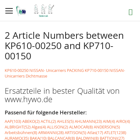
Direkt
zum
Suche
Inhalt
2 Article Numbers between
KP610-00250 and KP710-
00150
KP610-00250 NISSAN- Unicarriers PACKING
KP710-00150 NISSAN-
Unicarriers Dichtmasse
Ersatzteile in bester Qualität von
www.hywo.de
Passend für folgende Hersteller:
AAP(103)
ABEKO(2)
ACTIL(2)
AHLES(5)
AHLMANN(23)
AIM(4)
AIRO(4)
ALBRIGHT(52)
Algas(4)
ALLISON(2)
ALMOCAR(8)
ANDERSON(5)
Arbeitsbühnen(8)
ARMANNI(28)
ARTISON(5)
Atlas(17)
ATLET(1238)
AURAMO(35)
BAKA(10)
BALCANCAR(8)
BALDWIN(8)
BATTIONI(27)