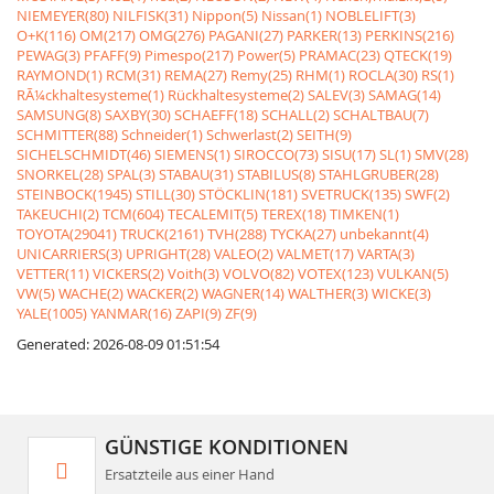
NIEMEYER(80)
NILFISK(31)
Nippon(5)
Nissan(1)
NOBLELIFT(3)
O+K(116)
OM(217)
OMG(276)
PAGANI(27)
PARKER(13)
PERKINS(216)
PEWAG(3)
PFAFF(9)
Pimespo(217)
Power(5)
PRAMAC(23)
QTECK(19)
RAYMOND(1)
RCM(31)
REMA(27)
Remy(25)
RHM(1)
ROCLA(30)
RS(1)
RÃ¼ckhaltesysteme(1)
Rückhaltesysteme(2)
SALEV(3)
SAMAG(14)
SAMSUNG(8)
SAXBY(30)
SCHAEFF(18)
SCHALL(2)
SCHALTBAU(7)
SCHMITTER(88)
Schneider(1)
Schwerlast(2)
SEITH(9)
SICHELSCHMIDT(46)
SIEMENS(1)
SIROCCO(73)
SISU(17)
SL(1)
SMV(28)
SNORKEL(28)
SPAL(3)
STABAU(31)
STABILUS(8)
STAHLGRUBER(28)
STEINBOCK(1945)
STILL(30)
STÖCKLIN(181)
SVETRUCK(135)
SWF(2)
TAKEUCHI(2)
TCM(604)
TECALEMIT(5)
TEREX(18)
TIMKEN(1)
TOYOTA(29041)
TRUCK(2161)
TVH(288)
TYCKA(27)
unbekannt(4)
UNICARRIERS(3)
UPRIGHT(28)
VALEO(2)
VALMET(17)
VARTA(3)
VETTER(11)
VICKERS(2)
Voith(3)
VOLVO(82)
VOTEX(123)
VULKAN(5)
VW(5)
WACHE(2)
WACKER(2)
WAGNER(14)
WALTHER(3)
WICKE(3)
YALE(1005)
YANMAR(16)
ZAPI(9)
ZF(9)
Generated: 2026-08-09 01:51:54
GÜNSTIGE KONDITIONEN
Ersatzteile aus einer Hand