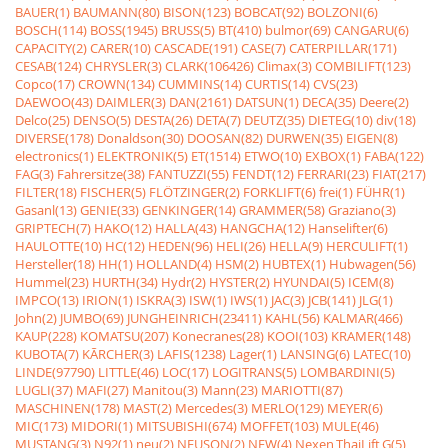
BAUER(1)
BAUMANN(80)
BISON(123)
BOBCAT(92)
BOLZONI(6)
BOSCH(114)
BOSS(1945)
BRUSS(5)
BT(410)
bulmor(69)
CANGARU(6)
CAPACITY(2)
CARER(10)
CASCADE(191)
CASE(7)
CATERPILLAR(171)
CESAB(124)
CHRYSLER(3)
CLARK(106426)
Climax(3)
COMBILIFT(123)
Copco(17)
CROWN(134)
CUMMINS(14)
CURTIS(14)
CVS(23)
DAEWOO(43)
DAIMLER(3)
DAN(2161)
DATSUN(1)
DECA(35)
Deere(2)
Delco(25)
DENSO(5)
DESTA(26)
DETA(7)
DEUTZ(35)
DIETEG(10)
div(18)
DIVERSE(178)
Donaldson(30)
DOOSAN(82)
DURWEN(35)
EIGEN(8)
electronics(1)
ELEKTRONIK(5)
ET(1514)
ETWO(10)
EXBOX(1)
FABA(122)
FAG(3)
Fahrersitze(38)
FANTUZZI(55)
FENDT(12)
FERRARI(23)
FIAT(217)
FILTER(18)
FISCHER(5)
FLÖTZINGER(2)
FORKLIFT(6)
frei(1)
FÜHR(1)
Gasanl(13)
GENIE(33)
GENKINGER(14)
GRAMMER(58)
Graziano(3)
GRIPTECH(7)
HAKO(12)
HALLA(43)
HANGCHA(12)
Hanselifter(6)
HAULOTTE(10)
HC(12)
HEDEN(96)
HELI(26)
HELLA(9)
HERCULIFT(1)
Hersteller(18)
HH(1)
HOLLAND(4)
HSM(2)
HUBTEX(1)
Hubwagen(56)
Hummel(23)
HURTH(34)
Hydr(2)
HYSTER(2)
HYUNDAI(5)
ICEM(8)
IMPCO(13)
IRION(1)
ISKRA(3)
ISW(1)
IWS(1)
JAC(3)
JCB(141)
JLG(1)
John(2)
JUMBO(69)
JUNGHEINRICH(23411)
KAHL(56)
KALMAR(466)
KAUP(228)
KOMATSU(207)
Konecranes(28)
KOOI(103)
KRAMER(148)
KUBOTA(7)
KÃRCHER(3)
LAFIS(1238)
Lager(1)
LANSING(6)
LATEC(10)
LINDE(97790)
LITTLE(46)
LOC(17)
LOGITRANS(5)
LOMBARDINI(5)
LUGLI(37)
MAFI(27)
Manitou(3)
Mann(23)
MARIOTTI(87)
MASCHINEN(178)
MAST(2)
Mercedes(3)
MERLO(129)
MEYER(6)
MIC(173)
MIDORI(1)
MITSUBISHI(674)
MOFFET(103)
MULE(46)
MUSTANG(3)
N92(1)
neu(2)
NEUSON(2)
NEW(4)
Nexen,ThaiLift,G(5)