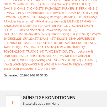
NIEMEYER(80)
NILFISK(31)
Nippon(5)
Nissan(1)
NOBLELIFT(3)
O+K(116)
OM(217)
OMG(276)
PAGANI(27)
PARKER(13)
PERKINS(216)
PEWAG(3)
PFAFF(9)
Pimespo(217)
Power(5)
PRAMAC(23)
QTECK(19)
RAYMOND(1)
RCM(31)
REMA(27)
Remy(25)
RHM(1)
ROCLA(30)
RS(1)
RÃ¼ckhaltesysteme(1)
Rückhaltesysteme(2)
SALEV(3)
SAMAG(14)
SAMSUNG(8)
SAXBY(30)
SCHAEFF(18)
SCHALL(2)
SCHALTBAU(7)
SCHMITTER(88)
Schneider(1)
Schwerlast(2)
SEITH(9)
SICHELSCHMIDT(46)
SIEMENS(1)
SIROCCO(73)
SISU(17)
SL(1)
SMV(28)
SNORKEL(28)
SPAL(3)
STABAU(31)
STABILUS(8)
STAHLGRUBER(28)
STEINBOCK(1945)
STILL(30)
STÖCKLIN(181)
SVETRUCK(135)
SWF(2)
TAKEUCHI(2)
TCM(604)
TECALEMIT(5)
TEREX(18)
TIMKEN(1)
TOYOTA(29041)
TRUCK(2161)
TVH(288)
TYCKA(27)
unbekannt(4)
UNICARRIERS(3)
UPRIGHT(28)
VALEO(2)
VALMET(17)
VARTA(3)
VETTER(11)
VICKERS(2)
Voith(3)
VOLVO(82)
VOTEX(123)
VULKAN(5)
VW(5)
WACHE(2)
WACKER(2)
WAGNER(14)
WALTHER(3)
WICKE(3)
YALE(1005)
YANMAR(16)
ZAPI(9)
ZF(9)
Generated: 2026-08-08 01:51:35
GÜNSTIGE KONDITIONEN
Ersatzteile aus einer Hand