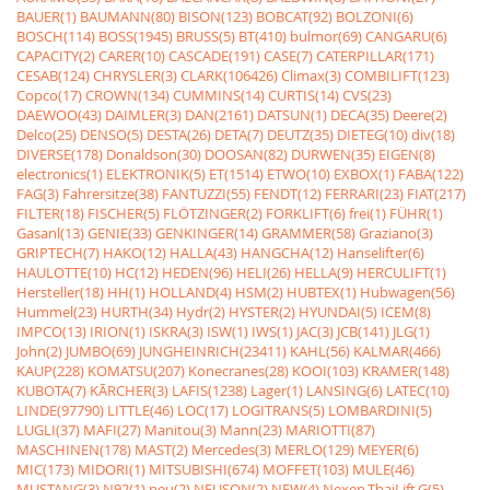
BAUER(1)
BAUMANN(80)
BISON(123)
BOBCAT(92)
BOLZONI(6)
BOSCH(114)
BOSS(1945)
BRUSS(5)
BT(410)
bulmor(69)
CANGARU(6)
CAPACITY(2)
CARER(10)
CASCADE(191)
CASE(7)
CATERPILLAR(171)
CESAB(124)
CHRYSLER(3)
CLARK(106426)
Climax(3)
COMBILIFT(123)
Copco(17)
CROWN(134)
CUMMINS(14)
CURTIS(14)
CVS(23)
DAEWOO(43)
DAIMLER(3)
DAN(2161)
DATSUN(1)
DECA(35)
Deere(2)
Delco(25)
DENSO(5)
DESTA(26)
DETA(7)
DEUTZ(35)
DIETEG(10)
div(18)
DIVERSE(178)
Donaldson(30)
DOOSAN(82)
DURWEN(35)
EIGEN(8)
electronics(1)
ELEKTRONIK(5)
ET(1514)
ETWO(10)
EXBOX(1)
FABA(122)
FAG(3)
Fahrersitze(38)
FANTUZZI(55)
FENDT(12)
FERRARI(23)
FIAT(217)
FILTER(18)
FISCHER(5)
FLÖTZINGER(2)
FORKLIFT(6)
frei(1)
FÜHR(1)
Gasanl(13)
GENIE(33)
GENKINGER(14)
GRAMMER(58)
Graziano(3)
GRIPTECH(7)
HAKO(12)
HALLA(43)
HANGCHA(12)
Hanselifter(6)
HAULOTTE(10)
HC(12)
HEDEN(96)
HELI(26)
HELLA(9)
HERCULIFT(1)
Hersteller(18)
HH(1)
HOLLAND(4)
HSM(2)
HUBTEX(1)
Hubwagen(56)
Hummel(23)
HURTH(34)
Hydr(2)
HYSTER(2)
HYUNDAI(5)
ICEM(8)
IMPCO(13)
IRION(1)
ISKRA(3)
ISW(1)
IWS(1)
JAC(3)
JCB(141)
JLG(1)
John(2)
JUMBO(69)
JUNGHEINRICH(23411)
KAHL(56)
KALMAR(466)
KAUP(228)
KOMATSU(207)
Konecranes(28)
KOOI(103)
KRAMER(148)
KUBOTA(7)
KÃRCHER(3)
LAFIS(1238)
Lager(1)
LANSING(6)
LATEC(10)
LINDE(97790)
LITTLE(46)
LOC(17)
LOGITRANS(5)
LOMBARDINI(5)
LUGLI(37)
MAFI(27)
Manitou(3)
Mann(23)
MARIOTTI(87)
MASCHINEN(178)
MAST(2)
Mercedes(3)
MERLO(129)
MEYER(6)
MIC(173)
MIDORI(1)
MITSUBISHI(674)
MOFFET(103)
MULE(46)
MUSTANG(3)
N92(1)
neu(2)
NEUSON(2)
NEW(4)
Nexen,ThaiLift,G(5)