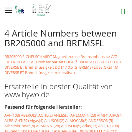
Direkt
zum
Suche
Inhalt
4 Article Numbers between
BR205000 and BREMSFL
BR205000 SICHELSCHMIDT Magnetbremse
Bremsanbausatz CAT
CATERPILLAR CAT Bremsanbausatz DP45*
BREMSFLÜSSIGKEIT DOT
DIVERSE ET Bremsflüssigkeit DOT4 / 0,5 ltr.
BREMSFLÜSSIGKEIT M
DIVERSE ET Bremsflüssigkeit mineralisch
Ersatzteile in bester Qualität von
www.hywo.de
Passend für folgende Hersteller:
AAP(103)
ABEKO(2)
ACTIL(2)
AHLES(5)
AHLMANN(23)
AIM(4)
AIRO(4)
ALBRIGHT(52)
Algas(4)
ALLISON(2)
ALMOCAR(8)
ANDERSON(5)
Arbeitsbühnen(8)
ARMANNI(28)
ARTISON(5)
Atlas(17)
ATLET(1238)
AURAMO(35)
BAKA(10)
BALCANCAR(8)
BALDWIN(8)
BATTIONI(27)