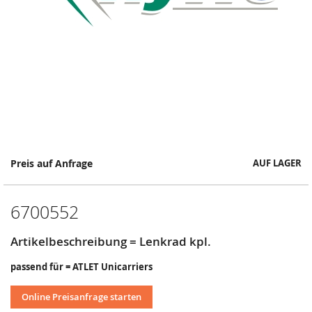
Springe
Preis auf Anfrage
AUF LAGER
zum
Anfang
der
6700552
Bildergalerie
Artikelbeschreibung = Lenkrad kpl.
passend für = ATLET Unicarriers
Online Preisanfrage starten