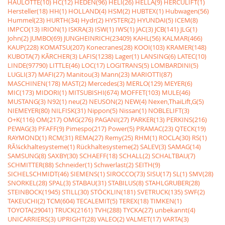
HAULOTTE(10)
HC(12)
HEDEN(96)
HELI(26)
HELLA(9)
HERCULIFT(1)
Hersteller(18)
HH(1)
HOLLAND(4)
HSM(2)
HUBTEX(1)
Hubwagen(56)
Hummel(23)
HURTH(34)
Hydr(2)
HYSTER(2)
HYUNDAI(5)
ICEM(8)
IMPCO(13)
IRION(1)
ISKRA(3)
ISW(1)
IWS(1)
JAC(3)
JCB(141)
JLG(1)
John(2)
JUMBO(69)
JUNGHEINRICH(23409)
KAHL(56)
KALMAR(466)
KAUP(228)
KOMATSU(207)
Konecranes(28)
KOOI(103)
KRAMER(148)
KUBOTA(7)
KÃRCHER(3)
LAFIS(1238)
Lager(1)
LANSING(6)
LATEC(10)
LINDE(97790)
LITTLE(46)
LOC(17)
LOGITRANS(5)
LOMBARDINI(5)
LUGLI(37)
MAFI(27)
Manitou(3)
Mann(23)
MARIOTTI(87)
MASCHINEN(178)
MAST(2)
Mercedes(3)
MERLO(129)
MEYER(6)
MIC(173)
MIDORI(1)
MITSUBISHI(674)
MOFFET(103)
MULE(46)
MUSTANG(3)
N92(1)
neu(2)
NEUSON(2)
NEW(4)
Nexen,ThaiLift,G(5)
NIEMEYER(80)
NILFISK(31)
Nippon(5)
Nissan(1)
NOBLELIFT(3)
O+K(116)
OM(217)
OMG(276)
PAGANI(27)
PARKER(13)
PERKINS(216)
PEWAG(3)
PFAFF(9)
Pimespo(217)
Power(5)
PRAMAC(23)
QTECK(19)
RAYMOND(1)
RCM(31)
REMA(27)
Remy(25)
RHM(1)
ROCLA(30)
RS(1)
RÃ¼ckhaltesysteme(1)
Rückhaltesysteme(2)
SALEV(3)
SAMAG(14)
SAMSUNG(8)
SAXBY(30)
SCHAEFF(18)
SCHALL(2)
SCHALTBAU(7)
SCHMITTER(88)
Schneider(1)
Schwerlast(2)
SEITH(9)
SICHELSCHMIDT(46)
SIEMENS(1)
SIROCCO(73)
SISU(17)
SL(1)
SMV(28)
SNORKEL(28)
SPAL(3)
STABAU(31)
STABILUS(8)
STAHLGRUBER(28)
STEINBOCK(1945)
STILL(30)
STÖCKLIN(181)
SVETRUCK(135)
SWF(2)
TAKEUCHI(2)
TCM(604)
TECALEMIT(5)
TEREX(18)
TIMKEN(1)
TOYOTA(29041)
TRUCK(2161)
TVH(288)
TYCKA(27)
unbekannt(4)
UNICARRIERS(3)
UPRIGHT(28)
VALEO(2)
VALMET(17)
VARTA(3)