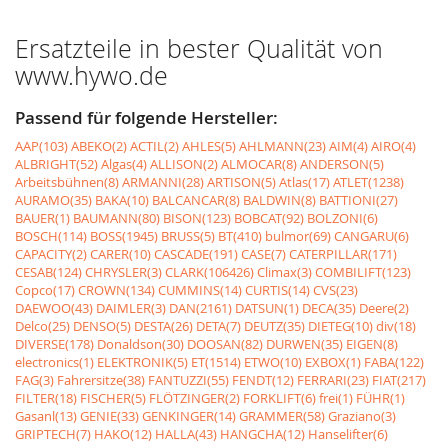
Ersatzteile in bester Qualität von
www.hywo.de
Passend für folgende Hersteller:
AAP(103)
ABEKO(2)
ACTIL(2)
AHLES(5)
AHLMANN(23)
AIM(4)
AIRO(4)
ALBRIGHT(52)
Algas(4)
ALLISON(2)
ALMOCAR(8)
ANDERSON(5)
Arbeitsbühnen(8)
ARMANNI(28)
ARTISON(5)
Atlas(17)
ATLET(1238)
AURAMO(35)
BAKA(10)
BALCANCAR(8)
BALDWIN(8)
BATTIONI(27)
BAUER(1)
BAUMANN(80)
BISON(123)
BOBCAT(92)
BOLZONI(6)
BOSCH(114)
BOSS(1945)
BRUSS(5)
BT(410)
bulmor(69)
CANGARU(6)
CAPACITY(2)
CARER(10)
CASCADE(191)
CASE(7)
CATERPILLAR(171)
CESAB(124)
CHRYSLER(3)
CLARK(106426)
Climax(3)
COMBILIFT(123)
Copco(17)
CROWN(134)
CUMMINS(14)
CURTIS(14)
CVS(23)
DAEWOO(43)
DAIMLER(3)
DAN(2161)
DATSUN(1)
DECA(35)
Deere(2)
Delco(25)
DENSO(5)
DESTA(26)
DETA(7)
DEUTZ(35)
DIETEG(10)
div(18)
DIVERSE(178)
Donaldson(30)
DOOSAN(82)
DURWEN(35)
EIGEN(8)
electronics(1)
ELEKTRONIK(5)
ET(1514)
ETWO(10)
EXBOX(1)
FABA(122)
FAG(3)
Fahrersitze(38)
FANTUZZI(55)
FENDT(12)
FERRARI(23)
FIAT(217)
FILTER(18)
FISCHER(5)
FLÖTZINGER(2)
FORKLIFT(6)
frei(1)
FÜHR(1)
Gasanl(13)
GENIE(33)
GENKINGER(14)
GRAMMER(58)
Graziano(3)
GRIPTECH(7)
HAKO(12)
HALLA(43)
HANGCHA(12)
Hanselifter(6)