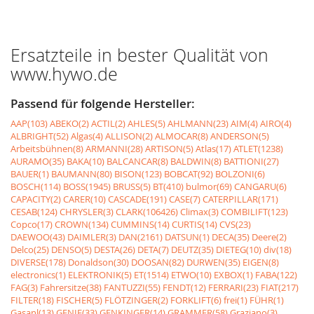
Ersatzteile in bester Qualität von
www.hywo.de
Passend für folgende Hersteller:
AAP(103)
ABEKO(2)
ACTIL(2)
AHLES(5)
AHLMANN(23)
AIM(4)
AIRO(4)
ALBRIGHT(52)
Algas(4)
ALLISON(2)
ALMOCAR(8)
ANDERSON(5)
Arbeitsbühnen(8)
ARMANNI(28)
ARTISON(5)
Atlas(17)
ATLET(1238)
AURAMO(35)
BAKA(10)
BALCANCAR(8)
BALDWIN(8)
BATTIONI(27)
BAUER(1)
BAUMANN(80)
BISON(123)
BOBCAT(92)
BOLZONI(6)
BOSCH(114)
BOSS(1945)
BRUSS(5)
BT(410)
bulmor(69)
CANGARU(6)
CAPACITY(2)
CARER(10)
CASCADE(191)
CASE(7)
CATERPILLAR(171)
CESAB(124)
CHRYSLER(3)
CLARK(106426)
Climax(3)
COMBILIFT(123)
Copco(17)
CROWN(134)
CUMMINS(14)
CURTIS(14)
CVS(23)
DAEWOO(43)
DAIMLER(3)
DAN(2161)
DATSUN(1)
DECA(35)
Deere(2)
Delco(25)
DENSO(5)
DESTA(26)
DETA(7)
DEUTZ(35)
DIETEG(10)
div(18)
DIVERSE(178)
Donaldson(30)
DOOSAN(82)
DURWEN(35)
EIGEN(8)
electronics(1)
ELEKTRONIK(5)
ET(1514)
ETWO(10)
EXBOX(1)
FABA(122)
FAG(3)
Fahrersitze(38)
FANTUZZI(55)
FENDT(12)
FERRARI(23)
FIAT(217)
FILTER(18)
FISCHER(5)
FLÖTZINGER(2)
FORKLIFT(6)
frei(1)
FÜHR(1)
Gasanl(13)
GENIE(33)
GENKINGER(14)
GRAMMER(58)
Graziano(3)