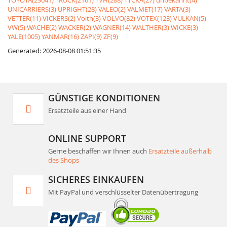
TOYOTA(29041)
TRUCK(2161)
TVH(288)
TYCKA(27)
unbekannt(4)
UNICARRIERS(3)
UPRIGHT(28)
VALEO(2)
VALMET(17)
VARTA(3)
VETTER(11)
VICKERS(2)
Voith(3)
VOLVO(82)
VOTEX(123)
VULKAN(5)
VW(5)
WACHE(2)
WACKER(2)
WAGNER(14)
WALTHER(3)
WICKE(3)
YALE(1005)
YANMAR(16)
ZAPI(9)
ZF(9)
Generated: 2026-08-08 01:51:35
GÜNSTIGE KONDITIONEN
Ersatzteile aus einer Hand
ONLINE SUPPORT
Gerne beschaffen wir Ihnen auch
Ersatzteile außerhalb
des Shops
SICHERES EINKAUFEN
Mit PayPal und verschlüsselter Datenübertragung