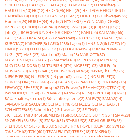
GRIPTECH(7)
HAKO(12)
HALLA(43)
HANGCHA(12)
Hanselifter(6)
HAULOTTE(10)
HC(12)
HEDEN(96)
HELI(26)
HELLA(9)
HERCULIFT(1)
Hersteller(18)
HH(1)
HOLLAND(4)
HSM(2)
HUBTEX(1)
Hubwagen(56)
Hummel(23)
HURTH(34)
Hydr(2)
HYSTER(2)
HYUNDAI(5)
ICEM(8)
IMPCO(13)
IRION(1)
ISKRA(3)
ISW(1)
IWS(1)
JAC(3)
JCB(141)
JLG(1)
John(2)
JUMBO(69)
JUNGHEINRICH(23411)
KAHL(56)
KALMAR(466)
KAUP(228)
KOMATSU(207)
Konecranes(28)
KOOI(103)
KRAMER(148)
KUBOTA(7)
KÃRCHER(3)
LAFIS(1238)
Lager(1)
LANSING(6)
LATEC(10)
LINDE(97790)
LITTLE(46)
LOC(17)
LOGITRANS(5)
LOMBARDINI(5)
LUGLI(37)
MAFI(27)
Manitou(3)
Mann(23)
MARIOTTI(87)
MASCHINEN(178)
MAST(2)
Mercedes(3)
MERLO(129)
MEYER(6)
MIC(173)
MIDORI(1)
MITSUBISHI(674)
MOFFET(103)
MULE(46)
MUSTANG(3)
N92(1)
neu(2)
NEUSON(2)
NEW(4)
Nexen,ThaiLift,G(5)
NIEMEYER(80)
NILFISK(31)
Nippon(5)
Nissan(1)
NOBLELIFT(3)
O+K(116)
OM(217)
OMG(276)
PAGANI(27)
PARKER(13)
PERKINS(216)
PEWAG(3)
PFAFF(9)
Pimespo(217)
Power(5)
PRAMAC(23)
QTECK(19)
RAYMOND(1)
RCM(31)
REMA(27)
Remy(25)
RHM(1)
ROCLA(30)
RS(1)
RÃ¼ckhaltesysteme(1)
Rückhaltesysteme(2)
SALEV(3)
SAMAG(14)
SAMSUNG(8)
SAXBY(30)
SCHAEFF(18)
SCHALL(2)
SCHALTBAU(7)
SCHMITTER(88)
Schneider(1)
Schwerlast(2)
SEITH(9)
SICHELSCHMIDT(46)
SIEMENS(1)
SIROCCO(73)
SISU(17)
SL(1)
SMV(28)
SNORKEL(28)
SPAL(3)
STABAU(31)
STABILUS(8)
STAHLGRUBER(28)
STEINBOCK(1945)
STILL(30)
STÖCKLIN(181)
SVETRUCK(135)
SWF(2)
TAKEUCHI(2)
TCM(604)
TECALEMIT(5)
TEREX(18)
TIMKEN(1)