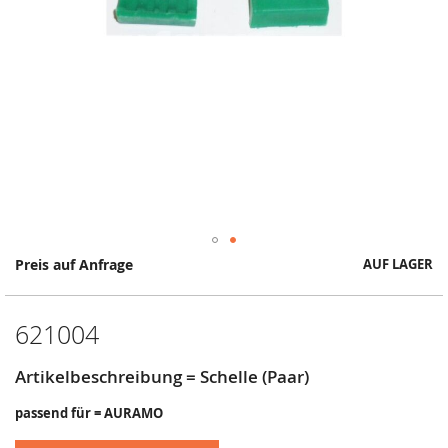
Springe
Preis auf Anfrage
AUF LAGER
zum
Anfang
der
621004
Bildergalerie
Artikelbeschreibung = Schelle (Paar)
passend für = AURAMO