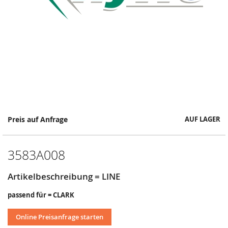
Springe
Preis auf Anfrage
AUF LAGER
zum
Anfang
der
3583A008
Bildergalerie
Artikelbeschreibung = LINE
passend für = CLARK
Online Preisanfrage starten