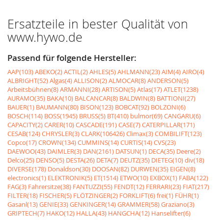
Ersatzteile in bester Qualität von
www.hywo.de
Passend für folgende Hersteller:
AAP(103)
ABEKO(2)
ACTIL(2)
AHLES(5)
AHLMANN(23)
AIM(4)
AIRO(4)
ALBRIGHT(52)
Algas(4)
ALLISON(2)
ALMOCAR(8)
ANDERSON(5)
Arbeitsbühnen(8)
ARMANNI(28)
ARTISON(5)
Atlas(17)
ATLET(1238)
AURAMO(35)
BAKA(10)
BALCANCAR(8)
BALDWIN(8)
BATTIONI(27)
BAUER(1)
BAUMANN(80)
BISON(123)
BOBCAT(92)
BOLZONI(6)
BOSCH(114)
BOSS(1945)
BRUSS(5)
BT(410)
bulmor(69)
CANGARU(6)
CAPACITY(2)
CARER(10)
CASCADE(191)
CASE(7)
CATERPILLAR(171)
CESAB(124)
CHRYSLER(3)
CLARK(106426)
Climax(3)
COMBILIFT(123)
Copco(17)
CROWN(134)
CUMMINS(14)
CURTIS(14)
CVS(23)
DAEWOO(43)
DAIMLER(3)
DAN(2161)
DATSUN(1)
DECA(35)
Deere(2)
Delco(25)
DENSO(5)
DESTA(26)
DETA(7)
DEUTZ(35)
DIETEG(10)
div(18)
DIVERSE(178)
Donaldson(30)
DOOSAN(82)
DURWEN(35)
EIGEN(8)
electronics(1)
ELEKTRONIK(5)
ET(1514)
ETWO(10)
EXBOX(1)
FABA(122)
FAG(3)
Fahrersitze(38)
FANTUZZI(55)
FENDT(12)
FERRARI(23)
FIAT(217)
FILTER(18)
FISCHER(5)
FLÖTZINGER(2)
FORKLIFT(6)
frei(1)
FÜHR(1)
Gasanl(13)
GENIE(33)
GENKINGER(14)
GRAMMER(58)
Graziano(3)
GRIPTECH(7)
HAKO(12)
HALLA(43)
HANGCHA(12)
Hanselifter(6)