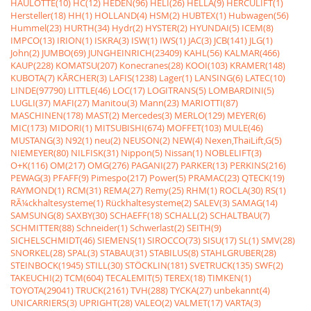
HAULOTTE(10)
HC(12)
HEDEN(96)
HELI(26)
HELLA(9)
HERCULIFT(1)
Hersteller(18)
HH(1)
HOLLAND(4)
HSM(2)
HUBTEX(1)
Hubwagen(56)
Hummel(23)
HURTH(34)
Hydr(2)
HYSTER(2)
HYUNDAI(5)
ICEM(8)
IMPCO(13)
IRION(1)
ISKRA(3)
ISW(1)
IWS(1)
JAC(3)
JCB(141)
JLG(1)
John(2)
JUMBO(69)
JUNGHEINRICH(23409)
KAHL(56)
KALMAR(466)
KAUP(228)
KOMATSU(207)
Konecranes(28)
KOOI(103)
KRAMER(148)
KUBOTA(7)
KÃRCHER(3)
LAFIS(1238)
Lager(1)
LANSING(6)
LATEC(10)
LINDE(97790)
LITTLE(46)
LOC(17)
LOGITRANS(5)
LOMBARDINI(5)
LUGLI(37)
MAFI(27)
Manitou(3)
Mann(23)
MARIOTTI(87)
MASCHINEN(178)
MAST(2)
Mercedes(3)
MERLO(129)
MEYER(6)
MIC(173)
MIDORI(1)
MITSUBISHI(674)
MOFFET(103)
MULE(46)
MUSTANG(3)
N92(1)
neu(2)
NEUSON(2)
NEW(4)
Nexen,ThaiLift,G(5)
NIEMEYER(80)
NILFISK(31)
Nippon(5)
Nissan(1)
NOBLELIFT(3)
O+K(116)
OM(217)
OMG(276)
PAGANI(27)
PARKER(13)
PERKINS(216)
PEWAG(3)
PFAFF(9)
Pimespo(217)
Power(5)
PRAMAC(23)
QTECK(19)
RAYMOND(1)
RCM(31)
REMA(27)
Remy(25)
RHM(1)
ROCLA(30)
RS(1)
RÃ¼ckhaltesysteme(1)
Rückhaltesysteme(2)
SALEV(3)
SAMAG(14)
SAMSUNG(8)
SAXBY(30)
SCHAEFF(18)
SCHALL(2)
SCHALTBAU(7)
SCHMITTER(88)
Schneider(1)
Schwerlast(2)
SEITH(9)
SICHELSCHMIDT(46)
SIEMENS(1)
SIROCCO(73)
SISU(17)
SL(1)
SMV(28)
SNORKEL(28)
SPAL(3)
STABAU(31)
STABILUS(8)
STAHLGRUBER(28)
STEINBOCK(1945)
STILL(30)
STÖCKLIN(181)
SVETRUCK(135)
SWF(2)
TAKEUCHI(2)
TCM(604)
TECALEMIT(5)
TEREX(18)
TIMKEN(1)
TOYOTA(29041)
TRUCK(2161)
TVH(288)
TYCKA(27)
unbekannt(4)
UNICARRIERS(3)
UPRIGHT(28)
VALEO(2)
VALMET(17)
VARTA(3)