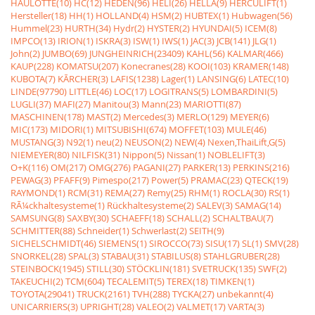
HAULOTTE(10)
HC(12)
HEDEN(96)
HELI(26)
HELLA(9)
HERCULIFT(1)
Hersteller(18)
HH(1)
HOLLAND(4)
HSM(2)
HUBTEX(1)
Hubwagen(56)
Hummel(23)
HURTH(34)
Hydr(2)
HYSTER(2)
HYUNDAI(5)
ICEM(8)
IMPCO(13)
IRION(1)
ISKRA(3)
ISW(1)
IWS(1)
JAC(3)
JCB(141)
JLG(1)
John(2)
JUMBO(69)
JUNGHEINRICH(23409)
KAHL(56)
KALMAR(466)
KAUP(228)
KOMATSU(207)
Konecranes(28)
KOOI(103)
KRAMER(148)
KUBOTA(7)
KÃRCHER(3)
LAFIS(1238)
Lager(1)
LANSING(6)
LATEC(10)
LINDE(97790)
LITTLE(46)
LOC(17)
LOGITRANS(5)
LOMBARDINI(5)
LUGLI(37)
MAFI(27)
Manitou(3)
Mann(23)
MARIOTTI(87)
MASCHINEN(178)
MAST(2)
Mercedes(3)
MERLO(129)
MEYER(6)
MIC(173)
MIDORI(1)
MITSUBISHI(674)
MOFFET(103)
MULE(46)
MUSTANG(3)
N92(1)
neu(2)
NEUSON(2)
NEW(4)
Nexen,ThaiLift,G(5)
NIEMEYER(80)
NILFISK(31)
Nippon(5)
Nissan(1)
NOBLELIFT(3)
O+K(116)
OM(217)
OMG(276)
PAGANI(27)
PARKER(13)
PERKINS(216)
PEWAG(3)
PFAFF(9)
Pimespo(217)
Power(5)
PRAMAC(23)
QTECK(19)
RAYMOND(1)
RCM(31)
REMA(27)
Remy(25)
RHM(1)
ROCLA(30)
RS(1)
RÃ¼ckhaltesysteme(1)
Rückhaltesysteme(2)
SALEV(3)
SAMAG(14)
SAMSUNG(8)
SAXBY(30)
SCHAEFF(18)
SCHALL(2)
SCHALTBAU(7)
SCHMITTER(88)
Schneider(1)
Schwerlast(2)
SEITH(9)
SICHELSCHMIDT(46)
SIEMENS(1)
SIROCCO(73)
SISU(17)
SL(1)
SMV(28)
SNORKEL(28)
SPAL(3)
STABAU(31)
STABILUS(8)
STAHLGRUBER(28)
STEINBOCK(1945)
STILL(30)
STÖCKLIN(181)
SVETRUCK(135)
SWF(2)
TAKEUCHI(2)
TCM(604)
TECALEMIT(5)
TEREX(18)
TIMKEN(1)
TOYOTA(29041)
TRUCK(2161)
TVH(288)
TYCKA(27)
unbekannt(4)
UNICARRIERS(3)
UPRIGHT(28)
VALEO(2)
VALMET(17)
VARTA(3)