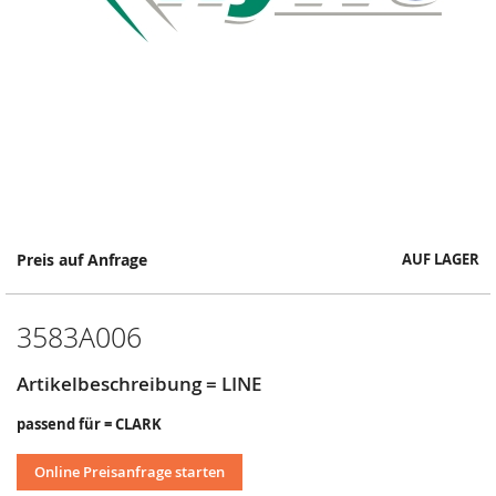
Springe
Preis auf Anfrage
AUF LAGER
zum
Anfang
der
3583A006
Bildergalerie
Artikelbeschreibung = LINE
passend für = CLARK
Online Preisanfrage starten