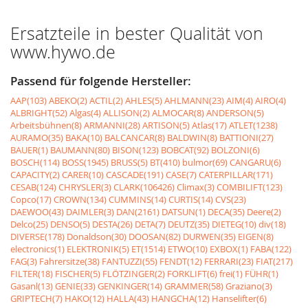
Ersatzteile in bester Qualität von
www.hywo.de
Passend für folgende Hersteller:
AAP(103)
ABEKO(2)
ACTIL(2)
AHLES(5)
AHLMANN(23)
AIM(4)
AIRO(4)
ALBRIGHT(52)
Algas(4)
ALLISON(2)
ALMOCAR(8)
ANDERSON(5)
Arbeitsbühnen(8)
ARMANNI(28)
ARTISON(5)
Atlas(17)
ATLET(1238)
AURAMO(35)
BAKA(10)
BALCANCAR(8)
BALDWIN(8)
BATTIONI(27)
BAUER(1)
BAUMANN(80)
BISON(123)
BOBCAT(92)
BOLZONI(6)
BOSCH(114)
BOSS(1945)
BRUSS(5)
BT(410)
bulmor(69)
CANGARU(6)
CAPACITY(2)
CARER(10)
CASCADE(191)
CASE(7)
CATERPILLAR(171)
CESAB(124)
CHRYSLER(3)
CLARK(106426)
Climax(3)
COMBILIFT(123)
Copco(17)
CROWN(134)
CUMMINS(14)
CURTIS(14)
CVS(23)
DAEWOO(43)
DAIMLER(3)
DAN(2161)
DATSUN(1)
DECA(35)
Deere(2)
Delco(25)
DENSO(5)
DESTA(26)
DETA(7)
DEUTZ(35)
DIETEG(10)
div(18)
DIVERSE(178)
Donaldson(30)
DOOSAN(82)
DURWEN(35)
EIGEN(8)
electronics(1)
ELEKTRONIK(5)
ET(1514)
ETWO(10)
EXBOX(1)
FABA(122)
FAG(3)
Fahrersitze(38)
FANTUZZI(55)
FENDT(12)
FERRARI(23)
FIAT(217)
FILTER(18)
FISCHER(5)
FLÖTZINGER(2)
FORKLIFT(6)
frei(1)
FÜHR(1)
Gasanl(13)
GENIE(33)
GENKINGER(14)
GRAMMER(58)
Graziano(3)
GRIPTECH(7)
HAKO(12)
HALLA(43)
HANGCHA(12)
Hanselifter(6)