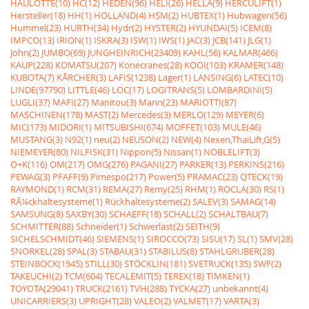
HAULOTTE(10)
HC(12)
HEDEN(96)
HELI(26)
HELLA(9)
HERCULIFT(1)
Hersteller(18)
HH(1)
HOLLAND(4)
HSM(2)
HUBTEX(1)
Hubwagen(56)
Hummel(23)
HURTH(34)
Hydr(2)
HYSTER(2)
HYUNDAI(5)
ICEM(8)
IMPCO(13)
IRION(1)
ISKRA(3)
ISW(1)
IWS(1)
JAC(3)
JCB(141)
JLG(1)
John(2)
JUMBO(69)
JUNGHEINRICH(23409)
KAHL(56)
KALMAR(466)
KAUP(228)
KOMATSU(207)
Konecranes(28)
KOOI(103)
KRAMER(148)
KUBOTA(7)
KÃRCHER(3)
LAFIS(1238)
Lager(1)
LANSING(6)
LATEC(10)
LINDE(97790)
LITTLE(46)
LOC(17)
LOGITRANS(5)
LOMBARDINI(5)
LUGLI(37)
MAFI(27)
Manitou(3)
Mann(23)
MARIOTTI(87)
MASCHINEN(178)
MAST(2)
Mercedes(3)
MERLO(129)
MEYER(6)
MIC(173)
MIDORI(1)
MITSUBISHI(674)
MOFFET(103)
MULE(46)
MUSTANG(3)
N92(1)
neu(2)
NEUSON(2)
NEW(4)
Nexen,ThaiLift,G(5)
NIEMEYER(80)
NILFISK(31)
Nippon(5)
Nissan(1)
NOBLELIFT(3)
O+K(116)
OM(217)
OMG(276)
PAGANI(27)
PARKER(13)
PERKINS(216)
PEWAG(3)
PFAFF(9)
Pimespo(217)
Power(5)
PRAMAC(23)
QTECK(19)
RAYMOND(1)
RCM(31)
REMA(27)
Remy(25)
RHM(1)
ROCLA(30)
RS(1)
RÃ¼ckhaltesysteme(1)
Rückhaltesysteme(2)
SALEV(3)
SAMAG(14)
SAMSUNG(8)
SAXBY(30)
SCHAEFF(18)
SCHALL(2)
SCHALTBAU(7)
SCHMITTER(88)
Schneider(1)
Schwerlast(2)
SEITH(9)
SICHELSCHMIDT(46)
SIEMENS(1)
SIROCCO(73)
SISU(17)
SL(1)
SMV(28)
SNORKEL(28)
SPAL(3)
STABAU(31)
STABILUS(8)
STAHLGRUBER(28)
STEINBOCK(1945)
STILL(30)
STÖCKLIN(181)
SVETRUCK(135)
SWF(2)
TAKEUCHI(2)
TCM(604)
TECALEMIT(5)
TEREX(18)
TIMKEN(1)
TOYOTA(29041)
TRUCK(2161)
TVH(288)
TYCKA(27)
unbekannt(4)
UNICARRIERS(3)
UPRIGHT(28)
VALEO(2)
VALMET(17)
VARTA(3)