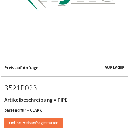
Springe
Preis auf Anfrage
AUF LAGER
zum
Anfang
der
3521P023
Bildergalerie
Artikelbeschreibung = PIPE
passend für = CLARK
Online Preisanfrage starten