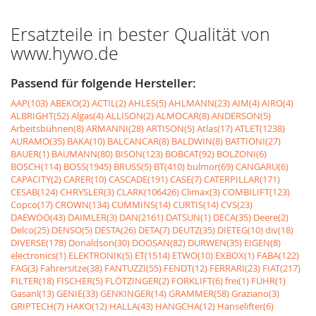
Ersatzteile in bester Qualität von
www.hywo.de
Passend für folgende Hersteller:
AAP(103)
ABEKO(2)
ACTIL(2)
AHLES(5)
AHLMANN(23)
AIM(4)
AIRO(4)
ALBRIGHT(52)
Algas(4)
ALLISON(2)
ALMOCAR(8)
ANDERSON(5)
Arbeitsbühnen(8)
ARMANNI(28)
ARTISON(5)
Atlas(17)
ATLET(1238)
AURAMO(35)
BAKA(10)
BALCANCAR(8)
BALDWIN(8)
BATTIONI(27)
BAUER(1)
BAUMANN(80)
BISON(123)
BOBCAT(92)
BOLZONI(6)
BOSCH(114)
BOSS(1945)
BRUSS(5)
BT(410)
bulmor(69)
CANGARU(6)
CAPACITY(2)
CARER(10)
CASCADE(191)
CASE(7)
CATERPILLAR(171)
CESAB(124)
CHRYSLER(3)
CLARK(106426)
Climax(3)
COMBILIFT(123)
Copco(17)
CROWN(134)
CUMMINS(14)
CURTIS(14)
CVS(23)
DAEWOO(43)
DAIMLER(3)
DAN(2161)
DATSUN(1)
DECA(35)
Deere(2)
Delco(25)
DENSO(5)
DESTA(26)
DETA(7)
DEUTZ(35)
DIETEG(10)
div(18)
DIVERSE(178)
Donaldson(30)
DOOSAN(82)
DURWEN(35)
EIGEN(8)
electronics(1)
ELEKTRONIK(5)
ET(1514)
ETWO(10)
EXBOX(1)
FABA(122)
FAG(3)
Fahrersitze(38)
FANTUZZI(55)
FENDT(12)
FERRARI(23)
FIAT(217)
FILTER(18)
FISCHER(5)
FLÖTZINGER(2)
FORKLIFT(6)
frei(1)
FÜHR(1)
Gasanl(13)
GENIE(33)
GENKINGER(14)
GRAMMER(58)
Graziano(3)
GRIPTECH(7)
HAKO(12)
HALLA(43)
HANGCHA(12)
Hanselifter(6)