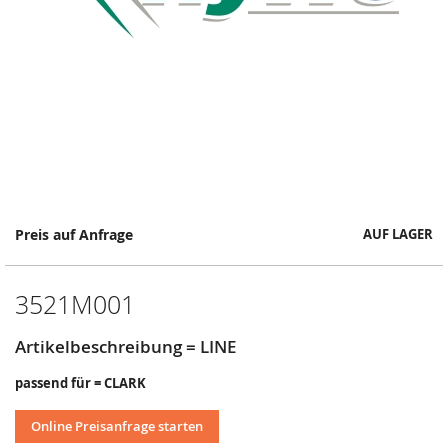
Springe
Preis auf Anfrage
AUF LAGER
zum
Anfang
der
3521M001
Bildergalerie
Artikelbeschreibung = LINE
passend für = CLARK
Online Preisanfrage starten