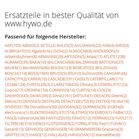
Ersatzteile in bester Qualität von
www.hywo.de
Passend für folgende Hersteller:
AAP(103)
ABEKO(2)
ACTIL(2)
AHLES(5)
AHLMANN(23)
AIM(4)
AIRO(4)
ALBRIGHT(52)
Algas(4)
ALLISON(2)
ALMOCAR(8)
ANDERSON(5)
Arbeitsbühnen(8)
ARMANNI(28)
ARTISON(5)
Atlas(17)
ATLET(1238)
AURAMO(35)
BAKA(10)
BALCANCAR(8)
BALDWIN(8)
BATTIONI(27)
BAUER(1)
BAUMANN(80)
BISON(123)
BOBCAT(92)
BOLZONI(6)
BOSCH(114)
BOSS(1945)
BRUSS(5)
BT(410)
bulmor(69)
CANGARU(6)
CAPACITY(2)
CARER(10)
CASCADE(191)
CASE(7)
CATERPILLAR(171)
CESAB(124)
CHRYSLER(3)
CLARK(106426)
Climax(3)
COMBILIFT(123)
Copco(17)
CROWN(134)
CUMMINS(14)
CURTIS(14)
CVS(23)
DAEWOO(43)
DAIMLER(3)
DAN(2161)
DATSUN(1)
DECA(35)
Deere(2)
Delco(25)
DENSO(5)
DESTA(26)
DETA(7)
DEUTZ(35)
DIETEG(10)
div(18)
DIVERSE(178)
Donaldson(30)
DOOSAN(82)
DURWEN(35)
EIGEN(8)
electronics(1)
ELEKTRONIK(5)
ET(1514)
ETWO(10)
EXBOX(1)
FABA(122)
FAG(3)
Fahrersitze(38)
FANTUZZI(55)
FENDT(12)
FERRARI(23)
FIAT(217)
FILTER(18)
FISCHER(5)
FLÖTZINGER(2)
FORKLIFT(6)
frei(1)
FÜHR(1)
Gasanl(13)
GENIE(33)
GENKINGER(14)
GRAMMER(58)
Graziano(3)
GRIPTECH(7)
HAKO(12)
HALLA(43)
HANGCHA(12)
Hanselifter(6)