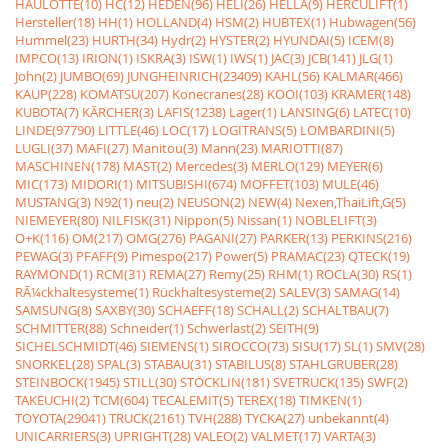
HAULOTTE(10)
HC(12)
HEDEN(96)
HELI(26)
HELLA(9)
HERCULIFT(1)
Hersteller(18)
HH(1)
HOLLAND(4)
HSM(2)
HUBTEX(1)
Hubwagen(56)
Hummel(23)
HURTH(34)
Hydr(2)
HYSTER(2)
HYUNDAI(5)
ICEM(8)
IMPCO(13)
IRION(1)
ISKRA(3)
ISW(1)
IWS(1)
JAC(3)
JCB(141)
JLG(1)
John(2)
JUMBO(69)
JUNGHEINRICH(23409)
KAHL(56)
KALMAR(466)
KAUP(228)
KOMATSU(207)
Konecranes(28)
KOOI(103)
KRAMER(148)
KUBOTA(7)
KÃRCHER(3)
LAFIS(1238)
Lager(1)
LANSING(6)
LATEC(10)
LINDE(97790)
LITTLE(46)
LOC(17)
LOGITRANS(5)
LOMBARDINI(5)
LUGLI(37)
MAFI(27)
Manitou(3)
Mann(23)
MARIOTTI(87)
MASCHINEN(178)
MAST(2)
Mercedes(3)
MERLO(129)
MEYER(6)
MIC(173)
MIDORI(1)
MITSUBISHI(674)
MOFFET(103)
MULE(46)
MUSTANG(3)
N92(1)
neu(2)
NEUSON(2)
NEW(4)
Nexen,ThaiLift,G(5)
NIEMEYER(80)
NILFISK(31)
Nippon(5)
Nissan(1)
NOBLELIFT(3)
O+K(116)
OM(217)
OMG(276)
PAGANI(27)
PARKER(13)
PERKINS(216)
PEWAG(3)
PFAFF(9)
Pimespo(217)
Power(5)
PRAMAC(23)
QTECK(19)
RAYMOND(1)
RCM(31)
REMA(27)
Remy(25)
RHM(1)
ROCLA(30)
RS(1)
RÃ¼ckhaltesysteme(1)
Rückhaltesysteme(2)
SALEV(3)
SAMAG(14)
SAMSUNG(8)
SAXBY(30)
SCHAEFF(18)
SCHALL(2)
SCHALTBAU(7)
SCHMITTER(88)
Schneider(1)
Schwerlast(2)
SEITH(9)
SICHELSCHMIDT(46)
SIEMENS(1)
SIROCCO(73)
SISU(17)
SL(1)
SMV(28)
SNORKEL(28)
SPAL(3)
STABAU(31)
STABILUS(8)
STAHLGRUBER(28)
STEINBOCK(1945)
STILL(30)
STÖCKLIN(181)
SVETRUCK(135)
SWF(2)
TAKEUCHI(2)
TCM(604)
TECALEMIT(5)
TEREX(18)
TIMKEN(1)
TOYOTA(29041)
TRUCK(2161)
TVH(288)
TYCKA(27)
unbekannt(4)
UNICARRIERS(3)
UPRIGHT(28)
VALEO(2)
VALMET(17)
VARTA(3)