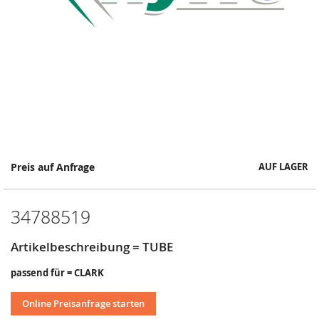
Springe
Preis auf Anfrage
AUF LAGER
zum
Anfang
der
34788519
Bildergalerie
Artikelbeschreibung = TUBE
passend für = CLARK
Online Preisanfrage starten