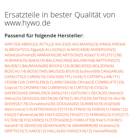
Ersatzteile in bester Qualität von
www.hywo.de
Passend für folgende Hersteller:
AAP(103)
ABEKO(2)
ACTIL(2)
AHLES(5)
AHLMANN(23)
AIM(4)
AIRO(4)
ALBRIGHT(52)
Algas(4)
ALLISON(2)
ALMOCAR(8)
ANDERSON(5)
Arbeitsbühnen(8)
ARMANNI(28)
ARTISON(5)
Atlas(17)
ATLET(1238)
AURAMO(35)
BAKA(10)
BALCANCAR(8)
BALDWIN(8)
BATTIONI(27)
BAUER(1)
BAUMANN(80)
BISON(123)
BOBCAT(92)
BOLZONI(6)
BOSCH(114)
BOSS(1945)
BRUSS(5)
BT(410)
bulmor(69)
CANGARU(6)
CAPACITY(2)
CARER(10)
CASCADE(191)
CASE(7)
CATERPILLAR(171)
CESAB(124)
CHRYSLER(3)
CLARK(106426)
Climax(3)
COMBILIFT(123)
Copco(17)
CROWN(134)
CUMMINS(14)
CURTIS(14)
CVS(23)
DAEWOO(43)
DAIMLER(3)
DAN(2161)
DATSUN(1)
DECA(35)
Deere(2)
Delco(25)
DENSO(5)
DESTA(26)
DETA(7)
DEUTZ(35)
DIETEG(10)
div(18)
DIVERSE(178)
Donaldson(30)
DOOSAN(82)
DURWEN(35)
EIGEN(8)
electronics(1)
ELEKTRONIK(5)
ET(1514)
ETWO(10)
EXBOX(1)
FABA(122)
FAG(3)
Fahrersitze(38)
FANTUZZI(55)
FENDT(12)
FERRARI(23)
FIAT(217)
FILTER(18)
FISCHER(5)
FLÖTZINGER(2)
FORKLIFT(6)
frei(1)
FÜHR(1)
Gasanl(13)
GENIE(33)
GENKINGER(14)
GRAMMER(58)
Graziano(3)
GRIPTECH(7)
HAKO(12)
HALLA(43)
HANGCHA(12)
Hanselifter(6)