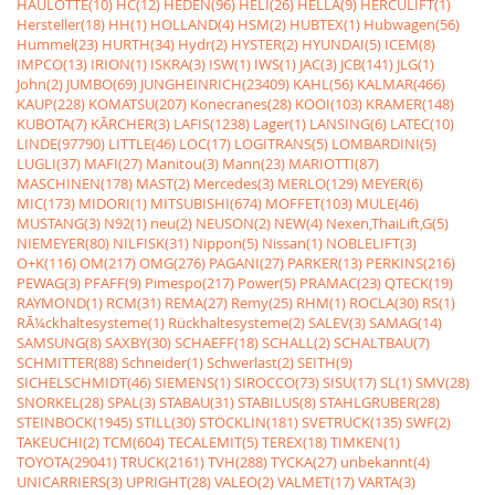
HAULOTTE(10)
HC(12)
HEDEN(96)
HELI(26)
HELLA(9)
HERCULIFT(1)
Hersteller(18)
HH(1)
HOLLAND(4)
HSM(2)
HUBTEX(1)
Hubwagen(56)
Hummel(23)
HURTH(34)
Hydr(2)
HYSTER(2)
HYUNDAI(5)
ICEM(8)
IMPCO(13)
IRION(1)
ISKRA(3)
ISW(1)
IWS(1)
JAC(3)
JCB(141)
JLG(1)
John(2)
JUMBO(69)
JUNGHEINRICH(23409)
KAHL(56)
KALMAR(466)
KAUP(228)
KOMATSU(207)
Konecranes(28)
KOOI(103)
KRAMER(148)
KUBOTA(7)
KÃRCHER(3)
LAFIS(1238)
Lager(1)
LANSING(6)
LATEC(10)
LINDE(97790)
LITTLE(46)
LOC(17)
LOGITRANS(5)
LOMBARDINI(5)
LUGLI(37)
MAFI(27)
Manitou(3)
Mann(23)
MARIOTTI(87)
MASCHINEN(178)
MAST(2)
Mercedes(3)
MERLO(129)
MEYER(6)
MIC(173)
MIDORI(1)
MITSUBISHI(674)
MOFFET(103)
MULE(46)
MUSTANG(3)
N92(1)
neu(2)
NEUSON(2)
NEW(4)
Nexen,ThaiLift,G(5)
NIEMEYER(80)
NILFISK(31)
Nippon(5)
Nissan(1)
NOBLELIFT(3)
O+K(116)
OM(217)
OMG(276)
PAGANI(27)
PARKER(13)
PERKINS(216)
PEWAG(3)
PFAFF(9)
Pimespo(217)
Power(5)
PRAMAC(23)
QTECK(19)
RAYMOND(1)
RCM(31)
REMA(27)
Remy(25)
RHM(1)
ROCLA(30)
RS(1)
RÃ¼ckhaltesysteme(1)
Rückhaltesysteme(2)
SALEV(3)
SAMAG(14)
SAMSUNG(8)
SAXBY(30)
SCHAEFF(18)
SCHALL(2)
SCHALTBAU(7)
SCHMITTER(88)
Schneider(1)
Schwerlast(2)
SEITH(9)
SICHELSCHMIDT(46)
SIEMENS(1)
SIROCCO(73)
SISU(17)
SL(1)
SMV(28)
SNORKEL(28)
SPAL(3)
STABAU(31)
STABILUS(8)
STAHLGRUBER(28)
STEINBOCK(1945)
STILL(30)
STÖCKLIN(181)
SVETRUCK(135)
SWF(2)
TAKEUCHI(2)
TCM(604)
TECALEMIT(5)
TEREX(18)
TIMKEN(1)
TOYOTA(29041)
TRUCK(2161)
TVH(288)
TYCKA(27)
unbekannt(4)
UNICARRIERS(3)
UPRIGHT(28)
VALEO(2)
VALMET(17)
VARTA(3)