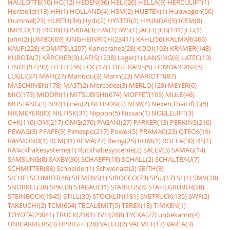
HAULOTTE(10)
HC(12)
HEDEN(96)
HELI(26)
HELLA(9)
HERCULIFT(1)
Hersteller(18)
HH(1)
HOLLAND(4)
HSM(2)
HUBTEX(1)
Hubwagen(56)
Hummel(23)
HURTH(34)
Hydr(2)
HYSTER(2)
HYUNDAI(5)
ICEM(8)
IMPCO(13)
IRION(1)
ISKRA(3)
ISW(1)
IWS(1)
JAC(3)
JCB(141)
JLG(1)
John(2)
JUMBO(69)
JUNGHEINRICH(23411)
KAHL(56)
KALMAR(466)
KAUP(228)
KOMATSU(207)
Konecranes(28)
KOOI(103)
KRAMER(148)
KUBOTA(7)
KÃRCHER(3)
LAFIS(1238)
Lager(1)
LANSING(6)
LATEC(10)
LINDE(97790)
LITTLE(46)
LOC(17)
LOGITRANS(5)
LOMBARDINI(5)
LUGLI(37)
MAFI(27)
Manitou(3)
Mann(23)
MARIOTTI(87)
MASCHINEN(178)
MAST(2)
Mercedes(3)
MERLO(129)
MEYER(6)
MIC(173)
MIDORI(1)
MITSUBISHI(674)
MOFFET(103)
MULE(46)
MUSTANG(3)
N92(1)
neu(2)
NEUSON(2)
NEW(4)
Nexen,ThaiLift,G(5)
NIEMEYER(80)
NILFISK(31)
Nippon(5)
Nissan(1)
NOBLELIFT(3)
O+K(116)
OM(217)
OMG(276)
PAGANI(27)
PARKER(13)
PERKINS(216)
PEWAG(3)
PFAFF(9)
Pimespo(217)
Power(5)
PRAMAC(23)
QTECK(19)
RAYMOND(1)
RCM(31)
REMA(27)
Remy(25)
RHM(1)
ROCLA(30)
RS(1)
RÃ¼ckhaltesysteme(1)
Rückhaltesysteme(2)
SALEV(3)
SAMAG(14)
SAMSUNG(8)
SAXBY(30)
SCHAEFF(18)
SCHALL(2)
SCHALTBAU(7)
SCHMITTER(88)
Schneider(1)
Schwerlast(2)
SEITH(9)
SICHELSCHMIDT(46)
SIEMENS(1)
SIROCCO(73)
SISU(17)
SL(1)
SMV(28)
SNORKEL(28)
SPAL(3)
STABAU(31)
STABILUS(8)
STAHLGRUBER(28)
STEINBOCK(1945)
STILL(30)
STÖCKLIN(181)
SVETRUCK(135)
SWF(2)
TAKEUCHI(2)
TCM(604)
TECALEMIT(5)
TEREX(18)
TIMKEN(1)
TOYOTA(29041)
TRUCK(2161)
TVH(288)
TYCKA(27)
unbekannt(4)
UNICARRIERS(3)
UPRIGHT(28)
VALEO(2)
VALMET(17)
VARTA(3)