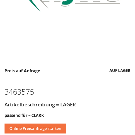
Springe
Preis auf Anfrage
AUF LAGER
zum
Anfang
der
3463575
Bildergalerie
Artikelbeschreibung = LAGER
passend für = CLARK
Online Preisanfrage starten