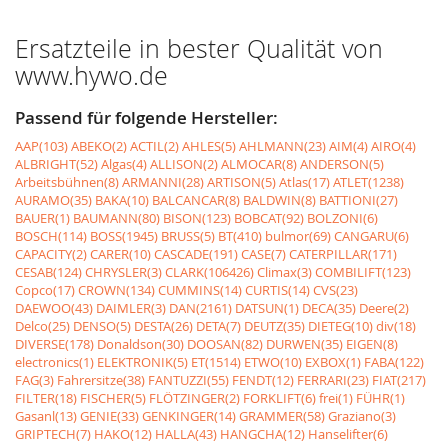
Ersatzteile in bester Qualität von
www.hywo.de
Passend für folgende Hersteller:
AAP(103)
ABEKO(2)
ACTIL(2)
AHLES(5)
AHLMANN(23)
AIM(4)
AIRO(4)
ALBRIGHT(52)
Algas(4)
ALLISON(2)
ALMOCAR(8)
ANDERSON(5)
Arbeitsbühnen(8)
ARMANNI(28)
ARTISON(5)
Atlas(17)
ATLET(1238)
AURAMO(35)
BAKA(10)
BALCANCAR(8)
BALDWIN(8)
BATTIONI(27)
BAUER(1)
BAUMANN(80)
BISON(123)
BOBCAT(92)
BOLZONI(6)
BOSCH(114)
BOSS(1945)
BRUSS(5)
BT(410)
bulmor(69)
CANGARU(6)
CAPACITY(2)
CARER(10)
CASCADE(191)
CASE(7)
CATERPILLAR(171)
CESAB(124)
CHRYSLER(3)
CLARK(106426)
Climax(3)
COMBILIFT(123)
Copco(17)
CROWN(134)
CUMMINS(14)
CURTIS(14)
CVS(23)
DAEWOO(43)
DAIMLER(3)
DAN(2161)
DATSUN(1)
DECA(35)
Deere(2)
Delco(25)
DENSO(5)
DESTA(26)
DETA(7)
DEUTZ(35)
DIETEG(10)
div(18)
DIVERSE(178)
Donaldson(30)
DOOSAN(82)
DURWEN(35)
EIGEN(8)
electronics(1)
ELEKTRONIK(5)
ET(1514)
ETWO(10)
EXBOX(1)
FABA(122)
FAG(3)
Fahrersitze(38)
FANTUZZI(55)
FENDT(12)
FERRARI(23)
FIAT(217)
FILTER(18)
FISCHER(5)
FLÖTZINGER(2)
FORKLIFT(6)
frei(1)
FÜHR(1)
Gasanl(13)
GENIE(33)
GENKINGER(14)
GRAMMER(58)
Graziano(3)
GRIPTECH(7)
HAKO(12)
HALLA(43)
HANGCHA(12)
Hanselifter(6)