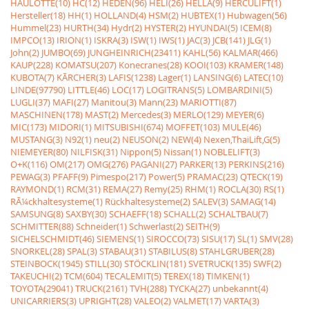
HAULOTTE(10)
HC(12)
HEDEN(96)
HELI(26)
HELLA(9)
HERCULIFT(1)
Hersteller(18)
HH(1)
HOLLAND(4)
HSM(2)
HUBTEX(1)
Hubwagen(56)
Hummel(23)
HURTH(34)
Hydr(2)
HYSTER(2)
HYUNDAI(5)
ICEM(8)
IMPCO(13)
IRION(1)
ISKRA(3)
ISW(1)
IWS(1)
JAC(3)
JCB(141)
JLG(1)
John(2)
JUMBO(69)
JUNGHEINRICH(23411)
KAHL(56)
KALMAR(466)
KAUP(228)
KOMATSU(207)
Konecranes(28)
KOOI(103)
KRAMER(148)
KUBOTA(7)
KÃRCHER(3)
LAFIS(1238)
Lager(1)
LANSING(6)
LATEC(10)
LINDE(97790)
LITTLE(46)
LOC(17)
LOGITRANS(5)
LOMBARDINI(5)
LUGLI(37)
MAFI(27)
Manitou(3)
Mann(23)
MARIOTTI(87)
MASCHINEN(178)
MAST(2)
Mercedes(3)
MERLO(129)
MEYER(6)
MIC(173)
MIDORI(1)
MITSUBISHI(674)
MOFFET(103)
MULE(46)
MUSTANG(3)
N92(1)
neu(2)
NEUSON(2)
NEW(4)
Nexen,ThaiLift,G(5)
NIEMEYER(80)
NILFISK(31)
Nippon(5)
Nissan(1)
NOBLELIFT(3)
O+K(116)
OM(217)
OMG(276)
PAGANI(27)
PARKER(13)
PERKINS(216)
PEWAG(3)
PFAFF(9)
Pimespo(217)
Power(5)
PRAMAC(23)
QTECK(19)
RAYMOND(1)
RCM(31)
REMA(27)
Remy(25)
RHM(1)
ROCLA(30)
RS(1)
RÃ¼ckhaltesysteme(1)
Rückhaltesysteme(2)
SALEV(3)
SAMAG(14)
SAMSUNG(8)
SAXBY(30)
SCHAEFF(18)
SCHALL(2)
SCHALTBAU(7)
SCHMITTER(88)
Schneider(1)
Schwerlast(2)
SEITH(9)
SICHELSCHMIDT(46)
SIEMENS(1)
SIROCCO(73)
SISU(17)
SL(1)
SMV(28)
SNORKEL(28)
SPAL(3)
STABAU(31)
STABILUS(8)
STAHLGRUBER(28)
STEINBOCK(1945)
STILL(30)
STÖCKLIN(181)
SVETRUCK(135)
SWF(2)
TAKEUCHI(2)
TCM(604)
TECALEMIT(5)
TEREX(18)
TIMKEN(1)
TOYOTA(29041)
TRUCK(2161)
TVH(288)
TYCKA(27)
unbekannt(4)
UNICARRIERS(3)
UPRIGHT(28)
VALEO(2)
VALMET(17)
VARTA(3)