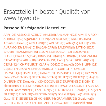
Ersatzteile in bester Qualität von
www.hywo.de
Passend für folgende Hersteller:
AAP(103)
ABEKO(2)
ACTIL(2)
AHLES(5)
AHLMANN(23)
AIM(4)
AIRO(4)
ALBRIGHT(52)
Algas(4)
ALLISON(2)
ALMOCAR(8)
ANDERSON(5)
Arbeitsbühnen(8)
ARMANNI(28)
ARTISON(5)
Atlas(17)
ATLET(1238)
AURAMO(35)
BAKA(10)
BALCANCAR(8)
BALDWIN(8)
BATTIONI(27)
BAUER(1)
BAUMANN(80)
BISON(123)
BOBCAT(92)
BOLZONI(6)
BOSCH(114)
BOSS(1945)
BRUSS(5)
BT(410)
bulmor(69)
CANGARU(6)
CAPACITY(2)
CARER(10)
CASCADE(191)
CASE(7)
CATERPILLAR(171)
CESAB(124)
CHRYSLER(3)
CLARK(106426)
Climax(3)
COMBILIFT(123)
Copco(17)
CROWN(134)
CUMMINS(14)
CURTIS(14)
CVS(23)
DAEWOO(43)
DAIMLER(3)
DAN(2161)
DATSUN(1)
DECA(35)
Deere(2)
Delco(25)
DENSO(5)
DESTA(26)
DETA(7)
DEUTZ(35)
DIETEG(10)
div(18)
DIVERSE(178)
Donaldson(30)
DOOSAN(82)
DURWEN(35)
EIGEN(8)
electronics(1)
ELEKTRONIK(5)
ET(1514)
ETWO(10)
EXBOX(1)
FABA(122)
FAG(3)
Fahrersitze(38)
FANTUZZI(55)
FENDT(12)
FERRARI(23)
FIAT(217)
FILTER(18)
FISCHER(5)
FLÖTZINGER(2)
FORKLIFT(6)
frei(1)
FÜHR(1)
Gasanl(13)
GENIE(33)
GENKINGER(14)
GRAMMER(58)
Graziano(3)
GRIPTECH(7)
HAKO(12)
HALLA(43)
HANGCHA(12)
Hanselifter(6)