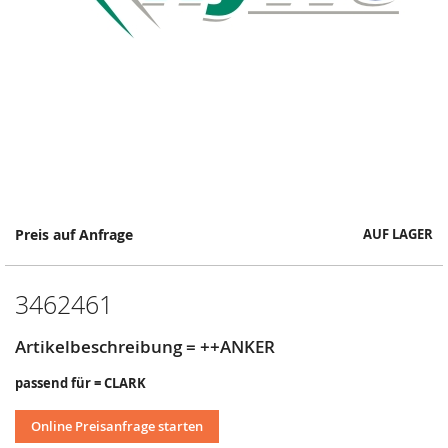
Springe
Preis auf Anfrage
AUF LAGER
zum
Anfang
der
3462461
Bildergalerie
Artikelbeschreibung = ++ANKER
passend für = CLARK
Online Preisanfrage starten