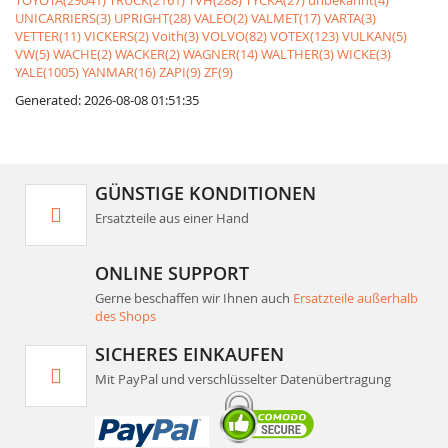
TOYOTA(29041)
TRUCK(2161)
TVH(288)
TYCKA(27)
unbekannt(4)
UNICARRIERS(3)
UPRIGHT(28)
VALEO(2)
VALMET(17)
VARTA(3)
VETTER(11)
VICKERS(2)
Voith(3)
VOLVO(82)
VOTEX(123)
VULKAN(5)
VW(5)
WACHE(2)
WACKER(2)
WAGNER(14)
WALTHER(3)
WICKE(3)
YALE(1005)
YANMAR(16)
ZAPI(9)
ZF(9)
Generated: 2026-08-08 01:51:35
GÜNSTIGE KONDITIONEN
Ersatzteile aus einer Hand
ONLINE SUPPORT
Gerne beschaffen wir Ihnen auch
Ersatzteile außerhalb
des Shops
SICHERES EINKAUFEN
Mit PayPal und verschlüsselter Datenübertragung