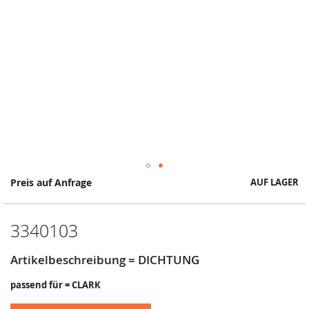
Springe
Preis auf Anfrage
AUF LAGER
zum
Anfang
der
3340103
Bildergalerie
Artikelbeschreibung = DICHTUNG
passend für = CLARK