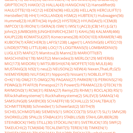
GRIPTECH(7)
HAKO(12)
HALLA(43)
HANGCHA(12)
Hanselifter(6)
HAULOTTE(10)
HC(12)
HEDEN(96)
HELI(26)
HELLA(9)
HERCULIFT(1)
Hersteller(18)
HH(1)
HOLLAND(4)
HSM(2)
HUBTEX(1)
Hubwagen(56)
Hummel(23)
HURTH(34)
Hydr(2)
HYSTER(2)
HYUNDAI(5)
ICEM(8)
IMPCO(13)
IRION(1)
ISKRA(3)
ISW(1)
IWS(1)
JAC(3)
JCB(141)
JLG(1)
John(2)
JUMBO(69)
JUNGHEINRICH(23411)
KAHL(56)
KALMAR(466)
KAUP(228)
KOMATSU(207)
Konecranes(28)
KOOI(103)
KRAMER(148)
KUBOTA(7)
KÃRCHER(3)
LAFIS(1238)
Lager(1)
LANSING(6)
LATEC(10)
LINDE(97790)
LITTLE(46)
LOC(17)
LOGITRANS(5)
LOMBARDINI(5)
LUGLI(37)
MAFI(27)
Manitou(3)
Mann(23)
MARIOTTI(87)
MASCHINEN(178)
MAST(2)
Mercedes(3)
MERLO(129)
MEYER(6)
MIC(173)
MIDORI(1)
MITSUBISHI(674)
MOFFET(103)
MULE(46)
MUSTANG(3)
N92(1)
neu(2)
NEUSON(2)
NEW(4)
Nexen,ThaiLift,G(5)
NIEMEYER(80)
NILFISK(31)
Nippon(5)
Nissan(1)
NOBLELIFT(3)
O+K(116)
OM(217)
OMG(276)
PAGANI(27)
PARKER(13)
PERKINS(216)
PEWAG(3)
PFAFF(9)
Pimespo(217)
Power(5)
PRAMAC(23)
QTECK(19)
RAYMOND(1)
RCM(31)
REMA(27)
Remy(25)
RHM(1)
ROCLA(30)
RS(1)
RÃ¼ckhaltesysteme(1)
Rückhaltesysteme(2)
SALEV(3)
SAMAG(14)
SAMSUNG(8)
SAXBY(30)
SCHAEFF(18)
SCHALL(2)
SCHALTBAU(7)
SCHMITTER(88)
Schneider(1)
Schwerlast(2)
SEITH(9)
SICHELSCHMIDT(46)
SIEMENS(1)
SIROCCO(73)
SISU(17)
SL(1)
SMV(28)
SNORKEL(28)
SPAL(3)
STABAU(31)
STABILUS(8)
STAHLGRUBER(28)
STEINBOCK(1945)
STILL(30)
STÖCKLIN(181)
SVETRUCK(135)
SWF(2)
TAKEUCHI(2)
TCM(604)
TECALEMIT(5)
TEREX(18)
TIMKEN(1)