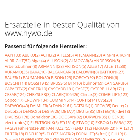
Ersatzteile in bester Qualität von
www.hywo.de
Passend für folgende Hersteller:
AAP(103)
ABEKO(2)
ACTIL(2)
AHLES(5)
AHLMANN(23)
AIM(4)
AIRO(4)
ALBRIGHT(52)
Algas(4)
ALLISON(2)
ALMOCAR(8)
ANDERSON(5)
Arbeitsbühnen(8)
ARMANNI(28)
ARTISON(5)
Atlas(17)
ATLET(1238)
AURAMO(35)
BAKA(10)
BALCANCAR(8)
BALDWIN(8)
BATTIONI(27)
BAUER(1)
BAUMANN(80)
BISON(123)
BOBCAT(92)
BOLZONI(6)
BOSCH(114)
BOSS(1945)
BRUSS(5)
BT(410)
bulmor(69)
CANGARU(6)
CAPACITY(2)
CARER(10)
CASCADE(191)
CASE(7)
CATERPILLAR(171)
CESAB(124)
CHRYSLER(3)
CLARK(106426)
Climax(3)
COMBILIFT(123)
Copco(17)
CROWN(134)
CUMMINS(14)
CURTIS(14)
CVS(23)
DAEWOO(43)
DAIMLER(3)
DAN(2161)
DATSUN(1)
DECA(35)
Deere(2)
Delco(25)
DENSO(5)
DESTA(26)
DETA(7)
DEUTZ(35)
DIETEG(10)
div(18)
DIVERSE(178)
Donaldson(30)
DOOSAN(82)
DURWEN(35)
EIGEN(8)
electronics(1)
ELEKTRONIK(5)
ET(1514)
ETWO(10)
EXBOX(1)
FABA(122)
FAG(3)
Fahrersitze(38)
FANTUZZI(55)
FENDT(12)
FERRARI(23)
FIAT(217)
FILTER(18)
FISCHER(5)
FLÖTZINGER(2)
FORKLIFT(6)
frei(1)
FÜHR(1)
Gasanl(13)
GENIE(33)
GENKINGER(14)
GRAMMER(58)
Graziano(3)