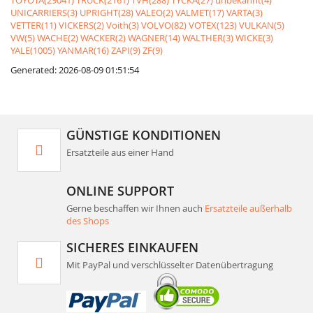
TOYOTA(29041)
TRUCK(2161)
TVH(288)
TYCKA(27)
unbekannt(4)
UNICARRIERS(3)
UPRIGHT(28)
VALEO(2)
VALMET(17)
VARTA(3)
VETTER(11)
VICKERS(2)
Voith(3)
VOLVO(82)
VOTEX(123)
VULKAN(5)
VW(5)
WACHE(2)
WACKER(2)
WAGNER(14)
WALTHER(3)
WICKE(3)
YALE(1005)
YANMAR(16)
ZAPI(9)
ZF(9)
Generated: 2026-08-09 01:51:54
GÜNSTIGE KONDITIONEN
Ersatzteile aus einer Hand
ONLINE SUPPORT
Gerne beschaffen wir Ihnen auch
Ersatzteile außerhalb
des Shops
SICHERES EINKAUFEN
Mit PayPal und verschlüsselter Datenübertragung