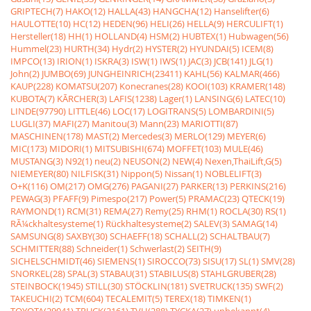
GRIPTECH(7)
HAKO(12)
HALLA(43)
HANGCHA(12)
Hanselifter(6)
HAULOTTE(10)
HC(12)
HEDEN(96)
HELI(26)
HELLA(9)
HERCULIFT(1)
Hersteller(18)
HH(1)
HOLLAND(4)
HSM(2)
HUBTEX(1)
Hubwagen(56)
Hummel(23)
HURTH(34)
Hydr(2)
HYSTER(2)
HYUNDAI(5)
ICEM(8)
IMPCO(13)
IRION(1)
ISKRA(3)
ISW(1)
IWS(1)
JAC(3)
JCB(141)
JLG(1)
John(2)
JUMBO(69)
JUNGHEINRICH(23411)
KAHL(56)
KALMAR(466)
KAUP(228)
KOMATSU(207)
Konecranes(28)
KOOI(103)
KRAMER(148)
KUBOTA(7)
KÃRCHER(3)
LAFIS(1238)
Lager(1)
LANSING(6)
LATEC(10)
LINDE(97790)
LITTLE(46)
LOC(17)
LOGITRANS(5)
LOMBARDINI(5)
LUGLI(37)
MAFI(27)
Manitou(3)
Mann(23)
MARIOTTI(87)
MASCHINEN(178)
MAST(2)
Mercedes(3)
MERLO(129)
MEYER(6)
MIC(173)
MIDORI(1)
MITSUBISHI(674)
MOFFET(103)
MULE(46)
MUSTANG(3)
N92(1)
neu(2)
NEUSON(2)
NEW(4)
Nexen,ThaiLift,G(5)
NIEMEYER(80)
NILFISK(31)
Nippon(5)
Nissan(1)
NOBLELIFT(3)
O+K(116)
OM(217)
OMG(276)
PAGANI(27)
PARKER(13)
PERKINS(216)
PEWAG(3)
PFAFF(9)
Pimespo(217)
Power(5)
PRAMAC(23)
QTECK(19)
RAYMOND(1)
RCM(31)
REMA(27)
Remy(25)
RHM(1)
ROCLA(30)
RS(1)
RÃ¼ckhaltesysteme(1)
Rückhaltesysteme(2)
SALEV(3)
SAMAG(14)
SAMSUNG(8)
SAXBY(30)
SCHAEFF(18)
SCHALL(2)
SCHALTBAU(7)
SCHMITTER(88)
Schneider(1)
Schwerlast(2)
SEITH(9)
SICHELSCHMIDT(46)
SIEMENS(1)
SIROCCO(73)
SISU(17)
SL(1)
SMV(28)
SNORKEL(28)
SPAL(3)
STABAU(31)
STABILUS(8)
STAHLGRUBER(28)
STEINBOCK(1945)
STILL(30)
STÖCKLIN(181)
SVETRUCK(135)
SWF(2)
TAKEUCHI(2)
TCM(604)
TECALEMIT(5)
TEREX(18)
TIMKEN(1)