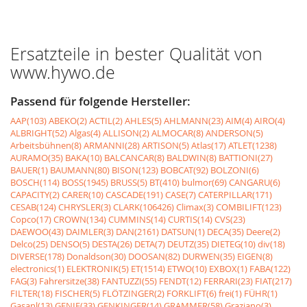
Ersatzteile in bester Qualität von
www.hywo.de
Passend für folgende Hersteller:
AAP(103)
ABEKO(2)
ACTIL(2)
AHLES(5)
AHLMANN(23)
AIM(4)
AIRO(4)
ALBRIGHT(52)
Algas(4)
ALLISON(2)
ALMOCAR(8)
ANDERSON(5)
Arbeitsbühnen(8)
ARMANNI(28)
ARTISON(5)
Atlas(17)
ATLET(1238)
AURAMO(35)
BAKA(10)
BALCANCAR(8)
BALDWIN(8)
BATTIONI(27)
BAUER(1)
BAUMANN(80)
BISON(123)
BOBCAT(92)
BOLZONI(6)
BOSCH(114)
BOSS(1945)
BRUSS(5)
BT(410)
bulmor(69)
CANGARU(6)
CAPACITY(2)
CARER(10)
CASCADE(191)
CASE(7)
CATERPILLAR(171)
CESAB(124)
CHRYSLER(3)
CLARK(106426)
Climax(3)
COMBILIFT(123)
Copco(17)
CROWN(134)
CUMMINS(14)
CURTIS(14)
CVS(23)
DAEWOO(43)
DAIMLER(3)
DAN(2161)
DATSUN(1)
DECA(35)
Deere(2)
Delco(25)
DENSO(5)
DESTA(26)
DETA(7)
DEUTZ(35)
DIETEG(10)
div(18)
DIVERSE(178)
Donaldson(30)
DOOSAN(82)
DURWEN(35)
EIGEN(8)
electronics(1)
ELEKTRONIK(5)
ET(1514)
ETWO(10)
EXBOX(1)
FABA(122)
FAG(3)
Fahrersitze(38)
FANTUZZI(55)
FENDT(12)
FERRARI(23)
FIAT(217)
FILTER(18)
FISCHER(5)
FLÖTZINGER(2)
FORKLIFT(6)
frei(1)
FÜHR(1)
Gasanl(13)
GENIE(33)
GENKINGER(14)
GRAMMER(58)
Graziano(3)