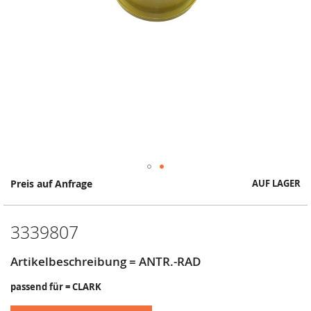
Springe
Preis auf Anfrage
AUF LAGER
zum
Anfang
der
3339807
Bildergalerie
Artikelbeschreibung = ANTR.-RAD
passend für = CLARK