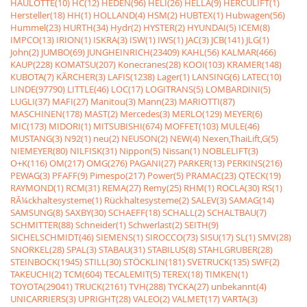
HAULOTTE(10)
HC(12)
HEDEN(96)
HELI(26)
HELLA(9)
HERCULIFT(1)
Hersteller(18)
HH(1)
HOLLAND(4)
HSM(2)
HUBTEX(1)
Hubwagen(56)
Hummel(23)
HURTH(34)
Hydr(2)
HYSTER(2)
HYUNDAI(5)
ICEM(8)
IMPCO(13)
IRION(1)
ISKRA(3)
ISW(1)
IWS(1)
JAC(3)
JCB(141)
JLG(1)
John(2)
JUMBO(69)
JUNGHEINRICH(23409)
KAHL(56)
KALMAR(466)
KAUP(228)
KOMATSU(207)
Konecranes(28)
KOOI(103)
KRAMER(148)
KUBOTA(7)
KÃRCHER(3)
LAFIS(1238)
Lager(1)
LANSING(6)
LATEC(10)
LINDE(97790)
LITTLE(46)
LOC(17)
LOGITRANS(5)
LOMBARDINI(5)
LUGLI(37)
MAFI(27)
Manitou(3)
Mann(23)
MARIOTTI(87)
MASCHINEN(178)
MAST(2)
Mercedes(3)
MERLO(129)
MEYER(6)
MIC(173)
MIDORI(1)
MITSUBISHI(674)
MOFFET(103)
MULE(46)
MUSTANG(3)
N92(1)
neu(2)
NEUSON(2)
NEW(4)
Nexen,ThaiLift,G(5)
NIEMEYER(80)
NILFISK(31)
Nippon(5)
Nissan(1)
NOBLELIFT(3)
O+K(116)
OM(217)
OMG(276)
PAGANI(27)
PARKER(13)
PERKINS(216)
PEWAG(3)
PFAFF(9)
Pimespo(217)
Power(5)
PRAMAC(23)
QTECK(19)
RAYMOND(1)
RCM(31)
REMA(27)
Remy(25)
RHM(1)
ROCLA(30)
RS(1)
RÃ¼ckhaltesysteme(1)
Rückhaltesysteme(2)
SALEV(3)
SAMAG(14)
SAMSUNG(8)
SAXBY(30)
SCHAEFF(18)
SCHALL(2)
SCHALTBAU(7)
SCHMITTER(88)
Schneider(1)
Schwerlast(2)
SEITH(9)
SICHELSCHMIDT(46)
SIEMENS(1)
SIROCCO(73)
SISU(17)
SL(1)
SMV(28)
SNORKEL(28)
SPAL(3)
STABAU(31)
STABILUS(8)
STAHLGRUBER(28)
STEINBOCK(1945)
STILL(30)
STÖCKLIN(181)
SVETRUCK(135)
SWF(2)
TAKEUCHI(2)
TCM(604)
TECALEMIT(5)
TEREX(18)
TIMKEN(1)
TOYOTA(29041)
TRUCK(2161)
TVH(288)
TYCKA(27)
unbekannt(4)
UNICARRIERS(3)
UPRIGHT(28)
VALEO(2)
VALMET(17)
VARTA(3)