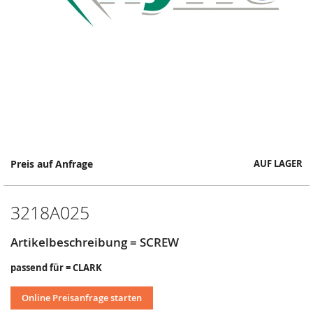
Springe
Preis auf Anfrage
AUF LAGER
zum
Anfang
der
3218A025
Bildergalerie
Artikelbeschreibung = SCREW
passend für = CLARK
Online Preisanfrage starten