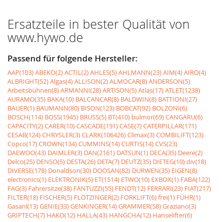
Ersatzteile in bester Qualität von
www.hywo.de
Passend für folgende Hersteller:
AAP(103)
ABEKO(2)
ACTIL(2)
AHLES(5)
AHLMANN(23)
AIM(4)
AIRO(4)
ALBRIGHT(52)
Algas(4)
ALLISON(2)
ALMOCAR(8)
ANDERSON(5)
Arbeitsbühnen(8)
ARMANNI(28)
ARTISON(5)
Atlas(17)
ATLET(1238)
AURAMO(35)
BAKA(10)
BALCANCAR(8)
BALDWIN(8)
BATTIONI(27)
BAUER(1)
BAUMANN(80)
BISON(123)
BOBCAT(92)
BOLZONI(6)
BOSCH(114)
BOSS(1945)
BRUSS(5)
BT(410)
bulmor(69)
CANGARU(6)
CAPACITY(2)
CARER(10)
CASCADE(191)
CASE(7)
CATERPILLAR(171)
CESAB(124)
CHRYSLER(3)
CLARK(106426)
Climax(3)
COMBILIFT(123)
Copco(17)
CROWN(134)
CUMMINS(14)
CURTIS(14)
CVS(23)
DAEWOO(43)
DAIMLER(3)
DAN(2161)
DATSUN(1)
DECA(35)
Deere(2)
Delco(25)
DENSO(5)
DESTA(26)
DETA(7)
DEUTZ(35)
DIETEG(10)
div(18)
DIVERSE(178)
Donaldson(30)
DOOSAN(82)
DURWEN(35)
EIGEN(8)
electronics(1)
ELEKTRONIK(5)
ET(1514)
ETWO(10)
EXBOX(1)
FABA(122)
FAG(3)
Fahrersitze(38)
FANTUZZI(55)
FENDT(12)
FERRARI(23)
FIAT(217)
FILTER(18)
FISCHER(5)
FLÖTZINGER(2)
FORKLIFT(6)
frei(1)
FÜHR(1)
Gasanl(13)
GENIE(33)
GENKINGER(14)
GRAMMER(58)
Graziano(3)
GRIPTECH(7)
HAKO(12)
HALLA(43)
HANGCHA(12)
Hanselifter(6)