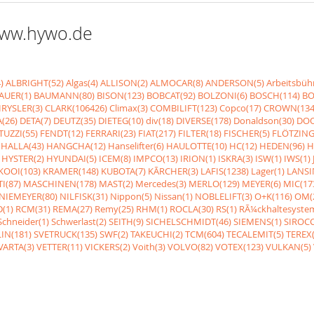
 www.hywo.de
)
ALBRIGHT(52)
Algas(4)
ALLISON(2)
ALMOCAR(8)
ANDERSON(5)
Arbeitsbüh
AUER(1)
BAUMANN(80)
BISON(123)
BOBCAT(92)
BOLZONI(6)
BOSCH(114)
BO
RYSLER(3)
CLARK(106426)
Climax(3)
COMBILIFT(123)
Copco(17)
CROWN(134
(26)
DETA(7)
DEUTZ(35)
DIETEG(10)
div(18)
DIVERSE(178)
Donaldson(30)
DOO
UZZI(55)
FENDT(12)
FERRARI(23)
FIAT(217)
FILTER(18)
FISCHER(5)
FLÖTZING
HALLA(43)
HANGCHA(12)
Hanselifter(6)
HAULOTTE(10)
HC(12)
HEDEN(96)
H
HYSTER(2)
HYUNDAI(5)
ICEM(8)
IMPCO(13)
IRION(1)
ISKRA(3)
ISW(1)
IWS(1)
KOOI(103)
KRAMER(148)
KUBOTA(7)
KÃRCHER(3)
LAFIS(1238)
Lager(1)
LANSI
I(87)
MASCHINEN(178)
MAST(2)
Mercedes(3)
MERLO(129)
MEYER(6)
MIC(17
NIEMEYER(80)
NILFISK(31)
Nippon(5)
Nissan(1)
NOBLELIFT(3)
O+K(116)
OM(
(1)
RCM(31)
REMA(27)
Remy(25)
RHM(1)
ROCLA(30)
RS(1)
RÃ¼ckhaltesyste
Schneider(1)
Schwerlast(2)
SEITH(9)
SICHELSCHMIDT(46)
SIEMENS(1)
SIROCC
IN(181)
SVETRUCK(135)
SWF(2)
TAKEUCHI(2)
TCM(604)
TECALEMIT(5)
TEREX(
VARTA(3)
VETTER(11)
VICKERS(2)
Voith(3)
VOLVO(82)
VOTEX(123)
VULKAN(5)