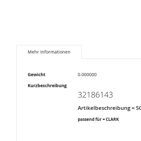
Springe
zum
Anfang
Mehr Informationen
der
Bildergalerie
Mehr
Gewicht
0.000000
Informationen
Kurzbeschreibung
32186143
Artikelbeschreibung = 
passend für = CLARK