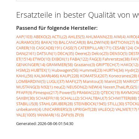
Ersatzteile in bester Qualität von
Passend für folgende Hersteller:
AAP(103)
ABEKO(2)
ACTIL(2)
AHLES(5)
AHLMANN(23)
AIM(4)
AIRO(4
AURAMO(35)
BAKA(10)
BALCANCAR(8)
BALDWIN(8)
BATTIONI(27)
B
CARER(10)
CASCADE(191)
CASE(7)
CATERPILLAR(171)
CESAB(124)
CH
DAN(2161)
DATSUN(1)
DECA(35)
Deere(2)
Delco(25)
DENSO(5)
DESTA
ET(1514)
ETWO(10)
EXBOX(1)
FABA(122)
FAG(3)
Fahrersitze(38)
FANT
GENKINGER(14)
GRAMMER(58)
Graziano(3)
GRIPTECH(7)
HAKO(12)
HSM(2)
HUBTEX(1)
Hubwagen(56)
Hummel(23)
HURTH(34)
Hydr(2)
KAHL(56)
KALMAR(466)
KAUP(228)
KOMATSU(207)
Konecranes(28)
LOMBARDINI(5)
LUGLI(37)
MAFI(27)
Manitou(3)
Mann(23)
MARIOTT
MUSTANG(3)
N92(1)
neu(2)
NEUSON(2)
NEW(4)
Nexen,ThaiLift,G(5)
PFAFF(9)
Pimespo(217)
Power(5)
PRAMAC(23)
QTECK(19)
RAYMOND
SAXBY(30)
SCHAEFF(18)
SCHALL(2)
SCHALTBAU(7)
SCHMITTER(88)
STABILUS(8)
STAHLGRUBER(28)
STEINBOCK(1945)
STILL(30)
STÖCKL
unbekannt(4)
UNICARRIERS(3)
UPRIGHT(28)
VALEO(2)
VALMET(17)
YALE(1005)
YANMAR(16)
ZAPI(9)
ZF(9)
Generated: 2026-08-06 01:54:30