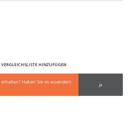
 VERGLEICHSLISTE HINZUFÜGEN
 erhalten? Haben Sie es woanders
Ja