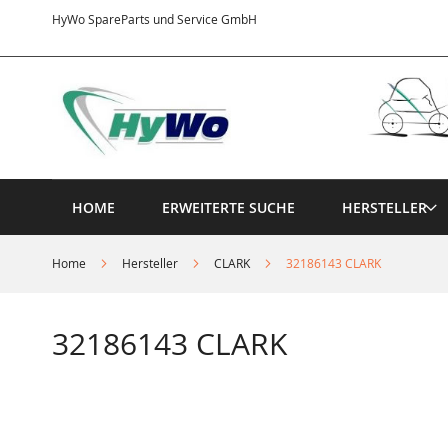
Direkt
HyWo SpareParts und Service GmbH
zum
Inhalt
HOME
ERWEITERTE SUCHE
HERSTELLER
Home
Hersteller
CLARK
32186143 CLARK
32186143 CLARK
Springe
zum
Ende