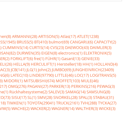
nen(8)
ARMANNI(28)
ARTISON(5)
Atlas(17)
ATLET(1238)
SS(1945)
BRUSS(5)
BT(410)
bulmor(69)
CANGARU(6)
CAPACITY(2)
)
CUMMINS(14)
CURTIS(14)
CVS(23)
DAEWOO(43)
DAIMLER(3)
SAN(82)
DURWEN(35)
EIGEN(8)
electronics(1)
ELEKTRONIK(5)
ER(2)
FORKLIFT(6)
frei(1)
FÜHR(1)
Gasanl(13)
GENIE(33)
ELI(26)
HELLA(9)
HERCULIFT(1)
Hersteller(18)
HH(1)
HOLLAND(4)
JAC(3)
JCB(141)
JLG(1)
John(2)
JUMBO(69)
JUNGHEINRICH(23409)
NG(6)
LATEC(10)
LINDE(97790)
LITTLE(46)
LOC(17)
LOGITRANS(5)
3)
MIDORI(1)
MITSUBISHI(674)
MOFFET(103)
MULE(46)
217)
OMG(276)
PAGANI(27)
PARKER(13)
PERKINS(216)
PEWAG(3)
me(1)
Rückhaltesysteme(2)
SALEV(3)
SAMAG(14)
SAMSUNG(8)
O(73)
SISU(17)
SL(1)
SMV(28)
SNORKEL(28)
SPAL(3)
STABAU(31)
18)
TIMKEN(1)
TOYOTA(29041)
TRUCK(2161)
TVH(288)
TYCKA(27)
VW(5)
WACHE(2)
WACKER(2)
WAGNER(14)
WALTHER(3)
WICKE(3)