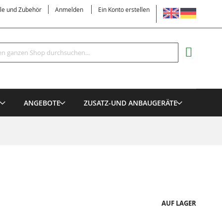
SPRACHE
ile und Zubehör
Anmelden
Ein Konto erstellen
Suche
MEIN EI
E
ANGEBOTE
ZUSATZ-UND ANBAUGERÄTE
AUF LAGER