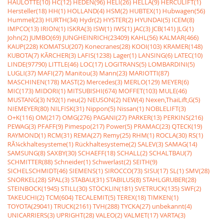
HAULOTTE(10)
HC(12)
HEDEN(96)
HELI(26)
HELLA(9)
HERCULIFT(1)
Hersteller(18)
HH(1)
HOLLAND(4)
HSM(2)
HUBTEX(1)
Hubwagen(56)
Hummel(23)
HURTH(34)
Hydr(2)
HYSTER(2)
HYUNDAI(5)
ICEM(8)
IMPCO(13)
IRION(1)
ISKRA(3)
ISW(1)
IWS(1)
JAC(3)
JCB(141)
JLG(1)
John(2)
JUMBO(69)
JUNGHEINRICH(23409)
KAHL(56)
KALMAR(466)
KAUP(228)
KOMATSU(207)
Konecranes(28)
KOOI(103)
KRAMER(148)
KUBOTA(7)
KÃRCHER(3)
LAFIS(1238)
Lager(1)
LANSING(6)
LATEC(10)
LINDE(97790)
LITTLE(46)
LOC(17)
LOGITRANS(5)
LOMBARDINI(5)
LUGLI(37)
MAFI(27)
Manitou(3)
Mann(23)
MARIOTTI(87)
MASCHINEN(178)
MAST(2)
Mercedes(3)
MERLO(129)
MEYER(6)
MIC(173)
MIDORI(1)
MITSUBISHI(674)
MOFFET(103)
MULE(46)
MUSTANG(3)
N92(1)
neu(2)
NEUSON(2)
NEW(4)
Nexen,ThaiLift,G(5)
NIEMEYER(80)
NILFISK(31)
Nippon(5)
Nissan(1)
NOBLELIFT(3)
O+K(116)
OM(217)
OMG(276)
PAGANI(27)
PARKER(13)
PERKINS(216)
PEWAG(3)
PFAFF(9)
Pimespo(217)
Power(5)
PRAMAC(23)
QTECK(19)
RAYMOND(1)
RCM(31)
REMA(27)
Remy(25)
RHM(1)
ROCLA(30)
RS(1)
RÃ¼ckhaltesysteme(1)
Rückhaltesysteme(2)
SALEV(3)
SAMAG(14)
SAMSUNG(8)
SAXBY(30)
SCHAEFF(18)
SCHALL(2)
SCHALTBAU(7)
SCHMITTER(88)
Schneider(1)
Schwerlast(2)
SEITH(9)
SICHELSCHMIDT(46)
SIEMENS(1)
SIROCCO(73)
SISU(17)
SL(1)
SMV(28)
SNORKEL(28)
SPAL(3)
STABAU(31)
STABILUS(8)
STAHLGRUBER(28)
STEINBOCK(1945)
STILL(30)
STÖCKLIN(181)
SVETRUCK(135)
SWF(2)
TAKEUCHI(2)
TCM(604)
TECALEMIT(5)
TEREX(18)
TIMKEN(1)
TOYOTA(29041)
TRUCK(2161)
TVH(288)
TYCKA(27)
unbekannt(4)
UNICARRIERS(3)
UPRIGHT(28)
VALEO(2)
VALMET(17)
VARTA(3)