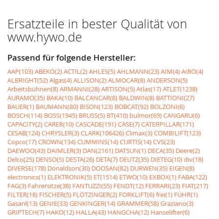
Ersatzteile in bester Qualität von
www.hywo.de
Passend für folgende Hersteller:
AAP(103)
ABEKO(2)
ACTIL(2)
AHLES(5)
AHLMANN(23)
AIM(4)
AIRO(4)
ALBRIGHT(52)
Algas(4)
ALLISON(2)
ALMOCAR(8)
ANDERSON(5)
Arbeitsbühnen(8)
ARMANNI(28)
ARTISON(5)
Atlas(17)
ATLET(1238)
AURAMO(35)
BAKA(10)
BALCANCAR(8)
BALDWIN(8)
BATTIONI(27)
BAUER(1)
BAUMANN(80)
BISON(123)
BOBCAT(92)
BOLZONI(6)
BOSCH(114)
BOSS(1945)
BRUSS(5)
BT(410)
bulmor(69)
CANGARU(6)
CAPACITY(2)
CARER(10)
CASCADE(191)
CASE(7)
CATERPILLAR(171)
CESAB(124)
CHRYSLER(3)
CLARK(106426)
Climax(3)
COMBILIFT(123)
Copco(17)
CROWN(134)
CUMMINS(14)
CURTIS(14)
CVS(23)
DAEWOO(43)
DAIMLER(3)
DAN(2161)
DATSUN(1)
DECA(35)
Deere(2)
Delco(25)
DENSO(5)
DESTA(26)
DETA(7)
DEUTZ(35)
DIETEG(10)
div(18)
DIVERSE(178)
Donaldson(30)
DOOSAN(82)
DURWEN(35)
EIGEN(8)
electronics(1)
ELEKTRONIK(5)
ET(1514)
ETWO(10)
EXBOX(1)
FABA(122)
FAG(3)
Fahrersitze(38)
FANTUZZI(55)
FENDT(12)
FERRARI(23)
FIAT(217)
FILTER(18)
FISCHER(5)
FLÖTZINGER(2)
FORKLIFT(6)
frei(1)
FÜHR(1)
Gasanl(13)
GENIE(33)
GENKINGER(14)
GRAMMER(58)
Graziano(3)
GRIPTECH(7)
HAKO(12)
HALLA(43)
HANGCHA(12)
Hanselifter(6)