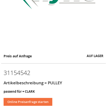
Springe
Preis auf Anfrage
AUF LAGER
zum
Anfang
der
31154542
Bildergalerie
Artikelbeschreibung = PULLEY
passend für = CLARK
Online Preisanfrage starten