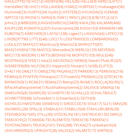
HAULOTTE(10)
HC(12)
HEDEN(96)
HELI(26)
HELLA(9)
HERCULIFT(1)
Hersteller(18)
HH(1)
HOLLAND(4)
HSM(2)
HUBTEX(1)
Hubwagen(56)
Hummel(23)
HURTH(34)
Hydr(2)
HYSTER(2)
HYUNDAI(5)
ICEM(8)
IMPCO(13)
IRION(1)
ISKRA(3)
ISW(1)
IWS(1)
JAC(3)
JCB(141)
JLG(1)
John(2)
JUMBO(69)
JUNGHEINRICH(23409)
KAHL(56)
KALMAR(466)
KAUP(228)
KOMATSU(207)
Konecranes(28)
KOOI(103)
KRAMER(148)
KUBOTA(7)
KÃRCHER(3)
LAFIS(1238)
Lager(1)
LANSING(6)
LATEC(10)
LINDE(97790)
LITTLE(46)
LOC(17)
LOGITRANS(5)
LOMBARDINI(5)
LUGLI(37)
MAFI(27)
Manitou(3)
Mann(23)
MARIOTTI(87)
MASCHINEN(178)
MAST(2)
Mercedes(3)
MERLO(129)
MEYER(6)
MIC(173)
MIDORI(1)
MITSUBISHI(674)
MOFFET(103)
MULE(46)
MUSTANG(3)
N92(1)
neu(2)
NEUSON(2)
NEW(4)
Nexen,ThaiLift,G(5)
NIEMEYER(80)
NILFISK(31)
Nippon(5)
Nissan(1)
NOBLELIFT(3)
O+K(116)
OM(217)
OMG(276)
PAGANI(27)
PARKER(13)
PERKINS(216)
PEWAG(3)
PFAFF(9)
Pimespo(217)
Power(5)
PRAMAC(23)
QTECK(19)
RAYMOND(1)
RCM(31)
REMA(27)
Remy(25)
RHM(1)
ROCLA(30)
RS(1)
RÃ¼ckhaltesysteme(1)
Rückhaltesysteme(2)
SALEV(3)
SAMAG(14)
SAMSUNG(8)
SAXBY(30)
SCHAEFF(18)
SCHALL(2)
SCHALTBAU(7)
SCHMITTER(88)
Schneider(1)
Schwerlast(2)
SEITH(9)
SICHELSCHMIDT(46)
SIEMENS(1)
SIROCCO(73)
SISU(17)
SL(1)
SMV(28)
SNORKEL(28)
SPAL(3)
STABAU(31)
STABILUS(8)
STAHLGRUBER(28)
STEINBOCK(1945)
STILL(30)
STÖCKLIN(181)
SVETRUCK(135)
SWF(2)
TAKEUCHI(2)
TCM(604)
TECALEMIT(5)
TEREX(18)
TIMKEN(1)
TOYOTA(29041)
TRUCK(2161)
TVH(288)
TYCKA(27)
unbekannt(4)
UNICARRIERS(3)
UPRIGHT(28)
VALEO(2)
VALMET(17)
VARTA(3)