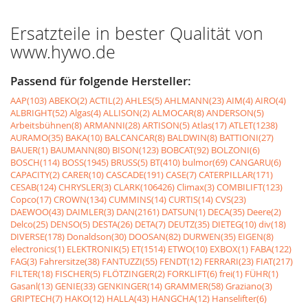
Ersatzteile in bester Qualität von
www.hywo.de
Passend für folgende Hersteller:
AAP(103)
ABEKO(2)
ACTIL(2)
AHLES(5)
AHLMANN(23)
AIM(4)
AIRO(4)
ALBRIGHT(52)
Algas(4)
ALLISON(2)
ALMOCAR(8)
ANDERSON(5)
Arbeitsbühnen(8)
ARMANNI(28)
ARTISON(5)
Atlas(17)
ATLET(1238)
AURAMO(35)
BAKA(10)
BALCANCAR(8)
BALDWIN(8)
BATTIONI(27)
BAUER(1)
BAUMANN(80)
BISON(123)
BOBCAT(92)
BOLZONI(6)
BOSCH(114)
BOSS(1945)
BRUSS(5)
BT(410)
bulmor(69)
CANGARU(6)
CAPACITY(2)
CARER(10)
CASCADE(191)
CASE(7)
CATERPILLAR(171)
CESAB(124)
CHRYSLER(3)
CLARK(106426)
Climax(3)
COMBILIFT(123)
Copco(17)
CROWN(134)
CUMMINS(14)
CURTIS(14)
CVS(23)
DAEWOO(43)
DAIMLER(3)
DAN(2161)
DATSUN(1)
DECA(35)
Deere(2)
Delco(25)
DENSO(5)
DESTA(26)
DETA(7)
DEUTZ(35)
DIETEG(10)
div(18)
DIVERSE(178)
Donaldson(30)
DOOSAN(82)
DURWEN(35)
EIGEN(8)
electronics(1)
ELEKTRONIK(5)
ET(1514)
ETWO(10)
EXBOX(1)
FABA(122)
FAG(3)
Fahrersitze(38)
FANTUZZI(55)
FENDT(12)
FERRARI(23)
FIAT(217)
FILTER(18)
FISCHER(5)
FLÖTZINGER(2)
FORKLIFT(6)
frei(1)
FÜHR(1)
Gasanl(13)
GENIE(33)
GENKINGER(14)
GRAMMER(58)
Graziano(3)
GRIPTECH(7)
HAKO(12)
HALLA(43)
HANGCHA(12)
Hanselifter(6)