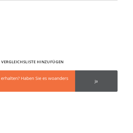
 VERGLEICHSLISTE HINZUFÜGEN
 erhalten? Haben Sie es woanders
Ja