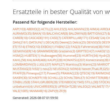
Ersatzteile in bester Qualität von
Passend für folgende Hersteller:
AAP(103)
ABEKO(2)
ACTIL(2)
AHLES(5)
AHLMANN(23)
AIM(4)
AIRO(4
AURAMO(35)
BAKA(10)
BALCANCAR(8)
BALDWIN(8)
BATTIONI(27)
B
CARER(10)
CASCADE(191)
CASE(7)
CATERPILLAR(171)
CESAB(124)
CH
DAN(2161)
DATSUN(1)
DECA(35)
Deere(2)
Delco(25)
DENSO(5)
DESTA
ET(1514)
ETWO(10)
EXBOX(1)
FABA(122)
FAG(3)
Fahrersitze(38)
FANT
GENKINGER(14)
GRAMMER(58)
Graziano(3)
GRIPTECH(7)
HAKO(12)
HSM(2)
HUBTEX(1)
Hubwagen(56)
Hummel(23)
HURTH(34)
Hydr(2)
KAHL(56)
KALMAR(466)
KAUP(228)
KOMATSU(207)
Konecranes(28)
LOMBARDINI(5)
LUGLI(37)
MAFI(27)
Manitou(3)
Mann(23)
MARIOTT
MUSTANG(3)
N92(1)
neu(2)
NEUSON(2)
NEW(4)
Nexen,ThaiLift,G(5)
PFAFF(9)
Pimespo(217)
Power(5)
PRAMAC(23)
QTECK(19)
RAYMOND
SAXBY(30)
SCHAEFF(18)
SCHALL(2)
SCHALTBAU(7)
SCHMITTER(88)
STABILUS(8)
STAHLGRUBER(28)
STEINBOCK(1945)
STILL(30)
STÖCKL
unbekannt(4)
UNICARRIERS(3)
UPRIGHT(28)
VALEO(2)
VALMET(17)
YALE(1005)
YANMAR(16)
ZAPI(9)
ZF(9)
Generated: 2026-08-07 01:59:50