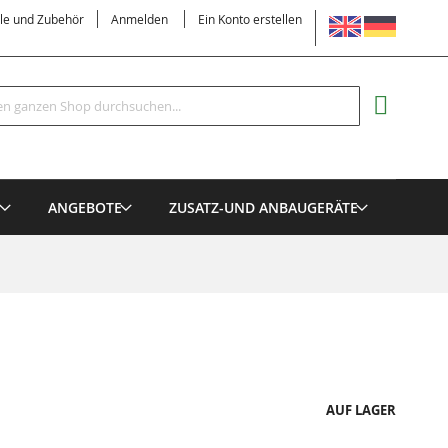
SPRACHE
ile und Zubehör
Anmelden
Ein Konto erstellen
Suche
MEIN EI
E
ANGEBOTE
ZUSATZ-UND ANBAUGERÄTE
AUF LAGER