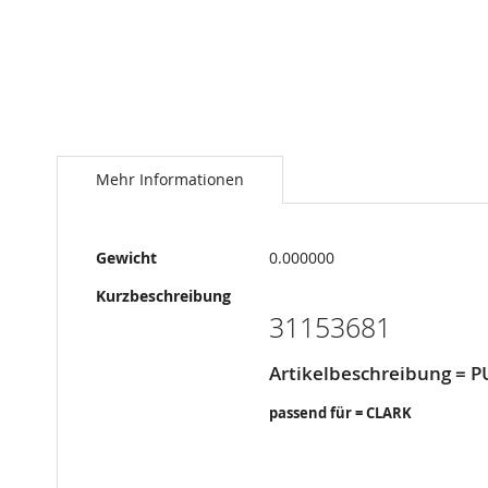
Springe
zum
Anfang
Mehr Informationen
der
Bildergalerie
Mehr
Gewicht
0.000000
Informationen
Kurzbeschreibung
31153681
Artikelbeschreibung = 
passend für = CLARK