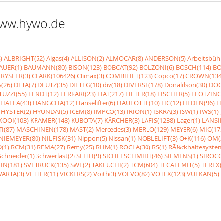
 www.hywo.de
)
ALBRIGHT(52)
Algas(4)
ALLISON(2)
ALMOCAR(8)
ANDERSON(5)
Arbeitsbüh
AUER(1)
BAUMANN(80)
BISON(123)
BOBCAT(92)
BOLZONI(6)
BOSCH(114)
BO
RYSLER(3)
CLARK(106426)
Climax(3)
COMBILIFT(123)
Copco(17)
CROWN(134
(26)
DETA(7)
DEUTZ(35)
DIETEG(10)
div(18)
DIVERSE(178)
Donaldson(30)
DOO
UZZI(55)
FENDT(12)
FERRARI(23)
FIAT(217)
FILTER(18)
FISCHER(5)
FLÖTZING
HALLA(43)
HANGCHA(12)
Hanselifter(6)
HAULOTTE(10)
HC(12)
HEDEN(96)
H
HYSTER(2)
HYUNDAI(5)
ICEM(8)
IMPCO(13)
IRION(1)
ISKRA(3)
ISW(1)
IWS(1)
KOOI(103)
KRAMER(148)
KUBOTA(7)
KÃRCHER(3)
LAFIS(1238)
Lager(1)
LANSI
I(87)
MASCHINEN(178)
MAST(2)
Mercedes(3)
MERLO(129)
MEYER(6)
MIC(17
NIEMEYER(80)
NILFISK(31)
Nippon(5)
Nissan(1)
NOBLELIFT(3)
O+K(116)
OM(
(1)
RCM(31)
REMA(27)
Remy(25)
RHM(1)
ROCLA(30)
RS(1)
RÃ¼ckhaltesyste
Schneider(1)
Schwerlast(2)
SEITH(9)
SICHELSCHMIDT(46)
SIEMENS(1)
SIROCC
IN(181)
SVETRUCK(135)
SWF(2)
TAKEUCHI(2)
TCM(604)
TECALEMIT(5)
TEREX(
VARTA(3)
VETTER(11)
VICKERS(2)
Voith(3)
VOLVO(82)
VOTEX(123)
VULKAN(5)