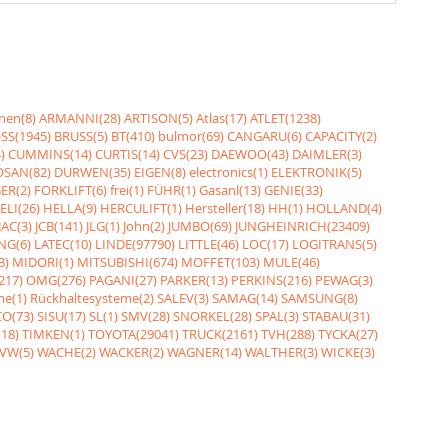
nen(8)
ARMANNI(28)
ARTISON(5)
Atlas(17)
ATLET(1238)
SS(1945)
BRUSS(5)
BT(410)
bulmor(69)
CANGARU(6)
CAPACITY(2)
)
CUMMINS(14)
CURTIS(14)
CVS(23)
DAEWOO(43)
DAIMLER(3)
SAN(82)
DURWEN(35)
EIGEN(8)
electronics(1)
ELEKTRONIK(5)
ER(2)
FORKLIFT(6)
frei(1)
FÜHR(1)
Gasanl(13)
GENIE(33)
ELI(26)
HELLA(9)
HERCULIFT(1)
Hersteller(18)
HH(1)
HOLLAND(4)
JAC(3)
JCB(141)
JLG(1)
John(2)
JUMBO(69)
JUNGHEINRICH(23409)
NG(6)
LATEC(10)
LINDE(97790)
LITTLE(46)
LOC(17)
LOGITRANS(5)
3)
MIDORI(1)
MITSUBISHI(674)
MOFFET(103)
MULE(46)
217)
OMG(276)
PAGANI(27)
PARKER(13)
PERKINS(216)
PEWAG(3)
me(1)
Rückhaltesysteme(2)
SALEV(3)
SAMAG(14)
SAMSUNG(8)
O(73)
SISU(17)
SL(1)
SMV(28)
SNORKEL(28)
SPAL(3)
STABAU(31)
18)
TIMKEN(1)
TOYOTA(29041)
TRUCK(2161)
TVH(288)
TYCKA(27)
VW(5)
WACHE(2)
WACKER(2)
WAGNER(14)
WALTHER(3)
WICKE(3)