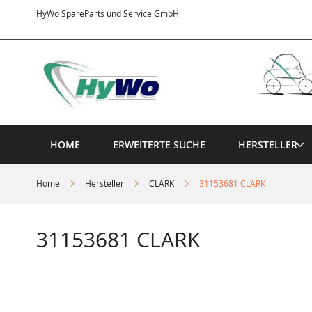
Direkt
HyWo SpareParts und Service GmbH
zum
Inhalt
HOME
ERWEITERTE SUCHE
HERSTELLER
Home
Hersteller
CLARK
31153681 CLARK
31153681 CLARK
Springe
zum
Ende