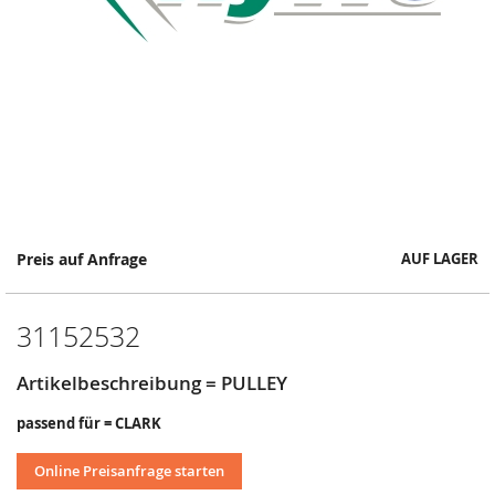
Springe
Preis auf Anfrage
AUF LAGER
zum
Anfang
der
31152532
Bildergalerie
Artikelbeschreibung = PULLEY
passend für = CLARK
Online Preisanfrage starten