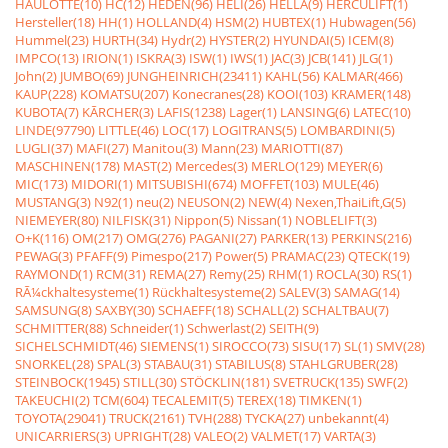
HAULOTTE(10)
HC(12)
HEDEN(96)
HELI(26)
HELLA(9)
HERCULIFT(1)
Hersteller(18)
HH(1)
HOLLAND(4)
HSM(2)
HUBTEX(1)
Hubwagen(56)
Hummel(23)
HURTH(34)
Hydr(2)
HYSTER(2)
HYUNDAI(5)
ICEM(8)
IMPCO(13)
IRION(1)
ISKRA(3)
ISW(1)
IWS(1)
JAC(3)
JCB(141)
JLG(1)
John(2)
JUMBO(69)
JUNGHEINRICH(23411)
KAHL(56)
KALMAR(466)
KAUP(228)
KOMATSU(207)
Konecranes(28)
KOOI(103)
KRAMER(148)
KUBOTA(7)
KÃRCHER(3)
LAFIS(1238)
Lager(1)
LANSING(6)
LATEC(10)
LINDE(97790)
LITTLE(46)
LOC(17)
LOGITRANS(5)
LOMBARDINI(5)
LUGLI(37)
MAFI(27)
Manitou(3)
Mann(23)
MARIOTTI(87)
MASCHINEN(178)
MAST(2)
Mercedes(3)
MERLO(129)
MEYER(6)
MIC(173)
MIDORI(1)
MITSUBISHI(674)
MOFFET(103)
MULE(46)
MUSTANG(3)
N92(1)
neu(2)
NEUSON(2)
NEW(4)
Nexen,ThaiLift,G(5)
NIEMEYER(80)
NILFISK(31)
Nippon(5)
Nissan(1)
NOBLELIFT(3)
O+K(116)
OM(217)
OMG(276)
PAGANI(27)
PARKER(13)
PERKINS(216)
PEWAG(3)
PFAFF(9)
Pimespo(217)
Power(5)
PRAMAC(23)
QTECK(19)
RAYMOND(1)
RCM(31)
REMA(27)
Remy(25)
RHM(1)
ROCLA(30)
RS(1)
RÃ¼ckhaltesysteme(1)
Rückhaltesysteme(2)
SALEV(3)
SAMAG(14)
SAMSUNG(8)
SAXBY(30)
SCHAEFF(18)
SCHALL(2)
SCHALTBAU(7)
SCHMITTER(88)
Schneider(1)
Schwerlast(2)
SEITH(9)
SICHELSCHMIDT(46)
SIEMENS(1)
SIROCCO(73)
SISU(17)
SL(1)
SMV(28)
SNORKEL(28)
SPAL(3)
STABAU(31)
STABILUS(8)
STAHLGRUBER(28)
STEINBOCK(1945)
STILL(30)
STÖCKLIN(181)
SVETRUCK(135)
SWF(2)
TAKEUCHI(2)
TCM(604)
TECALEMIT(5)
TEREX(18)
TIMKEN(1)
TOYOTA(29041)
TRUCK(2161)
TVH(288)
TYCKA(27)
unbekannt(4)
UNICARRIERS(3)
UPRIGHT(28)
VALEO(2)
VALMET(17)
VARTA(3)