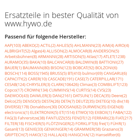
Ersatzteile in bester Qualität von
www.hywo.de
Passend für folgende Hersteller:
AAP(103)
ABEKO(2)
ACTIL(2)
AHLES(5)
AHLMANN(23)
AIM(4)
AIRO(4)
ALBRIGHT(52)
Algas(4)
ALLISON(2)
ALMOCAR(8)
ANDERSON(5)
Arbeitsbühnen(8)
ARMANNI(28)
ARTISON(5)
Atlas(17)
ATLET(1238)
AURAMO(35)
BAKA(10)
BALCANCAR(8)
BALDWIN(8)
BATTIONI(27)
BAUER(1)
BAUMANN(80)
BISON(123)
BOBCAT(92)
BOLZONI(6)
BOSCH(114)
BOSS(1945)
BRUSS(5)
BT(410)
bulmor(69)
CANGARU(6)
CAPACITY(2)
CARER(10)
CASCADE(191)
CASE(7)
CATERPILLAR(171)
CESAB(124)
CHRYSLER(3)
CLARK(106426)
Climax(3)
COMBILIFT(123)
Copco(17)
CROWN(134)
CUMMINS(14)
CURTIS(14)
CVS(23)
DAEWOO(43)
DAIMLER(3)
DAN(2161)
DATSUN(1)
DECA(35)
Deere(2)
Delco(25)
DENSO(5)
DESTA(26)
DETA(7)
DEUTZ(35)
DIETEG(10)
div(18)
DIVERSE(178)
Donaldson(30)
DOOSAN(82)
DURWEN(35)
EIGEN(8)
electronics(1)
ELEKTRONIK(5)
ET(1514)
ETWO(10)
EXBOX(1)
FABA(122)
FAG(3)
Fahrersitze(38)
FANTUZZI(55)
FENDT(12)
FERRARI(23)
FIAT(217)
FILTER(18)
FISCHER(5)
FLÖTZINGER(2)
FORKLIFT(6)
frei(1)
FÜHR(1)
Gasanl(13)
GENIE(33)
GENKINGER(14)
GRAMMER(58)
Graziano(3)
GRIPTECH(7)
HAKO(12)
HALLA(43)
HANGCHA(12)
Hanselifter(6)