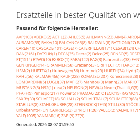
Ersatzteile in bester Qualität von
Passend für folgende Hersteller:
AAP(103)
ABEKO(2)
ACTIL(2)
AHLES(5)
AHLMANN(23)
AIM(4)
AIRO(4
AURAMO(35)
BAKA(10)
BALCANCAR(8)
BALDWIN(8)
BATTIONI(27)
B
CARER(10)
CASCADE(191)
CASE(7)
CATERPILLAR(171)
CESAB(124)
CH
DAN(2161)
DATSUN(1)
DECA(35)
Deere(2)
Delco(25)
DENSO(5)
DESTA
ET(1514)
ETWO(10)
EXBOX(1)
FABA(122)
FAG(3)
Fahrersitze(38)
FANT
GENKINGER(14)
GRAMMER(58)
Graziano(3)
GRIPTECH(7)
HAKO(12)
HSM(2)
HUBTEX(1)
Hubwagen(56)
Hummel(23)
HURTH(34)
Hydr(2)
KAHL(56)
KALMAR(466)
KAUP(228)
KOMATSU(207)
Konecranes(28)
LOMBARDINI(5)
LUGLI(37)
MAFI(27)
Manitou(3)
Mann(23)
MARIOTT
MUSTANG(3)
N92(1)
neu(2)
NEUSON(2)
NEW(4)
Nexen,ThaiLift,G(5)
PFAFF(9)
Pimespo(217)
Power(5)
PRAMAC(23)
QTECK(19)
RAYMOND
SAXBY(30)
SCHAEFF(18)
SCHALL(2)
SCHALTBAU(7)
SCHMITTER(88)
STABILUS(8)
STAHLGRUBER(28)
STEINBOCK(1945)
STILL(30)
STÖCKL
unbekannt(4)
UNICARRIERS(3)
UPRIGHT(28)
VALEO(2)
VALMET(17)
YALE(1005)
YANMAR(16)
ZAPI(9)
ZF(9)
Generated: 2026-08-07 01:59:50