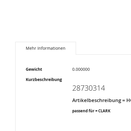
Springe
zum
Anfang
Mehr Informationen
der
Bildergalerie
Mehr
Gewicht
0.000000
Informationen
Kurzbeschreibung
28730314
Artikelbeschreibung = 
passend für = CLARK