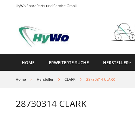
Direkt
HyWo SpareParts und Service GmbH
zum
Inhalt
HOME
ERWEITERTE SUCHE
HERSTELLER
Home
Hersteller
CLARK
28730314 CLARK
28730314 CLARK
Springe
zum
Ende