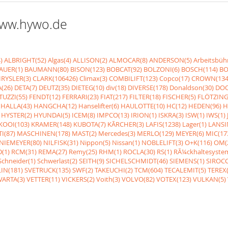
 www.hywo.de
)
ALBRIGHT(52)
Algas(4)
ALLISON(2)
ALMOCAR(8)
ANDERSON(5)
Arbeitsbüh
AUER(1)
BAUMANN(80)
BISON(123)
BOBCAT(92)
BOLZONI(6)
BOSCH(114)
BO
RYSLER(3)
CLARK(106426)
Climax(3)
COMBILIFT(123)
Copco(17)
CROWN(134
(26)
DETA(7)
DEUTZ(35)
DIETEG(10)
div(18)
DIVERSE(178)
Donaldson(30)
DOO
UZZI(55)
FENDT(12)
FERRARI(23)
FIAT(217)
FILTER(18)
FISCHER(5)
FLÖTZING
HALLA(43)
HANGCHA(12)
Hanselifter(6)
HAULOTTE(10)
HC(12)
HEDEN(96)
H
HYSTER(2)
HYUNDAI(5)
ICEM(8)
IMPCO(13)
IRION(1)
ISKRA(3)
ISW(1)
IWS(1)
KOOI(103)
KRAMER(148)
KUBOTA(7)
KÃRCHER(3)
LAFIS(1238)
Lager(1)
LANSI
I(87)
MASCHINEN(178)
MAST(2)
Mercedes(3)
MERLO(129)
MEYER(6)
MIC(17
NIEMEYER(80)
NILFISK(31)
Nippon(5)
Nissan(1)
NOBLELIFT(3)
O+K(116)
OM(
(1)
RCM(31)
REMA(27)
Remy(25)
RHM(1)
ROCLA(30)
RS(1)
RÃ¼ckhaltesyste
Schneider(1)
Schwerlast(2)
SEITH(9)
SICHELSCHMIDT(46)
SIEMENS(1)
SIROCC
IN(181)
SVETRUCK(135)
SWF(2)
TAKEUCHI(2)
TCM(604)
TECALEMIT(5)
TEREX(
VARTA(3)
VETTER(11)
VICKERS(2)
Voith(3)
VOLVO(82)
VOTEX(123)
VULKAN(5)