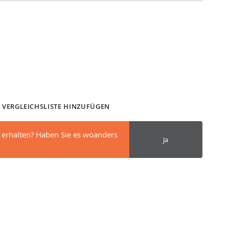
 VERGLEICHSLISTE HINZUFÜGEN
 erhalten? Haben Sie es woanders
Ja