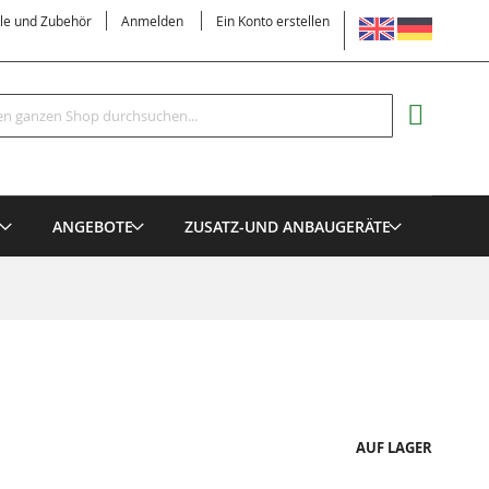
SPRACHE
ile und Zubehör
Anmelden
Ein Konto erstellen
Suche
MEIN EI
E
ANGEBOTE
ZUSATZ-UND ANBAUGERÄTE
AUF LAGER