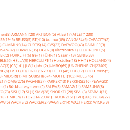
nen(8)
ARMANNI(28)
ARTISON(5)
Atlas(17)
ATLET(1238)
SS(1945)
BRUSS(5)
BT(410)
bulmor(69)
CANGARU(6)
CAPACITY(2)
)
CUMMINS(14)
CURTIS(14)
CVS(23)
DAEWOO(43)
DAIMLER(3)
SAN(82)
DURWEN(35)
EIGEN(8)
electronics(1)
ELEKTRONIK(5)
ER(2)
FORKLIFT(6)
frei(1)
FÜHR(1)
Gasanl(13)
GENIE(33)
ELI(26)
HELLA(9)
HERCULIFT(1)
Hersteller(18)
HH(1)
HOLLAND(4)
JAC(3)
JCB(141)
JLG(1)
John(2)
JUMBO(69)
JUNGHEINRICH(23409)
NG(6)
LATEC(10)
LINDE(97790)
LITTLE(46)
LOC(17)
LOGITRANS(5)
3)
MIDORI(1)
MITSUBISHI(674)
MOFFET(103)
MULE(46)
217)
OMG(276)
PAGANI(27)
PARKER(13)
PERKINS(216)
PEWAG(3)
me(1)
Rückhaltesysteme(2)
SALEV(3)
SAMAG(14)
SAMSUNG(8)
O(73)
SISU(17)
SL(1)
SMV(28)
SNORKEL(28)
SPAL(3)
STABAU(31)
18)
TIMKEN(1)
TOYOTA(29041)
TRUCK(2161)
TVH(288)
TYCKA(27)
VW(5)
WACHE(2)
WACKER(2)
WAGNER(14)
WALTHER(3)
WICKE(3)