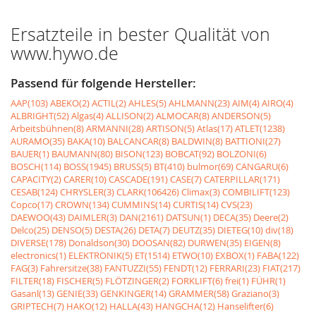
Ersatzteile in bester Qualität von
www.hywo.de
Passend für folgende Hersteller:
AAP(103)
ABEKO(2)
ACTIL(2)
AHLES(5)
AHLMANN(23)
AIM(4)
AIRO(4)
ALBRIGHT(52)
Algas(4)
ALLISON(2)
ALMOCAR(8)
ANDERSON(5)
Arbeitsbühnen(8)
ARMANNI(28)
ARTISON(5)
Atlas(17)
ATLET(1238)
AURAMO(35)
BAKA(10)
BALCANCAR(8)
BALDWIN(8)
BATTIONI(27)
BAUER(1)
BAUMANN(80)
BISON(123)
BOBCAT(92)
BOLZONI(6)
BOSCH(114)
BOSS(1945)
BRUSS(5)
BT(410)
bulmor(69)
CANGARU(6)
CAPACITY(2)
CARER(10)
CASCADE(191)
CASE(7)
CATERPILLAR(171)
CESAB(124)
CHRYSLER(3)
CLARK(106426)
Climax(3)
COMBILIFT(123)
Copco(17)
CROWN(134)
CUMMINS(14)
CURTIS(14)
CVS(23)
DAEWOO(43)
DAIMLER(3)
DAN(2161)
DATSUN(1)
DECA(35)
Deere(2)
Delco(25)
DENSO(5)
DESTA(26)
DETA(7)
DEUTZ(35)
DIETEG(10)
div(18)
DIVERSE(178)
Donaldson(30)
DOOSAN(82)
DURWEN(35)
EIGEN(8)
electronics(1)
ELEKTRONIK(5)
ET(1514)
ETWO(10)
EXBOX(1)
FABA(122)
FAG(3)
Fahrersitze(38)
FANTUZZI(55)
FENDT(12)
FERRARI(23)
FIAT(217)
FILTER(18)
FISCHER(5)
FLÖTZINGER(2)
FORKLIFT(6)
frei(1)
FÜHR(1)
Gasanl(13)
GENIE(33)
GENKINGER(14)
GRAMMER(58)
Graziano(3)
GRIPTECH(7)
HAKO(12)
HALLA(43)
HANGCHA(12)
Hanselifter(6)