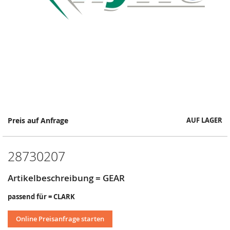
Springe
Preis auf Anfrage
AUF LAGER
zum
Anfang
der
28730207
Bildergalerie
Artikelbeschreibung = GEAR
passend für = CLARK
Online Preisanfrage starten