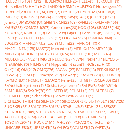
HAULOTTE(10)
HC(12)
HEDEN(96)
HELI(26)
HELLA(9)
HERCULIFT(1)
Hersteller(18)
HH(1)
HOLLAND(4)
HSM(2)
HUBTEX(1)
Hubwagen(56)
Hummel(23)
HURTH(34)
Hydr(2)
HYSTER(2)
HYUNDAI(5)
ICEM(8)
IMPCO(13)
IRION(1)
ISKRA(3)
ISW(1)
IWS(1)
JAC(3)
JCB(141)
JLG(1)
John(2)
JUMBO(69)
JUNGHEINRICH(23409)
KAHL(56)
KALMAR(466)
KAUP(228)
KOMATSU(207)
Konecranes(28)
KOOI(103)
KRAMER(148)
KUBOTA(7)
KÃRCHER(3)
LAFIS(1238)
Lager(1)
LANSING(6)
LATEC(10)
LINDE(97790)
LITTLE(46)
LOC(17)
LOGITRANS(5)
LOMBARDINI(5)
LUGLI(37)
MAFI(27)
Manitou(3)
Mann(23)
MARIOTTI(87)
MASCHINEN(178)
MAST(2)
Mercedes(3)
MERLO(129)
MEYER(6)
MIC(173)
MIDORI(1)
MITSUBISHI(674)
MOFFET(103)
MULE(46)
MUSTANG(3)
N92(1)
neu(2)
NEUSON(2)
NEW(4)
Nexen,ThaiLift,G(5)
NIEMEYER(80)
NILFISK(31)
Nippon(5)
Nissan(1)
NOBLELIFT(3)
O+K(116)
OM(217)
OMG(276)
PAGANI(27)
PARKER(13)
PERKINS(216)
PEWAG(3)
PFAFF(9)
Pimespo(217)
Power(5)
PRAMAC(23)
QTECK(19)
RAYMOND(1)
RCM(31)
REMA(27)
Remy(25)
RHM(1)
ROCLA(30)
RS(1)
RÃ¼ckhaltesysteme(1)
Rückhaltesysteme(2)
SALEV(3)
SAMAG(14)
SAMSUNG(8)
SAXBY(30)
SCHAEFF(18)
SCHALL(2)
SCHALTBAU(7)
SCHMITTER(88)
Schneider(1)
Schwerlast(2)
SEITH(9)
SICHELSCHMIDT(46)
SIEMENS(1)
SIROCCO(73)
SISU(17)
SL(1)
SMV(28)
SNORKEL(28)
SPAL(3)
STABAU(31)
STABILUS(8)
STAHLGRUBER(28)
STEINBOCK(1945)
STILL(30)
STÖCKLIN(181)
SVETRUCK(135)
SWF(2)
TAKEUCHI(2)
TCM(604)
TECALEMIT(5)
TEREX(18)
TIMKEN(1)
TOYOTA(29041)
TRUCK(2161)
TVH(288)
TYCKA(27)
unbekannt(4)
UNICARRIERS(3)
UPRIGHT(28)
VALEO(2)
VALMET(17)
VARTA(3)