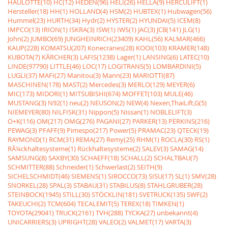
HAULOTTE(10)
HC(12)
HEDEN(96)
HELI(26)
HELLA(9)
HERCULIFT(1)
Hersteller(18)
HH(1)
HOLLAND(4)
HSM(2)
HUBTEX(1)
Hubwagen(56)
Hummel(23)
HURTH(34)
Hydr(2)
HYSTER(2)
HYUNDAI(5)
ICEM(8)
IMPCO(13)
IRION(1)
ISKRA(3)
ISW(1)
IWS(1)
JAC(3)
JCB(141)
JLG(1)
John(2)
JUMBO(69)
JUNGHEINRICH(23409)
KAHL(56)
KALMAR(466)
KAUP(228)
KOMATSU(207)
Konecranes(28)
KOOI(103)
KRAMER(148)
KUBOTA(7)
KÃRCHER(3)
LAFIS(1238)
Lager(1)
LANSING(6)
LATEC(10)
LINDE(97790)
LITTLE(46)
LOC(17)
LOGITRANS(5)
LOMBARDINI(5)
LUGLI(37)
MAFI(27)
Manitou(3)
Mann(23)
MARIOTTI(87)
MASCHINEN(178)
MAST(2)
Mercedes(3)
MERLO(129)
MEYER(6)
MIC(173)
MIDORI(1)
MITSUBISHI(674)
MOFFET(103)
MULE(46)
MUSTANG(3)
N92(1)
neu(2)
NEUSON(2)
NEW(4)
Nexen,ThaiLift,G(5)
NIEMEYER(80)
NILFISK(31)
Nippon(5)
Nissan(1)
NOBLELIFT(3)
O+K(116)
OM(217)
OMG(276)
PAGANI(27)
PARKER(13)
PERKINS(216)
PEWAG(3)
PFAFF(9)
Pimespo(217)
Power(5)
PRAMAC(23)
QTECK(19)
RAYMOND(1)
RCM(31)
REMA(27)
Remy(25)
RHM(1)
ROCLA(30)
RS(1)
RÃ¼ckhaltesysteme(1)
Rückhaltesysteme(2)
SALEV(3)
SAMAG(14)
SAMSUNG(8)
SAXBY(30)
SCHAEFF(18)
SCHALL(2)
SCHALTBAU(7)
SCHMITTER(88)
Schneider(1)
Schwerlast(2)
SEITH(9)
SICHELSCHMIDT(46)
SIEMENS(1)
SIROCCO(73)
SISU(17)
SL(1)
SMV(28)
SNORKEL(28)
SPAL(3)
STABAU(31)
STABILUS(8)
STAHLGRUBER(28)
STEINBOCK(1945)
STILL(30)
STÖCKLIN(181)
SVETRUCK(135)
SWF(2)
TAKEUCHI(2)
TCM(604)
TECALEMIT(5)
TEREX(18)
TIMKEN(1)
TOYOTA(29041)
TRUCK(2161)
TVH(288)
TYCKA(27)
unbekannt(4)
UNICARRIERS(3)
UPRIGHT(28)
VALEO(2)
VALMET(17)
VARTA(3)