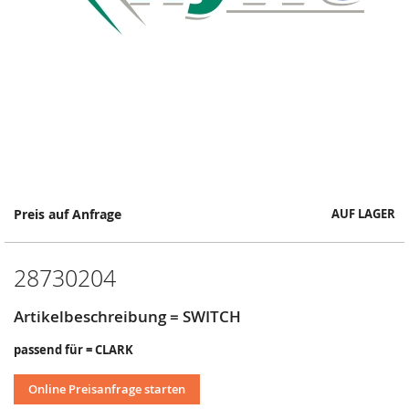
Springe
Preis auf Anfrage
AUF LAGER
zum
Anfang
der
28730204
Bildergalerie
Artikelbeschreibung = SWITCH
passend für = CLARK
Online Preisanfrage starten