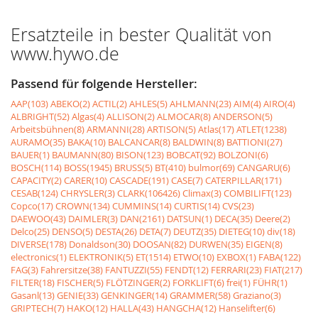
Ersatzteile in bester Qualität von
www.hywo.de
Passend für folgende Hersteller:
AAP(103)
ABEKO(2)
ACTIL(2)
AHLES(5)
AHLMANN(23)
AIM(4)
AIRO(4)
ALBRIGHT(52)
Algas(4)
ALLISON(2)
ALMOCAR(8)
ANDERSON(5)
Arbeitsbühnen(8)
ARMANNI(28)
ARTISON(5)
Atlas(17)
ATLET(1238)
AURAMO(35)
BAKA(10)
BALCANCAR(8)
BALDWIN(8)
BATTIONI(27)
BAUER(1)
BAUMANN(80)
BISON(123)
BOBCAT(92)
BOLZONI(6)
BOSCH(114)
BOSS(1945)
BRUSS(5)
BT(410)
bulmor(69)
CANGARU(6)
CAPACITY(2)
CARER(10)
CASCADE(191)
CASE(7)
CATERPILLAR(171)
CESAB(124)
CHRYSLER(3)
CLARK(106426)
Climax(3)
COMBILIFT(123)
Copco(17)
CROWN(134)
CUMMINS(14)
CURTIS(14)
CVS(23)
DAEWOO(43)
DAIMLER(3)
DAN(2161)
DATSUN(1)
DECA(35)
Deere(2)
Delco(25)
DENSO(5)
DESTA(26)
DETA(7)
DEUTZ(35)
DIETEG(10)
div(18)
DIVERSE(178)
Donaldson(30)
DOOSAN(82)
DURWEN(35)
EIGEN(8)
electronics(1)
ELEKTRONIK(5)
ET(1514)
ETWO(10)
EXBOX(1)
FABA(122)
FAG(3)
Fahrersitze(38)
FANTUZZI(55)
FENDT(12)
FERRARI(23)
FIAT(217)
FILTER(18)
FISCHER(5)
FLÖTZINGER(2)
FORKLIFT(6)
frei(1)
FÜHR(1)
Gasanl(13)
GENIE(33)
GENKINGER(14)
GRAMMER(58)
Graziano(3)
GRIPTECH(7)
HAKO(12)
HALLA(43)
HANGCHA(12)
Hanselifter(6)