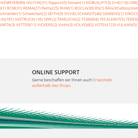
NIEMEYER(80)
NILFISK(31)
Nippon(5)
Nissan(1)
NOBLELIFT(3)
O+K(116)
OM(
(1)
RCM(31)
REMA(27)
Remy(25)
RHM(1)
ROCLA(30)
RS(1)
RÃ¼ckhaltesyste
Schneider(1)
Schwerlast(2)
SEITH(9)
SICHELSCHMIDT(46)
SIEMENS(1)
SIROCC
IN(181)
SVETRUCK(135)
SWF(2)
TAKEUCHI(2)
TCM(604)
TECALEMIT(5)
TEREX(
VARTA(3)
VETTER(11)
VICKERS(2)
Voith(3)
VOLVO(82)
VOTEX(123)
VULKAN(5)
ONLINE SUPPORT
Gerne beschaffen wir Ihnen auch
Ersatzteile
außerhalb des Shops