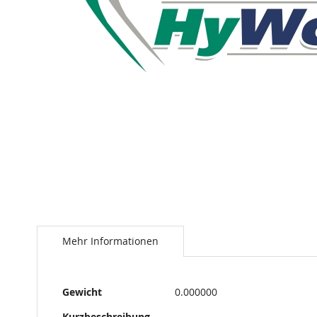
der
Bildergalerie
Springe
zum
Anfang
der
Bildergalerie
Mehr Informationen
Mehr
Gewicht
0.000000
Informationen
Kurzbeschreibung