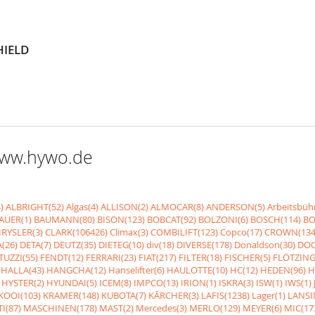
HIELD
 www.hywo.de
)
ALBRIGHT(52)
Algas(4)
ALLISON(2)
ALMOCAR(8)
ANDERSON(5)
Arbeitsbüh
AUER(1)
BAUMANN(80)
BISON(123)
BOBCAT(92)
BOLZONI(6)
BOSCH(114)
BO
RYSLER(3)
CLARK(106426)
Climax(3)
COMBILIFT(123)
Copco(17)
CROWN(134
(26)
DETA(7)
DEUTZ(35)
DIETEG(10)
div(18)
DIVERSE(178)
Donaldson(30)
DOO
UZZI(55)
FENDT(12)
FERRARI(23)
FIAT(217)
FILTER(18)
FISCHER(5)
FLÖTZING
HALLA(43)
HANGCHA(12)
Hanselifter(6)
HAULOTTE(10)
HC(12)
HEDEN(96)
H
HYSTER(2)
HYUNDAI(5)
ICEM(8)
IMPCO(13)
IRION(1)
ISKRA(3)
ISW(1)
IWS(1)
KOOI(103)
KRAMER(148)
KUBOTA(7)
KÃRCHER(3)
LAFIS(1238)
Lager(1)
LANSI
I(87)
MASCHINEN(178)
MAST(2)
Mercedes(3)
MERLO(129)
MEYER(6)
MIC(17