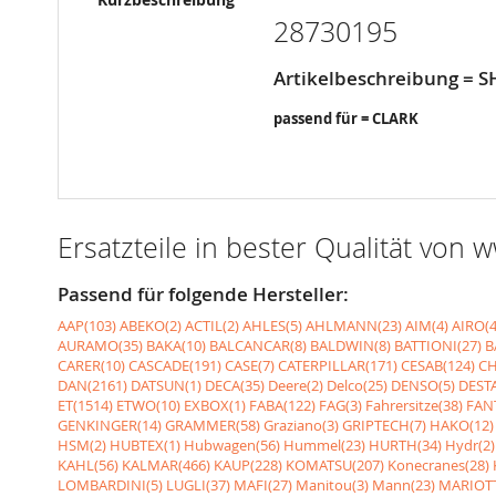
28730195
Artikelbeschreibung = S
passend für = CLARK
Ersatzteile in bester Qualität von
Passend für folgende Hersteller:
AAP(103)
ABEKO(2)
ACTIL(2)
AHLES(5)
AHLMANN(23)
AIM(4)
AIRO(4
AURAMO(35)
BAKA(10)
BALCANCAR(8)
BALDWIN(8)
BATTIONI(27)
B
CARER(10)
CASCADE(191)
CASE(7)
CATERPILLAR(171)
CESAB(124)
CH
DAN(2161)
DATSUN(1)
DECA(35)
Deere(2)
Delco(25)
DENSO(5)
DESTA
ET(1514)
ETWO(10)
EXBOX(1)
FABA(122)
FAG(3)
Fahrersitze(38)
FANT
GENKINGER(14)
GRAMMER(58)
Graziano(3)
GRIPTECH(7)
HAKO(12)
HSM(2)
HUBTEX(1)
Hubwagen(56)
Hummel(23)
HURTH(34)
Hydr(2)
KAHL(56)
KALMAR(466)
KAUP(228)
KOMATSU(207)
Konecranes(28)
LOMBARDINI(5)
LUGLI(37)
MAFI(27)
Manitou(3)
Mann(23)
MARIOTT