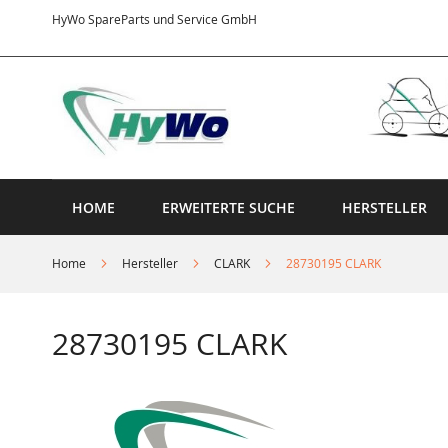
Direkt
HyWo SpareParts und Service GmbH
zum
Inhalt
HOME
ERWEITERTE SUCHE
HERSTELLER
Home
Hersteller
CLARK
28730195 CLARK
28730195 CLARK
Springe
zum
Ende