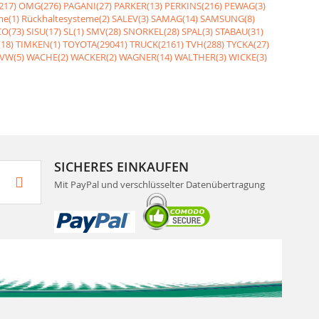
217)
OMG(276)
PAGANI(27)
PARKER(13)
PERKINS(216)
PEWAG(3)
me(1)
Rückhaltesysteme(2)
SALEV(3)
SAMAG(14)
SAMSUNG(8)
O(73)
SISU(17)
SL(1)
SMV(28)
SNORKEL(28)
SPAL(3)
STABAU(31)
18)
TIMKEN(1)
TOYOTA(29041)
TRUCK(2161)
TVH(288)
TYCKA(27)
VW(5)
WACHE(2)
WACKER(2)
WAGNER(14)
WALTHER(3)
WICKE(3)
SICHERES EINKAUFEN
Mit PayPal und verschlüsselter Datenübertragung