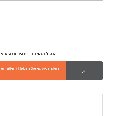
 VERGLEICHSLISTE HINZUFÜGEN
 erhalten? Haben Sie es woanders
Ja