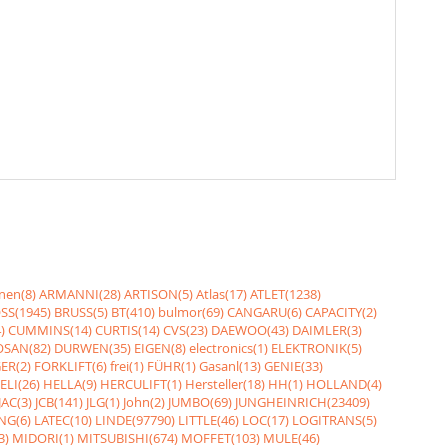
nen(8)
ARMANNI(28)
ARTISON(5)
Atlas(17)
ATLET(1238)
SS(1945)
BRUSS(5)
BT(410)
bulmor(69)
CANGARU(6)
CAPACITY(2)
)
CUMMINS(14)
CURTIS(14)
CVS(23)
DAEWOO(43)
DAIMLER(3)
SAN(82)
DURWEN(35)
EIGEN(8)
electronics(1)
ELEKTRONIK(5)
ER(2)
FORKLIFT(6)
frei(1)
FÜHR(1)
Gasanl(13)
GENIE(33)
ELI(26)
HELLA(9)
HERCULIFT(1)
Hersteller(18)
HH(1)
HOLLAND(4)
JAC(3)
JCB(141)
JLG(1)
John(2)
JUMBO(69)
JUNGHEINRICH(23409)
NG(6)
LATEC(10)
LINDE(97790)
LITTLE(46)
LOC(17)
LOGITRANS(5)
3)
MIDORI(1)
MITSUBISHI(674)
MOFFET(103)
MULE(46)