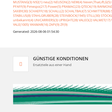
MUSTANG(3)
N92(1)
neu(2)
NEUSON(2)
NEW(4)
Nexen,ThaiLift,G(5)
PFAFF(9)
Pimespo(217)
Power(5)
PRAMAC(23)
QTECK(19)
RAYMOND
SAXBY(30)
SCHAEFF(18)
SCHALL(2)
SCHALTBAU(7)
SCHMITTER(88)
STABILUS(8)
STAHLGRUBER(28)
STEINBOCK(1945)
STILL(30)
STÖCKL
unbekannt(4)
UNICARRIERS(3)
UPRIGHT(28)
VALEO(2)
VALMET(17)
YALE(1005)
YANMAR(16)
ZAPI(9)
ZF(9)
Generated: 2026-08-06 01:54:30
GÜNSTIGE KONDITIONEN
Ersatzteile aus einer Hand