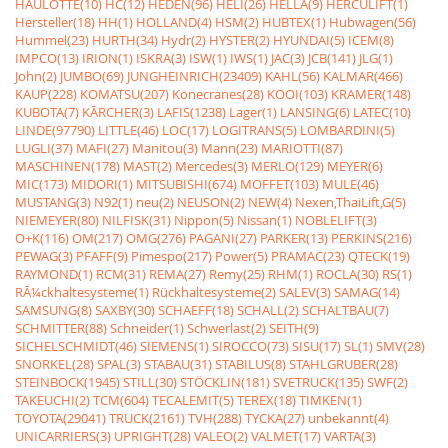
HAULOTTE(10)
HC(12)
HEDEN(96)
HELI(26)
HELLA(9)
HERCULIFT(1)
Hersteller(18)
HH(1)
HOLLAND(4)
HSM(2)
HUBTEX(1)
Hubwagen(56)
Hummel(23)
HURTH(34)
Hydr(2)
HYSTER(2)
HYUNDAI(5)
ICEM(8)
IMPCO(13)
IRION(1)
ISKRA(3)
ISW(1)
IWS(1)
JAC(3)
JCB(141)
JLG(1)
John(2)
JUMBO(69)
JUNGHEINRICH(23409)
KAHL(56)
KALMAR(466)
KAUP(228)
KOMATSU(207)
Konecranes(28)
KOOI(103)
KRAMER(148)
KUBOTA(7)
KÃRCHER(3)
LAFIS(1238)
Lager(1)
LANSING(6)
LATEC(10)
LINDE(97790)
LITTLE(46)
LOC(17)
LOGITRANS(5)
LOMBARDINI(5)
LUGLI(37)
MAFI(27)
Manitou(3)
Mann(23)
MARIOTTI(87)
MASCHINEN(178)
MAST(2)
Mercedes(3)
MERLO(129)
MEYER(6)
MIC(173)
MIDORI(1)
MITSUBISHI(674)
MOFFET(103)
MULE(46)
MUSTANG(3)
N92(1)
neu(2)
NEUSON(2)
NEW(4)
Nexen,ThaiLift,G(5)
NIEMEYER(80)
NILFISK(31)
Nippon(5)
Nissan(1)
NOBLELIFT(3)
O+K(116)
OM(217)
OMG(276)
PAGANI(27)
PARKER(13)
PERKINS(216)
PEWAG(3)
PFAFF(9)
Pimespo(217)
Power(5)
PRAMAC(23)
QTECK(19)
RAYMOND(1)
RCM(31)
REMA(27)
Remy(25)
RHM(1)
ROCLA(30)
RS(1)
RÃ¼ckhaltesysteme(1)
Rückhaltesysteme(2)
SALEV(3)
SAMAG(14)
SAMSUNG(8)
SAXBY(30)
SCHAEFF(18)
SCHALL(2)
SCHALTBAU(7)
SCHMITTER(88)
Schneider(1)
Schwerlast(2)
SEITH(9)
SICHELSCHMIDT(46)
SIEMENS(1)
SIROCCO(73)
SISU(17)
SL(1)
SMV(28)
SNORKEL(28)
SPAL(3)
STABAU(31)
STABILUS(8)
STAHLGRUBER(28)
STEINBOCK(1945)
STILL(30)
STÖCKLIN(181)
SVETRUCK(135)
SWF(2)
TAKEUCHI(2)
TCM(604)
TECALEMIT(5)
TEREX(18)
TIMKEN(1)
TOYOTA(29041)
TRUCK(2161)
TVH(288)
TYCKA(27)
unbekannt(4)
UNICARRIERS(3)
UPRIGHT(28)
VALEO(2)
VALMET(17)
VARTA(3)