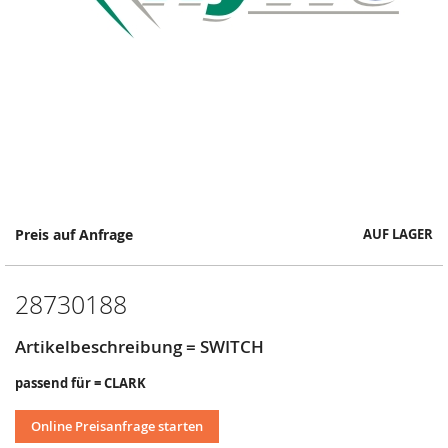
Springe
Preis auf Anfrage
AUF LAGER
zum
Anfang
der
28730188
Bildergalerie
Artikelbeschreibung = SWITCH
passend für = CLARK
Online Preisanfrage starten