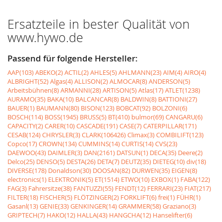
Ersatzteile in bester Qualität von
www.hywo.de
Passend für folgende Hersteller:
AAP(103)
ABEKO(2)
ACTIL(2)
AHLES(5)
AHLMANN(23)
AIM(4)
AIRO(4)
ALBRIGHT(52)
Algas(4)
ALLISON(2)
ALMOCAR(8)
ANDERSON(5)
Arbeitsbühnen(8)
ARMANNI(28)
ARTISON(5)
Atlas(17)
ATLET(1238)
AURAMO(35)
BAKA(10)
BALCANCAR(8)
BALDWIN(8)
BATTIONI(27)
BAUER(1)
BAUMANN(80)
BISON(123)
BOBCAT(92)
BOLZONI(6)
BOSCH(114)
BOSS(1945)
BRUSS(5)
BT(410)
bulmor(69)
CANGARU(6)
CAPACITY(2)
CARER(10)
CASCADE(191)
CASE(7)
CATERPILLAR(171)
CESAB(124)
CHRYSLER(3)
CLARK(106426)
Climax(3)
COMBILIFT(123)
Copco(17)
CROWN(134)
CUMMINS(14)
CURTIS(14)
CVS(23)
DAEWOO(43)
DAIMLER(3)
DAN(2161)
DATSUN(1)
DECA(35)
Deere(2)
Delco(25)
DENSO(5)
DESTA(26)
DETA(7)
DEUTZ(35)
DIETEG(10)
div(18)
DIVERSE(178)
Donaldson(30)
DOOSAN(82)
DURWEN(35)
EIGEN(8)
electronics(1)
ELEKTRONIK(5)
ET(1514)
ETWO(10)
EXBOX(1)
FABA(122)
FAG(3)
Fahrersitze(38)
FANTUZZI(55)
FENDT(12)
FERRARI(23)
FIAT(217)
FILTER(18)
FISCHER(5)
FLÖTZINGER(2)
FORKLIFT(6)
frei(1)
FÜHR(1)
Gasanl(13)
GENIE(33)
GENKINGER(14)
GRAMMER(58)
Graziano(3)
GRIPTECH(7)
HAKO(12)
HALLA(43)
HANGCHA(12)
Hanselifter(6)