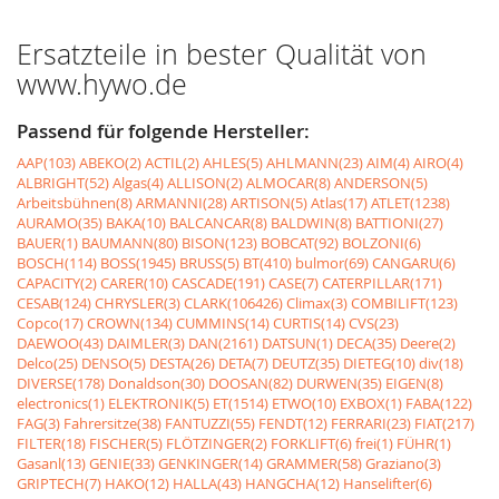
Ersatzteile in bester Qualität von
www.hywo.de
Passend für folgende Hersteller:
AAP(103)
ABEKO(2)
ACTIL(2)
AHLES(5)
AHLMANN(23)
AIM(4)
AIRO(4)
ALBRIGHT(52)
Algas(4)
ALLISON(2)
ALMOCAR(8)
ANDERSON(5)
Arbeitsbühnen(8)
ARMANNI(28)
ARTISON(5)
Atlas(17)
ATLET(1238)
AURAMO(35)
BAKA(10)
BALCANCAR(8)
BALDWIN(8)
BATTIONI(27)
BAUER(1)
BAUMANN(80)
BISON(123)
BOBCAT(92)
BOLZONI(6)
BOSCH(114)
BOSS(1945)
BRUSS(5)
BT(410)
bulmor(69)
CANGARU(6)
CAPACITY(2)
CARER(10)
CASCADE(191)
CASE(7)
CATERPILLAR(171)
CESAB(124)
CHRYSLER(3)
CLARK(106426)
Climax(3)
COMBILIFT(123)
Copco(17)
CROWN(134)
CUMMINS(14)
CURTIS(14)
CVS(23)
DAEWOO(43)
DAIMLER(3)
DAN(2161)
DATSUN(1)
DECA(35)
Deere(2)
Delco(25)
DENSO(5)
DESTA(26)
DETA(7)
DEUTZ(35)
DIETEG(10)
div(18)
DIVERSE(178)
Donaldson(30)
DOOSAN(82)
DURWEN(35)
EIGEN(8)
electronics(1)
ELEKTRONIK(5)
ET(1514)
ETWO(10)
EXBOX(1)
FABA(122)
FAG(3)
Fahrersitze(38)
FANTUZZI(55)
FENDT(12)
FERRARI(23)
FIAT(217)
FILTER(18)
FISCHER(5)
FLÖTZINGER(2)
FORKLIFT(6)
frei(1)
FÜHR(1)
Gasanl(13)
GENIE(33)
GENKINGER(14)
GRAMMER(58)
Graziano(3)
GRIPTECH(7)
HAKO(12)
HALLA(43)
HANGCHA(12)
Hanselifter(6)