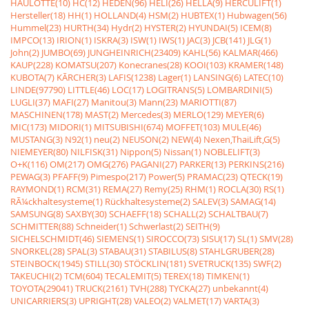
HAULOTTE(10)
HC(12)
HEDEN(96)
HELI(26)
HELLA(9)
HERCULIFT(1)
Hersteller(18)
HH(1)
HOLLAND(4)
HSM(2)
HUBTEX(1)
Hubwagen(56)
Hummel(23)
HURTH(34)
Hydr(2)
HYSTER(2)
HYUNDAI(5)
ICEM(8)
IMPCO(13)
IRION(1)
ISKRA(3)
ISW(1)
IWS(1)
JAC(3)
JCB(141)
JLG(1)
John(2)
JUMBO(69)
JUNGHEINRICH(23409)
KAHL(56)
KALMAR(466)
KAUP(228)
KOMATSU(207)
Konecranes(28)
KOOI(103)
KRAMER(148)
KUBOTA(7)
KÃRCHER(3)
LAFIS(1238)
Lager(1)
LANSING(6)
LATEC(10)
LINDE(97790)
LITTLE(46)
LOC(17)
LOGITRANS(5)
LOMBARDINI(5)
LUGLI(37)
MAFI(27)
Manitou(3)
Mann(23)
MARIOTTI(87)
MASCHINEN(178)
MAST(2)
Mercedes(3)
MERLO(129)
MEYER(6)
MIC(173)
MIDORI(1)
MITSUBISHI(674)
MOFFET(103)
MULE(46)
MUSTANG(3)
N92(1)
neu(2)
NEUSON(2)
NEW(4)
Nexen,ThaiLift,G(5)
NIEMEYER(80)
NILFISK(31)
Nippon(5)
Nissan(1)
NOBLELIFT(3)
O+K(116)
OM(217)
OMG(276)
PAGANI(27)
PARKER(13)
PERKINS(216)
PEWAG(3)
PFAFF(9)
Pimespo(217)
Power(5)
PRAMAC(23)
QTECK(19)
RAYMOND(1)
RCM(31)
REMA(27)
Remy(25)
RHM(1)
ROCLA(30)
RS(1)
RÃ¼ckhaltesysteme(1)
Rückhaltesysteme(2)
SALEV(3)
SAMAG(14)
SAMSUNG(8)
SAXBY(30)
SCHAEFF(18)
SCHALL(2)
SCHALTBAU(7)
SCHMITTER(88)
Schneider(1)
Schwerlast(2)
SEITH(9)
SICHELSCHMIDT(46)
SIEMENS(1)
SIROCCO(73)
SISU(17)
SL(1)
SMV(28)
SNORKEL(28)
SPAL(3)
STABAU(31)
STABILUS(8)
STAHLGRUBER(28)
STEINBOCK(1945)
STILL(30)
STÖCKLIN(181)
SVETRUCK(135)
SWF(2)
TAKEUCHI(2)
TCM(604)
TECALEMIT(5)
TEREX(18)
TIMKEN(1)
TOYOTA(29041)
TRUCK(2161)
TVH(288)
TYCKA(27)
unbekannt(4)
UNICARRIERS(3)
UPRIGHT(28)
VALEO(2)
VALMET(17)
VARTA(3)