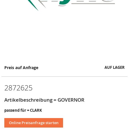
Springe
Preis auf Anfrage
AUF LAGER
zum
Anfang
der
2872625
Bildergalerie
Artikelbeschreibung = GOVERNOR
passend für = CLARK
Online Preisanfrage starten