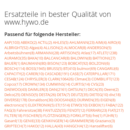
Ersatzteile in bester Qualität von
www.hywo.de
Passend für folgende Hersteller:
AAP(103)
ABEKO(2)
ACTIL(2)
AHLES(5)
AHLMANN(23)
AIM(4)
AIRO(4)
ALBRIGHT(52)
Algas(4)
ALLISON(2)
ALMOCAR(8)
ANDERSON(5)
Arbeitsbühnen(8)
ARMANNI(28)
ARTISON(5)
Atlas(17)
ATLET(1238)
AURAMO(35)
BAKA(10)
BALCANCAR(8)
BALDWIN(8)
BATTIONI(27)
BAUER(1)
BAUMANN(80)
BISON(123)
BOBCAT(92)
BOLZONI(6)
BOSCH(114)
BOSS(1945)
BRUSS(5)
BT(410)
bulmor(69)
CANGARU(6)
CAPACITY(2)
CARER(10)
CASCADE(191)
CASE(7)
CATERPILLAR(171)
CESAB(124)
CHRYSLER(3)
CLARK(106426)
Climax(3)
COMBILIFT(123)
Copco(17)
CROWN(134)
CUMMINS(14)
CURTIS(14)
CVS(23)
DAEWOO(43)
DAIMLER(3)
DAN(2161)
DATSUN(1)
DECA(35)
Deere(2)
Delco(25)
DENSO(5)
DESTA(26)
DETA(7)
DEUTZ(35)
DIETEG(10)
div(18)
DIVERSE(178)
Donaldson(30)
DOOSAN(82)
DURWEN(35)
EIGEN(8)
electronics(1)
ELEKTRONIK(5)
ET(1514)
ETWO(10)
EXBOX(1)
FABA(122)
FAG(3)
Fahrersitze(38)
FANTUZZI(55)
FENDT(12)
FERRARI(23)
FIAT(217)
FILTER(18)
FISCHER(5)
FLÖTZINGER(2)
FORKLIFT(6)
frei(1)
FÜHR(1)
Gasanl(13)
GENIE(33)
GENKINGER(14)
GRAMMER(58)
Graziano(3)
GRIPTECH(7)
HAKO(12)
HALLA(43)
HANGCHA(12)
Hanselifter(6)