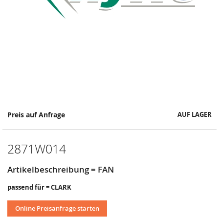
Springe
Preis auf Anfrage
AUF LAGER
zum
Anfang
der
2871W014
Bildergalerie
Artikelbeschreibung = FAN
passend für = CLARK
Online Preisanfrage starten