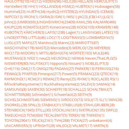
HAULOTTE(10)
HC(12)
HEDEN(96)
HELI(26)
HELLA(9)
HERCULIFT(1)
Hersteller(18)
HH(1)
HOLLAND(4)
HSM(2)
HUBTEX(1)
Hubwagen(56)
Hummel(23)
HURTH(34)
Hydr(2)
HYSTER(2)
HYUNDAI(5)
ICEM(8)
IMPCO(13)
IRION(1)
ISKRA(3)
ISW(1)
IWS(1)
JAC(3)
JCB(141)
JLG(1)
John(2)
JUMBO(69)
JUNGHEINRICH(23409)
KAHL(56)
KALMAR(466)
KAUP(228)
KOMATSU(207)
Konecranes(28)
KOOI(103)
KRAMER(148)
KUBOTA(7)
KÃRCHER(3)
LAFIS(1238)
Lager(1)
LANSING(6)
LATEC(10)
LINDE(97790)
LITTLE(46)
LOC(17)
LOGITRANS(5)
LOMBARDINI(5)
LUGLI(37)
MAFI(27)
Manitou(3)
Mann(23)
MARIOTTI(87)
MASCHINEN(178)
MAST(2)
Mercedes(3)
MERLO(129)
MEYER(6)
MIC(173)
MIDORI(1)
MITSUBISHI(674)
MOFFET(103)
MULE(46)
MUSTANG(3)
N92(1)
neu(2)
NEUSON(2)
NEW(4)
Nexen,ThaiLift,G(5)
NIEMEYER(80)
NILFISK(31)
Nippon(5)
Nissan(1)
NOBLELIFT(3)
O+K(116)
OM(217)
OMG(276)
PAGANI(27)
PARKER(13)
PERKINS(216)
PEWAG(3)
PFAFF(9)
Pimespo(217)
Power(5)
PRAMAC(23)
QTECK(19)
RAYMOND(1)
RCM(31)
REMA(27)
Remy(25)
RHM(1)
ROCLA(30)
RS(1)
RÃ¼ckhaltesysteme(1)
Rückhaltesysteme(2)
SALEV(3)
SAMAG(14)
SAMSUNG(8)
SAXBY(30)
SCHAEFF(18)
SCHALL(2)
SCHALTBAU(7)
SCHMITTER(88)
Schneider(1)
Schwerlast(2)
SEITH(9)
SICHELSCHMIDT(46)
SIEMENS(1)
SIROCCO(73)
SISU(17)
SL(1)
SMV(28)
SNORKEL(28)
SPAL(3)
STABAU(31)
STABILUS(8)
STAHLGRUBER(28)
STEINBOCK(1945)
STILL(30)
STÖCKLIN(181)
SVETRUCK(135)
SWF(2)
TAKEUCHI(2)
TCM(604)
TECALEMIT(5)
TEREX(18)
TIMKEN(1)
TOYOTA(29041)
TRUCK(2161)
TVH(288)
TYCKA(27)
unbekannt(4)
UNICARRIERS(3)
UPRIGHT(28)
VALEO(2)
VALMET(17)
VARTA(3)