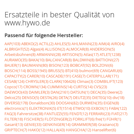
Ersatzteile in bester Qualität von
www.hywo.de
Passend für folgende Hersteller:
AAP(103)
ABEKO(2)
ACTIL(2)
AHLES(5)
AHLMANN(23)
AIM(4)
AIRO(4)
ALBRIGHT(52)
Algas(4)
ALLISON(2)
ALMOCAR(8)
ANDERSON(5)
Arbeitsbühnen(8)
ARMANNI(28)
ARTISON(5)
Atlas(17)
ATLET(1238)
AURAMO(35)
BAKA(10)
BALCANCAR(8)
BALDWIN(8)
BATTIONI(27)
BAUER(1)
BAUMANN(80)
BISON(123)
BOBCAT(92)
BOLZONI(6)
BOSCH(114)
BOSS(1945)
BRUSS(5)
BT(410)
bulmor(69)
CANGARU(6)
CAPACITY(2)
CARER(10)
CASCADE(191)
CASE(7)
CATERPILLAR(171)
CESAB(124)
CHRYSLER(3)
CLARK(106426)
Climax(3)
COMBILIFT(123)
Copco(17)
CROWN(134)
CUMMINS(14)
CURTIS(14)
CVS(23)
DAEWOO(43)
DAIMLER(3)
DAN(2161)
DATSUN(1)
DECA(35)
Deere(2)
Delco(25)
DENSO(5)
DESTA(26)
DETA(7)
DEUTZ(35)
DIETEG(10)
div(18)
DIVERSE(178)
Donaldson(30)
DOOSAN(82)
DURWEN(35)
EIGEN(8)
electronics(1)
ELEKTRONIK(5)
ET(1514)
ETWO(10)
EXBOX(1)
FABA(122)
FAG(3)
Fahrersitze(38)
FANTUZZI(55)
FENDT(12)
FERRARI(23)
FIAT(217)
FILTER(18)
FISCHER(5)
FLÖTZINGER(2)
FORKLIFT(6)
frei(1)
FÜHR(1)
Gasanl(13)
GENIE(33)
GENKINGER(14)
GRAMMER(58)
Graziano(3)
GRIPTECH(7)
HAKO(12)
HALLA(43)
HANGCHA(12)
Hanselifter(6)