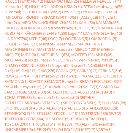
HAULOTTE(10)
HC(12)
HEDEN(96)
HELI(26)
HELLA(9)
HERCULIFT(1)
Hersteller(18)
HH(1)
HOLLAND(4)
HSM(2)
HUBTEX(1)
Hubwagen(56)
Hummel(23)
HURTH(34)
Hydr(2)
HYSTER(2)
HYUNDAI(5)
ICEM(8)
IMPCO(13)
IRION(1)
ISKRA(3)
ISW(1)
IWS(1)
JAC(3)
JCB(141)
JLG(1)
John(2)
JUMBO(69)
JUNGHEINRICH(23411)
KAHL(56)
KALMAR(466)
KAUP(228)
KOMATSU(207)
Konecranes(28)
KOOI(103)
KRAMER(148)
KUBOTA(7)
KÃRCHER(3)
LAFIS(1238)
Lager(1)
LANSING(6)
LATEC(10)
LINDE(97790)
LITTLE(46)
LOC(17)
LOGITRANS(5)
LOMBARDINI(5)
LUGLI(37)
MAFI(27)
Manitou(3)
Mann(23)
MARIOTTI(87)
MASCHINEN(178)
MAST(2)
Mercedes(3)
MERLO(129)
MEYER(6)
MIC(173)
MIDORI(1)
MITSUBISHI(674)
MOFFET(103)
MULE(46)
MUSTANG(3)
N92(1)
neu(2)
NEUSON(2)
NEW(4)
Nexen,ThaiLift,G(5)
NIEMEYER(80)
NILFISK(31)
Nippon(5)
Nissan(1)
NOBLELIFT(3)
O+K(116)
OM(217)
OMG(276)
PAGANI(27)
PARKER(13)
PERKINS(216)
PEWAG(3)
PFAFF(9)
Pimespo(217)
Power(5)
PRAMAC(23)
QTECK(19)
RAYMOND(1)
RCM(31)
REMA(27)
Remy(25)
RHM(1)
ROCLA(30)
RS(1)
RÃ¼ckhaltesysteme(1)
Rückhaltesysteme(2)
SALEV(3)
SAMAG(14)
SAMSUNG(8)
SAXBY(30)
SCHAEFF(18)
SCHALL(2)
SCHALTBAU(7)
SCHMITTER(88)
Schneider(1)
Schwerlast(2)
SEITH(9)
SICHELSCHMIDT(46)
SIEMENS(1)
SIROCCO(73)
SISU(17)
SL(1)
SMV(28)
SNORKEL(28)
SPAL(3)
STABAU(31)
STABILUS(8)
STAHLGRUBER(28)
STEINBOCK(1945)
STILL(30)
STÖCKLIN(181)
SVETRUCK(135)
SWF(2)
TAKEUCHI(2)
TCM(604)
TECALEMIT(5)
TEREX(18)
TIMKEN(1)
TOYOTA(29041)
TRUCK(2161)
TVH(288)
TYCKA(27)
unbekannt(4)
UNICARRIERS(3)
UPRIGHT(28)
VALEO(2)
VALMET(17)
VARTA(3)