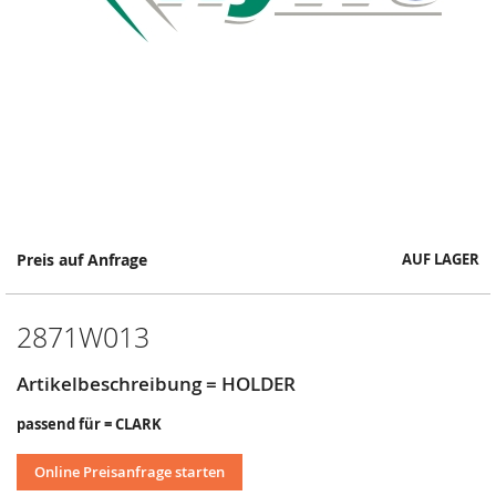
Springe
Preis auf Anfrage
AUF LAGER
zum
Anfang
der
2871W013
Bildergalerie
Artikelbeschreibung = HOLDER
passend für = CLARK
Online Preisanfrage starten