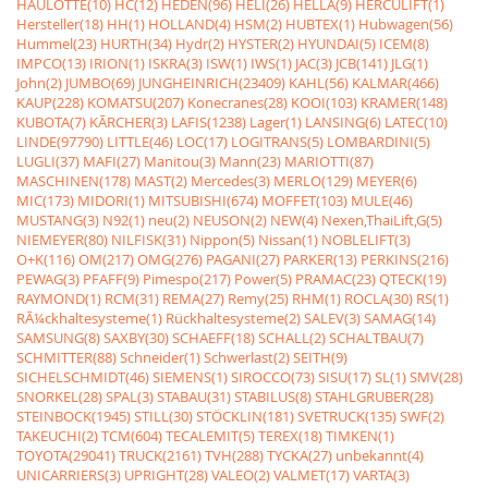
HAULOTTE(10)
HC(12)
HEDEN(96)
HELI(26)
HELLA(9)
HERCULIFT(1)
Hersteller(18)
HH(1)
HOLLAND(4)
HSM(2)
HUBTEX(1)
Hubwagen(56)
Hummel(23)
HURTH(34)
Hydr(2)
HYSTER(2)
HYUNDAI(5)
ICEM(8)
IMPCO(13)
IRION(1)
ISKRA(3)
ISW(1)
IWS(1)
JAC(3)
JCB(141)
JLG(1)
John(2)
JUMBO(69)
JUNGHEINRICH(23409)
KAHL(56)
KALMAR(466)
KAUP(228)
KOMATSU(207)
Konecranes(28)
KOOI(103)
KRAMER(148)
KUBOTA(7)
KÃRCHER(3)
LAFIS(1238)
Lager(1)
LANSING(6)
LATEC(10)
LINDE(97790)
LITTLE(46)
LOC(17)
LOGITRANS(5)
LOMBARDINI(5)
LUGLI(37)
MAFI(27)
Manitou(3)
Mann(23)
MARIOTTI(87)
MASCHINEN(178)
MAST(2)
Mercedes(3)
MERLO(129)
MEYER(6)
MIC(173)
MIDORI(1)
MITSUBISHI(674)
MOFFET(103)
MULE(46)
MUSTANG(3)
N92(1)
neu(2)
NEUSON(2)
NEW(4)
Nexen,ThaiLift,G(5)
NIEMEYER(80)
NILFISK(31)
Nippon(5)
Nissan(1)
NOBLELIFT(3)
O+K(116)
OM(217)
OMG(276)
PAGANI(27)
PARKER(13)
PERKINS(216)
PEWAG(3)
PFAFF(9)
Pimespo(217)
Power(5)
PRAMAC(23)
QTECK(19)
RAYMOND(1)
RCM(31)
REMA(27)
Remy(25)
RHM(1)
ROCLA(30)
RS(1)
RÃ¼ckhaltesysteme(1)
Rückhaltesysteme(2)
SALEV(3)
SAMAG(14)
SAMSUNG(8)
SAXBY(30)
SCHAEFF(18)
SCHALL(2)
SCHALTBAU(7)
SCHMITTER(88)
Schneider(1)
Schwerlast(2)
SEITH(9)
SICHELSCHMIDT(46)
SIEMENS(1)
SIROCCO(73)
SISU(17)
SL(1)
SMV(28)
SNORKEL(28)
SPAL(3)
STABAU(31)
STABILUS(8)
STAHLGRUBER(28)
STEINBOCK(1945)
STILL(30)
STÖCKLIN(181)
SVETRUCK(135)
SWF(2)
TAKEUCHI(2)
TCM(604)
TECALEMIT(5)
TEREX(18)
TIMKEN(1)
TOYOTA(29041)
TRUCK(2161)
TVH(288)
TYCKA(27)
unbekannt(4)
UNICARRIERS(3)
UPRIGHT(28)
VALEO(2)
VALMET(17)
VARTA(3)