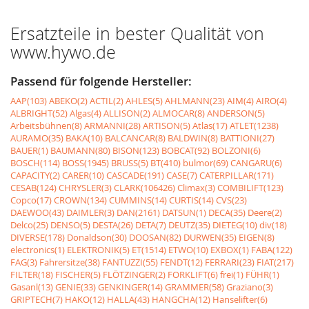
Ersatzteile in bester Qualität von
www.hywo.de
Passend für folgende Hersteller:
AAP(103)
ABEKO(2)
ACTIL(2)
AHLES(5)
AHLMANN(23)
AIM(4)
AIRO(4)
ALBRIGHT(52)
Algas(4)
ALLISON(2)
ALMOCAR(8)
ANDERSON(5)
Arbeitsbühnen(8)
ARMANNI(28)
ARTISON(5)
Atlas(17)
ATLET(1238)
AURAMO(35)
BAKA(10)
BALCANCAR(8)
BALDWIN(8)
BATTIONI(27)
BAUER(1)
BAUMANN(80)
BISON(123)
BOBCAT(92)
BOLZONI(6)
BOSCH(114)
BOSS(1945)
BRUSS(5)
BT(410)
bulmor(69)
CANGARU(6)
CAPACITY(2)
CARER(10)
CASCADE(191)
CASE(7)
CATERPILLAR(171)
CESAB(124)
CHRYSLER(3)
CLARK(106426)
Climax(3)
COMBILIFT(123)
Copco(17)
CROWN(134)
CUMMINS(14)
CURTIS(14)
CVS(23)
DAEWOO(43)
DAIMLER(3)
DAN(2161)
DATSUN(1)
DECA(35)
Deere(2)
Delco(25)
DENSO(5)
DESTA(26)
DETA(7)
DEUTZ(35)
DIETEG(10)
div(18)
DIVERSE(178)
Donaldson(30)
DOOSAN(82)
DURWEN(35)
EIGEN(8)
electronics(1)
ELEKTRONIK(5)
ET(1514)
ETWO(10)
EXBOX(1)
FABA(122)
FAG(3)
Fahrersitze(38)
FANTUZZI(55)
FENDT(12)
FERRARI(23)
FIAT(217)
FILTER(18)
FISCHER(5)
FLÖTZINGER(2)
FORKLIFT(6)
frei(1)
FÜHR(1)
Gasanl(13)
GENIE(33)
GENKINGER(14)
GRAMMER(58)
Graziano(3)
GRIPTECH(7)
HAKO(12)
HALLA(43)
HANGCHA(12)
Hanselifter(6)