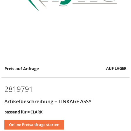
Springe
Preis auf Anfrage
AUF LAGER
zum
Anfang
der
2819791
Bildergalerie
Artikelbeschreibung = LINKAGE ASSY
passend für = CLARK
Online Preisanfrage starten