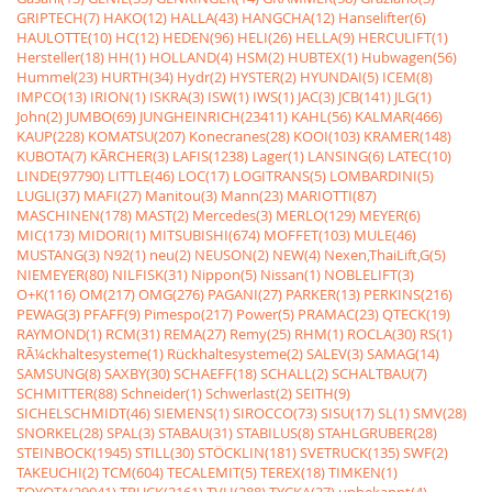
GRIPTECH(7)
HAKO(12)
HALLA(43)
HANGCHA(12)
Hanselifter(6)
HAULOTTE(10)
HC(12)
HEDEN(96)
HELI(26)
HELLA(9)
HERCULIFT(1)
Hersteller(18)
HH(1)
HOLLAND(4)
HSM(2)
HUBTEX(1)
Hubwagen(56)
Hummel(23)
HURTH(34)
Hydr(2)
HYSTER(2)
HYUNDAI(5)
ICEM(8)
IMPCO(13)
IRION(1)
ISKRA(3)
ISW(1)
IWS(1)
JAC(3)
JCB(141)
JLG(1)
John(2)
JUMBO(69)
JUNGHEINRICH(23411)
KAHL(56)
KALMAR(466)
KAUP(228)
KOMATSU(207)
Konecranes(28)
KOOI(103)
KRAMER(148)
KUBOTA(7)
KÃRCHER(3)
LAFIS(1238)
Lager(1)
LANSING(6)
LATEC(10)
LINDE(97790)
LITTLE(46)
LOC(17)
LOGITRANS(5)
LOMBARDINI(5)
LUGLI(37)
MAFI(27)
Manitou(3)
Mann(23)
MARIOTTI(87)
MASCHINEN(178)
MAST(2)
Mercedes(3)
MERLO(129)
MEYER(6)
MIC(173)
MIDORI(1)
MITSUBISHI(674)
MOFFET(103)
MULE(46)
MUSTANG(3)
N92(1)
neu(2)
NEUSON(2)
NEW(4)
Nexen,ThaiLift,G(5)
NIEMEYER(80)
NILFISK(31)
Nippon(5)
Nissan(1)
NOBLELIFT(3)
O+K(116)
OM(217)
OMG(276)
PAGANI(27)
PARKER(13)
PERKINS(216)
PEWAG(3)
PFAFF(9)
Pimespo(217)
Power(5)
PRAMAC(23)
QTECK(19)
RAYMOND(1)
RCM(31)
REMA(27)
Remy(25)
RHM(1)
ROCLA(30)
RS(1)
RÃ¼ckhaltesysteme(1)
Rückhaltesysteme(2)
SALEV(3)
SAMAG(14)
SAMSUNG(8)
SAXBY(30)
SCHAEFF(18)
SCHALL(2)
SCHALTBAU(7)
SCHMITTER(88)
Schneider(1)
Schwerlast(2)
SEITH(9)
SICHELSCHMIDT(46)
SIEMENS(1)
SIROCCO(73)
SISU(17)
SL(1)
SMV(28)
SNORKEL(28)
SPAL(3)
STABAU(31)
STABILUS(8)
STAHLGRUBER(28)
STEINBOCK(1945)
STILL(30)
STÖCKLIN(181)
SVETRUCK(135)
SWF(2)
TAKEUCHI(2)
TCM(604)
TECALEMIT(5)
TEREX(18)
TIMKEN(1)