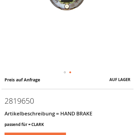
Springe
Preis auf Anfrage
AUF LAGER
zum
Anfang
der
2819650
Bildergalerie
Artikelbeschreibung = HAND BRAKE
passend für = CLARK