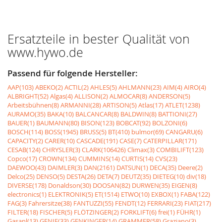
Ersatzteile in bester Qualität von
www.hywo.de
Passend für folgende Hersteller:
AAP(103)
ABEKO(2)
ACTIL(2)
AHLES(5)
AHLMANN(23)
AIM(4)
AIRO(4)
ALBRIGHT(52)
Algas(4)
ALLISON(2)
ALMOCAR(8)
ANDERSON(5)
Arbeitsbühnen(8)
ARMANNI(28)
ARTISON(5)
Atlas(17)
ATLET(1238)
AURAMO(35)
BAKA(10)
BALCANCAR(8)
BALDWIN(8)
BATTIONI(27)
BAUER(1)
BAUMANN(80)
BISON(123)
BOBCAT(92)
BOLZONI(6)
BOSCH(114)
BOSS(1945)
BRUSS(5)
BT(410)
bulmor(69)
CANGARU(6)
CAPACITY(2)
CARER(10)
CASCADE(191)
CASE(7)
CATERPILLAR(171)
CESAB(124)
CHRYSLER(3)
CLARK(106426)
Climax(3)
COMBILIFT(123)
Copco(17)
CROWN(134)
CUMMINS(14)
CURTIS(14)
CVS(23)
DAEWOO(43)
DAIMLER(3)
DAN(2161)
DATSUN(1)
DECA(35)
Deere(2)
Delco(25)
DENSO(5)
DESTA(26)
DETA(7)
DEUTZ(35)
DIETEG(10)
div(18)
DIVERSE(178)
Donaldson(30)
DOOSAN(82)
DURWEN(35)
EIGEN(8)
electronics(1)
ELEKTRONIK(5)
ET(1514)
ETWO(10)
EXBOX(1)
FABA(122)
FAG(3)
Fahrersitze(38)
FANTUZZI(55)
FENDT(12)
FERRARI(23)
FIAT(217)
FILTER(18)
FISCHER(5)
FLÖTZINGER(2)
FORKLIFT(6)
frei(1)
FÜHR(1)
Gasanl(13)
GENIE(33)
GENKINGER(14)
GRAMMER(58)
Graziano(3)