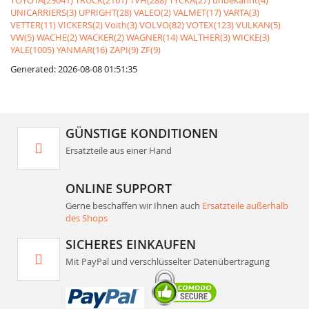
TOYOTA(29041)
TRUCK(2161)
TVH(288)
TYCKA(27)
unbekannt(4)
UNICARRIERS(3)
UPRIGHT(28)
VALEO(2)
VALMET(17)
VARTA(3)
VETTER(11)
VICKERS(2)
Voith(3)
VOLVO(82)
VOTEX(123)
VULKAN(5)
VW(5)
WACHE(2)
WACKER(2)
WAGNER(14)
WALTHER(3)
WICKE(3)
YALE(1005)
YANMAR(16)
ZAPI(9)
ZF(9)
Generated: 2026-08-08 01:51:35
GÜNSTIGE KONDITIONEN
Ersatzteile aus einer Hand
ONLINE SUPPORT
Gerne beschaffen wir Ihnen auch
Ersatzteile außerhalb
des Shops
SICHERES EINKAUFEN
Mit PayPal und verschlüsselter Datenübertragung