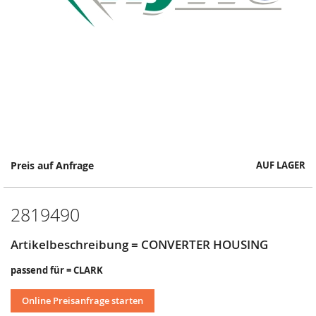
Springe
Preis auf Anfrage
AUF LAGER
zum
Anfang
der
2819490
Bildergalerie
Artikelbeschreibung = CONVERTER HOUSING
passend für = CLARK
Online Preisanfrage starten