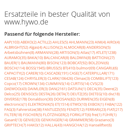
Ersatzteile in bester Qualität von
www.hywo.de
Passend für folgende Hersteller:
AAP(103)
ABEKO(2)
ACTIL(2)
AHLES(5)
AHLMANN(23)
AIM(4)
AIRO(4)
ALBRIGHT(52)
Algas(4)
ALLISON(2)
ALMOCAR(8)
ANDERSON(5)
Arbeitsbühnen(8)
ARMANNI(28)
ARTISON(5)
Atlas(17)
ATLET(1238)
AURAMO(35)
BAKA(10)
BALCANCAR(8)
BALDWIN(8)
BATTIONI(27)
BAUER(1)
BAUMANN(80)
BISON(123)
BOBCAT(92)
BOLZONI(6)
BOSCH(114)
BOSS(1945)
BRUSS(5)
BT(410)
bulmor(69)
CANGARU(6)
CAPACITY(2)
CARER(10)
CASCADE(191)
CASE(7)
CATERPILLAR(171)
CESAB(124)
CHRYSLER(3)
CLARK(106426)
Climax(3)
COMBILIFT(123)
Copco(17)
CROWN(134)
CUMMINS(14)
CURTIS(14)
CVS(23)
DAEWOO(43)
DAIMLER(3)
DAN(2161)
DATSUN(1)
DECA(35)
Deere(2)
Delco(25)
DENSO(5)
DESTA(26)
DETA(7)
DEUTZ(35)
DIETEG(10)
div(18)
DIVERSE(178)
Donaldson(30)
DOOSAN(82)
DURWEN(35)
EIGEN(8)
electronics(1)
ELEKTRONIK(5)
ET(1514)
ETWO(10)
EXBOX(1)
FABA(122)
FAG(3)
Fahrersitze(38)
FANTUZZI(55)
FENDT(12)
FERRARI(23)
FIAT(217)
FILTER(18)
FISCHER(5)
FLÖTZINGER(2)
FORKLIFT(6)
frei(1)
FÜHR(1)
Gasanl(13)
GENIE(33)
GENKINGER(14)
GRAMMER(58)
Graziano(3)
GRIPTECH(7)
HAKO(12)
HALLA(43)
HANGCHA(12)
Hanselifter(6)