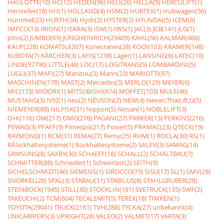
HAULOTTE(10)
HC(12)
HEDEN(96)
HELI(26)
HELLA(9)
HERCULIFT(1)
Hersteller(18)
HH(1)
HOLLAND(4)
HSM(2)
HUBTEX(1)
Hubwagen(56)
Hummel(23)
HURTH(34)
Hydr(2)
HYSTER(2)
HYUNDAI(5)
ICEM(8)
IMPCO(13)
IRION(1)
ISKRA(3)
ISW(1)
IWS(1)
JAC(3)
JCB(141)
JLG(1)
John(2)
JUMBO(69)
JUNGHEINRICH(23409)
KAHL(56)
KALMAR(466)
KAUP(228)
KOMATSU(207)
Konecranes(28)
KOOI(103)
KRAMER(148)
KUBOTA(7)
KÃRCHER(3)
LAFIS(1238)
Lager(1)
LANSING(6)
LATEC(10)
LINDE(97790)
LITTLE(46)
LOC(17)
LOGITRANS(5)
LOMBARDINI(5)
LUGLI(37)
MAFI(27)
Manitou(3)
Mann(23)
MARIOTTI(87)
MASCHINEN(178)
MAST(2)
Mercedes(3)
MERLO(129)
MEYER(6)
MIC(173)
MIDORI(1)
MITSUBISHI(674)
MOFFET(103)
MULE(46)
MUSTANG(3)
N92(1)
neu(2)
NEUSON(2)
NEW(4)
Nexen,ThaiLift,G(5)
NIEMEYER(80)
NILFISK(31)
Nippon(5)
Nissan(1)
NOBLELIFT(3)
O+K(116)
OM(217)
OMG(276)
PAGANI(27)
PARKER(13)
PERKINS(216)
PEWAG(3)
PFAFF(9)
Pimespo(217)
Power(5)
PRAMAC(23)
QTECK(19)
RAYMOND(1)
RCM(31)
REMA(27)
Remy(25)
RHM(1)
ROCLA(30)
RS(1)
RÃ¼ckhaltesysteme(1)
Rückhaltesysteme(2)
SALEV(3)
SAMAG(14)
SAMSUNG(8)
SAXBY(30)
SCHAEFF(18)
SCHALL(2)
SCHALTBAU(7)
SCHMITTER(88)
Schneider(1)
Schwerlast(2)
SEITH(9)
SICHELSCHMIDT(46)
SIEMENS(1)
SIROCCO(73)
SISU(17)
SL(1)
SMV(28)
SNORKEL(28)
SPAL(3)
STABAU(31)
STABILUS(8)
STAHLGRUBER(28)
STEINBOCK(1945)
STILL(30)
STÖCKLIN(181)
SVETRUCK(135)
SWF(2)
TAKEUCHI(2)
TCM(604)
TECALEMIT(5)
TEREX(18)
TIMKEN(1)
TOYOTA(29041)
TRUCK(2161)
TVH(288)
TYCKA(27)
unbekannt(4)
UNICARRIERS(3)
UPRIGHT(28)
VALEO(2)
VALMET(17)
VARTA(3)