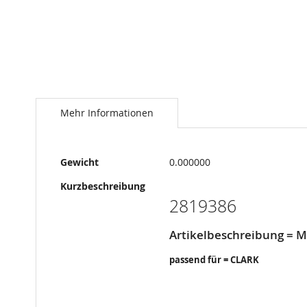
Springe
zum
Anfang
Mehr Informationen
der
Bildergalerie
Mehr
Gewicht
0.000000
Informationen
Kurzbeschreibung
2819386
Artikelbeschreibung =
passend für = CLARK