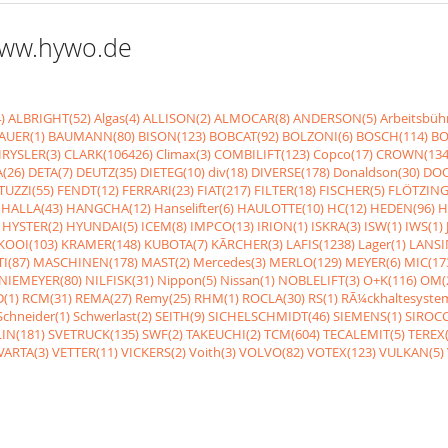
 www.hywo.de
)
ALBRIGHT(52)
Algas(4)
ALLISON(2)
ALMOCAR(8)
ANDERSON(5)
Arbeitsbüh
AUER(1)
BAUMANN(80)
BISON(123)
BOBCAT(92)
BOLZONI(6)
BOSCH(114)
BO
RYSLER(3)
CLARK(106426)
Climax(3)
COMBILIFT(123)
Copco(17)
CROWN(134
(26)
DETA(7)
DEUTZ(35)
DIETEG(10)
div(18)
DIVERSE(178)
Donaldson(30)
DOO
UZZI(55)
FENDT(12)
FERRARI(23)
FIAT(217)
FILTER(18)
FISCHER(5)
FLÖTZING
HALLA(43)
HANGCHA(12)
Hanselifter(6)
HAULOTTE(10)
HC(12)
HEDEN(96)
H
HYSTER(2)
HYUNDAI(5)
ICEM(8)
IMPCO(13)
IRION(1)
ISKRA(3)
ISW(1)
IWS(1)
KOOI(103)
KRAMER(148)
KUBOTA(7)
KÃRCHER(3)
LAFIS(1238)
Lager(1)
LANSI
I(87)
MASCHINEN(178)
MAST(2)
Mercedes(3)
MERLO(129)
MEYER(6)
MIC(17
NIEMEYER(80)
NILFISK(31)
Nippon(5)
Nissan(1)
NOBLELIFT(3)
O+K(116)
OM(
(1)
RCM(31)
REMA(27)
Remy(25)
RHM(1)
ROCLA(30)
RS(1)
RÃ¼ckhaltesyste
Schneider(1)
Schwerlast(2)
SEITH(9)
SICHELSCHMIDT(46)
SIEMENS(1)
SIROCC
IN(181)
SVETRUCK(135)
SWF(2)
TAKEUCHI(2)
TCM(604)
TECALEMIT(5)
TEREX(
VARTA(3)
VETTER(11)
VICKERS(2)
Voith(3)
VOLVO(82)
VOTEX(123)
VULKAN(5)