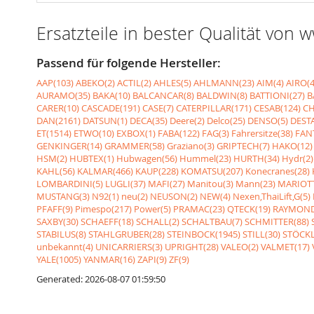
Ersatzteile in bester Qualität von
Passend für folgende Hersteller:
AAP(103)
ABEKO(2)
ACTIL(2)
AHLES(5)
AHLMANN(23)
AIM(4)
AIRO(4
AURAMO(35)
BAKA(10)
BALCANCAR(8)
BALDWIN(8)
BATTIONI(27)
B
CARER(10)
CASCADE(191)
CASE(7)
CATERPILLAR(171)
CESAB(124)
CH
DAN(2161)
DATSUN(1)
DECA(35)
Deere(2)
Delco(25)
DENSO(5)
DESTA
ET(1514)
ETWO(10)
EXBOX(1)
FABA(122)
FAG(3)
Fahrersitze(38)
FANT
GENKINGER(14)
GRAMMER(58)
Graziano(3)
GRIPTECH(7)
HAKO(12)
HSM(2)
HUBTEX(1)
Hubwagen(56)
Hummel(23)
HURTH(34)
Hydr(2)
KAHL(56)
KALMAR(466)
KAUP(228)
KOMATSU(207)
Konecranes(28)
LOMBARDINI(5)
LUGLI(37)
MAFI(27)
Manitou(3)
Mann(23)
MARIOTT
MUSTANG(3)
N92(1)
neu(2)
NEUSON(2)
NEW(4)
Nexen,ThaiLift,G(5)
PFAFF(9)
Pimespo(217)
Power(5)
PRAMAC(23)
QTECK(19)
RAYMOND
SAXBY(30)
SCHAEFF(18)
SCHALL(2)
SCHALTBAU(7)
SCHMITTER(88)
STABILUS(8)
STAHLGRUBER(28)
STEINBOCK(1945)
STILL(30)
STÖCKL
unbekannt(4)
UNICARRIERS(3)
UPRIGHT(28)
VALEO(2)
VALMET(17)
YALE(1005)
YANMAR(16)
ZAPI(9)
ZF(9)
Generated: 2026-08-07 01:59:50