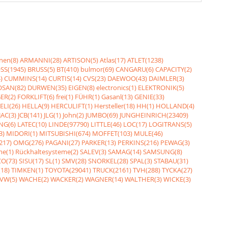
nen(8)
ARMANNI(28)
ARTISON(5)
Atlas(17)
ATLET(1238)
SS(1945)
BRUSS(5)
BT(410)
bulmor(69)
CANGARU(6)
CAPACITY(2)
)
CUMMINS(14)
CURTIS(14)
CVS(23)
DAEWOO(43)
DAIMLER(3)
SAN(82)
DURWEN(35)
EIGEN(8)
electronics(1)
ELEKTRONIK(5)
ER(2)
FORKLIFT(6)
frei(1)
FÜHR(1)
Gasanl(13)
GENIE(33)
ELI(26)
HELLA(9)
HERCULIFT(1)
Hersteller(18)
HH(1)
HOLLAND(4)
JAC(3)
JCB(141)
JLG(1)
John(2)
JUMBO(69)
JUNGHEINRICH(23409)
NG(6)
LATEC(10)
LINDE(97790)
LITTLE(46)
LOC(17)
LOGITRANS(5)
3)
MIDORI(1)
MITSUBISHI(674)
MOFFET(103)
MULE(46)
217)
OMG(276)
PAGANI(27)
PARKER(13)
PERKINS(216)
PEWAG(3)
me(1)
Rückhaltesysteme(2)
SALEV(3)
SAMAG(14)
SAMSUNG(8)
O(73)
SISU(17)
SL(1)
SMV(28)
SNORKEL(28)
SPAL(3)
STABAU(31)
18)
TIMKEN(1)
TOYOTA(29041)
TRUCK(2161)
TVH(288)
TYCKA(27)
VW(5)
WACHE(2)
WACKER(2)
WAGNER(14)
WALTHER(3)
WICKE(3)