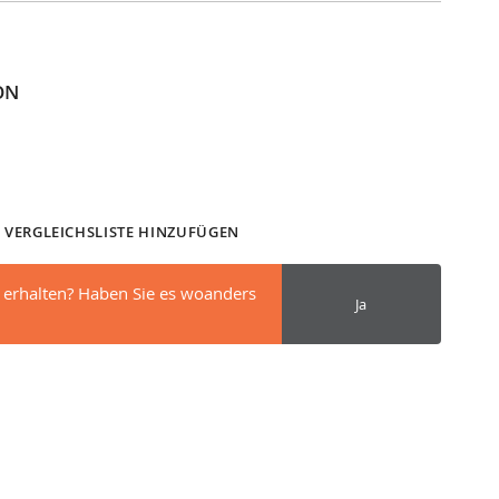
ON
 VERGLEICHSLISTE HINZUFÜGEN
 erhalten? Haben Sie es woanders
Ja