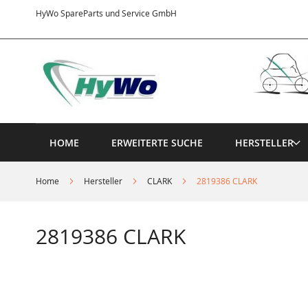
Direkt
HyWo SpareParts und Service GmbH
zum
Inhalt
HOME
ERWEITERTE SUCHE
HERSTELLER
Home
Hersteller
CLARK
2819386 CLARK
2819386 CLARK
Springe
zum
Ende