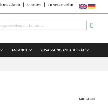
SPRACHE
ile und Zubehör
Anmelden
Ein Konto erstellen
Suche
MEIN EI
E
ANGEBOTE
ZUSATZ-UND ANBAUGERÄTE
AUF LAGER