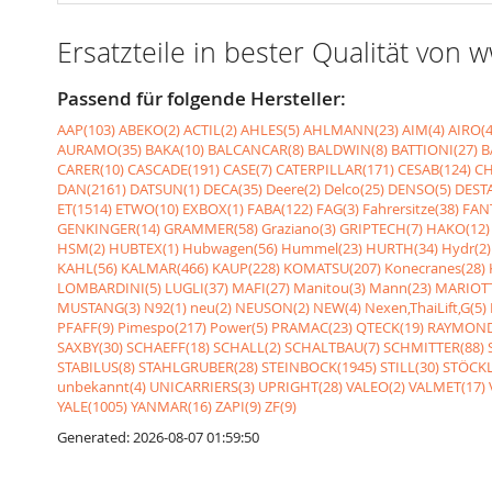
Ersatzteile in bester Qualität von
Passend für folgende Hersteller:
AAP(103)
ABEKO(2)
ACTIL(2)
AHLES(5)
AHLMANN(23)
AIM(4)
AIRO(4
AURAMO(35)
BAKA(10)
BALCANCAR(8)
BALDWIN(8)
BATTIONI(27)
B
CARER(10)
CASCADE(191)
CASE(7)
CATERPILLAR(171)
CESAB(124)
CH
DAN(2161)
DATSUN(1)
DECA(35)
Deere(2)
Delco(25)
DENSO(5)
DESTA
ET(1514)
ETWO(10)
EXBOX(1)
FABA(122)
FAG(3)
Fahrersitze(38)
FANT
GENKINGER(14)
GRAMMER(58)
Graziano(3)
GRIPTECH(7)
HAKO(12)
HSM(2)
HUBTEX(1)
Hubwagen(56)
Hummel(23)
HURTH(34)
Hydr(2)
KAHL(56)
KALMAR(466)
KAUP(228)
KOMATSU(207)
Konecranes(28)
LOMBARDINI(5)
LUGLI(37)
MAFI(27)
Manitou(3)
Mann(23)
MARIOTT
MUSTANG(3)
N92(1)
neu(2)
NEUSON(2)
NEW(4)
Nexen,ThaiLift,G(5)
PFAFF(9)
Pimespo(217)
Power(5)
PRAMAC(23)
QTECK(19)
RAYMOND
SAXBY(30)
SCHAEFF(18)
SCHALL(2)
SCHALTBAU(7)
SCHMITTER(88)
STABILUS(8)
STAHLGRUBER(28)
STEINBOCK(1945)
STILL(30)
STÖCKL
unbekannt(4)
UNICARRIERS(3)
UPRIGHT(28)
VALEO(2)
VALMET(17)
YALE(1005)
YANMAR(16)
ZAPI(9)
ZF(9)
Generated: 2026-08-07 01:59:50