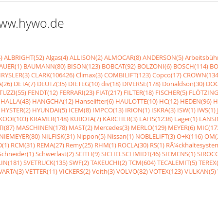
 www.hywo.de
)
ALBRIGHT(52)
Algas(4)
ALLISON(2)
ALMOCAR(8)
ANDERSON(5)
Arbeitsbüh
AUER(1)
BAUMANN(80)
BISON(123)
BOBCAT(92)
BOLZONI(6)
BOSCH(114)
BO
RYSLER(3)
CLARK(106426)
Climax(3)
COMBILIFT(123)
Copco(17)
CROWN(134
(26)
DETA(7)
DEUTZ(35)
DIETEG(10)
div(18)
DIVERSE(178)
Donaldson(30)
DOO
UZZI(55)
FENDT(12)
FERRARI(23)
FIAT(217)
FILTER(18)
FISCHER(5)
FLÖTZING
HALLA(43)
HANGCHA(12)
Hanselifter(6)
HAULOTTE(10)
HC(12)
HEDEN(96)
H
HYSTER(2)
HYUNDAI(5)
ICEM(8)
IMPCO(13)
IRION(1)
ISKRA(3)
ISW(1)
IWS(1)
KOOI(103)
KRAMER(148)
KUBOTA(7)
KÃRCHER(3)
LAFIS(1238)
Lager(1)
LANSI
I(87)
MASCHINEN(178)
MAST(2)
Mercedes(3)
MERLO(129)
MEYER(6)
MIC(17
NIEMEYER(80)
NILFISK(31)
Nippon(5)
Nissan(1)
NOBLELIFT(3)
O+K(116)
OM(
(1)
RCM(31)
REMA(27)
Remy(25)
RHM(1)
ROCLA(30)
RS(1)
RÃ¼ckhaltesyste
Schneider(1)
Schwerlast(2)
SEITH(9)
SICHELSCHMIDT(46)
SIEMENS(1)
SIROCC
IN(181)
SVETRUCK(135)
SWF(2)
TAKEUCHI(2)
TCM(604)
TECALEMIT(5)
TEREX(
VARTA(3)
VETTER(11)
VICKERS(2)
Voith(3)
VOLVO(82)
VOTEX(123)
VULKAN(5)