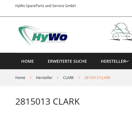
Direkt
HyWo SpareParts und Service GmbH
zum
Inhalt
HOME
ERWEITERTE SUCHE
HERSTELLER
Home
Hersteller
CLARK
2815013 CLARK
2815013 CLARK
Springe
zum
Ende