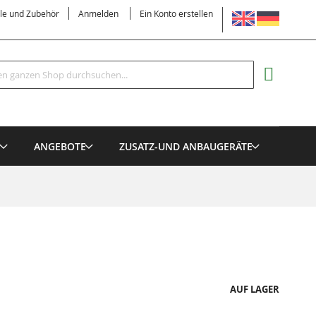
SPRACHE
ile und Zubehör
Anmelden
Ein Konto erstellen
Suche
MEIN EI
E
ANGEBOTE
ZUSATZ-UND ANBAUGERÄTE
AUF LAGER