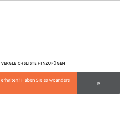
 VERGLEICHSLISTE HINZUFÜGEN
 erhalten? Haben Sie es woanders
Ja