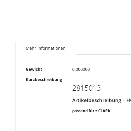
Springe
zum
Anfang
Mehr Informationen
der
Bildergalerie
Mehr
Gewicht
0.000000
Informationen
Kurzbeschreibung
2815013
Artikelbeschreibung = 
passend für = CLARK