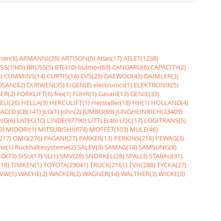
nen(8)
ARMANNI(28)
ARTISON(5)
Atlas(17)
ATLET(1238)
SS(1945)
BRUSS(5)
BT(410)
bulmor(69)
CANGARU(6)
CAPACITY(2)
)
CUMMINS(14)
CURTIS(14)
CVS(23)
DAEWOO(43)
DAIMLER(3)
SAN(82)
DURWEN(35)
EIGEN(8)
electronics(1)
ELEKTRONIK(5)
ER(2)
FORKLIFT(6)
frei(1)
FÜHR(1)
Gasanl(13)
GENIE(33)
ELI(26)
HELLA(9)
HERCULIFT(1)
Hersteller(18)
HH(1)
HOLLAND(4)
JAC(3)
JCB(141)
JLG(1)
John(2)
JUMBO(69)
JUNGHEINRICH(23409)
NG(6)
LATEC(10)
LINDE(97790)
LITTLE(46)
LOC(17)
LOGITRANS(5)
3)
MIDORI(1)
MITSUBISHI(674)
MOFFET(103)
MULE(46)
217)
OMG(276)
PAGANI(27)
PARKER(13)
PERKINS(216)
PEWAG(3)
me(1)
Rückhaltesysteme(2)
SALEV(3)
SAMAG(14)
SAMSUNG(8)
O(73)
SISU(17)
SL(1)
SMV(28)
SNORKEL(28)
SPAL(3)
STABAU(31)
18)
TIMKEN(1)
TOYOTA(29041)
TRUCK(2161)
TVH(288)
TYCKA(27)
VW(5)
WACHE(2)
WACKER(2)
WAGNER(14)
WALTHER(3)
WICKE(3)