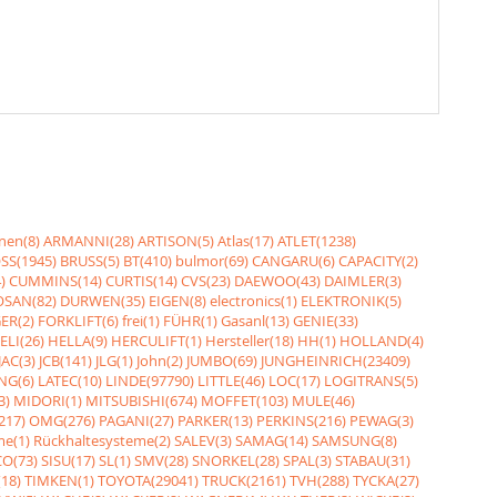
nen(8)
ARMANNI(28)
ARTISON(5)
Atlas(17)
ATLET(1238)
SS(1945)
BRUSS(5)
BT(410)
bulmor(69)
CANGARU(6)
CAPACITY(2)
)
CUMMINS(14)
CURTIS(14)
CVS(23)
DAEWOO(43)
DAIMLER(3)
SAN(82)
DURWEN(35)
EIGEN(8)
electronics(1)
ELEKTRONIK(5)
ER(2)
FORKLIFT(6)
frei(1)
FÜHR(1)
Gasanl(13)
GENIE(33)
ELI(26)
HELLA(9)
HERCULIFT(1)
Hersteller(18)
HH(1)
HOLLAND(4)
JAC(3)
JCB(141)
JLG(1)
John(2)
JUMBO(69)
JUNGHEINRICH(23409)
NG(6)
LATEC(10)
LINDE(97790)
LITTLE(46)
LOC(17)
LOGITRANS(5)
3)
MIDORI(1)
MITSUBISHI(674)
MOFFET(103)
MULE(46)
217)
OMG(276)
PAGANI(27)
PARKER(13)
PERKINS(216)
PEWAG(3)
me(1)
Rückhaltesysteme(2)
SALEV(3)
SAMAG(14)
SAMSUNG(8)
O(73)
SISU(17)
SL(1)
SMV(28)
SNORKEL(28)
SPAL(3)
STABAU(31)
18)
TIMKEN(1)
TOYOTA(29041)
TRUCK(2161)
TVH(288)
TYCKA(27)