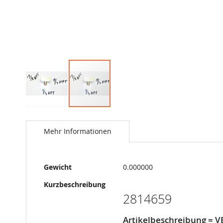
Springe
zum
Anfang
Mehr Informationen
der
Bildergalerie
Mehr
Gewicht
0.000000
Informationen
Kurzbeschreibung
2814659
Artikelbeschreibung = 