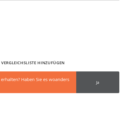
 VERGLEICHSLISTE HINZUFÜGEN
 erhalten? Haben Sie es woanders
Ja