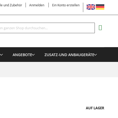
SPRACHE
ile und Zubehör
Anmelden
Ein Konto erstellen
Suche
MEIN EI
E
ANGEBOTE
ZUSATZ-UND ANBAUGERÄTE
AUF LAGER