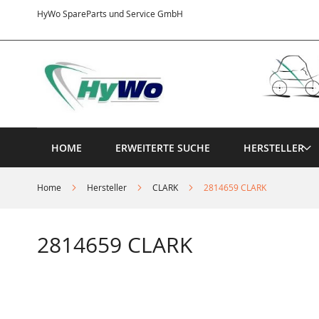
Direkt
HyWo SpareParts und Service GmbH
zum
Inhalt
HOME
ERWEITERTE SUCHE
HERSTELLER
Home
Hersteller
CLARK
2814659 CLARK
2814659 CLARK
Springe
zum
Ende