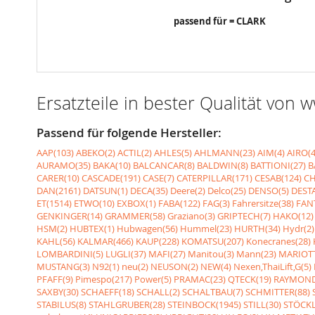
passend für = CLARK
Ersatzteile in bester Qualität von
Passend für folgende Hersteller:
AAP(103)
ABEKO(2)
ACTIL(2)
AHLES(5)
AHLMANN(23)
AIM(4)
AIRO(4
AURAMO(35)
BAKA(10)
BALCANCAR(8)
BALDWIN(8)
BATTIONI(27)
B
CARER(10)
CASCADE(191)
CASE(7)
CATERPILLAR(171)
CESAB(124)
CH
DAN(2161)
DATSUN(1)
DECA(35)
Deere(2)
Delco(25)
DENSO(5)
DESTA
ET(1514)
ETWO(10)
EXBOX(1)
FABA(122)
FAG(3)
Fahrersitze(38)
FANT
GENKINGER(14)
GRAMMER(58)
Graziano(3)
GRIPTECH(7)
HAKO(12)
HSM(2)
HUBTEX(1)
Hubwagen(56)
Hummel(23)
HURTH(34)
Hydr(2)
KAHL(56)
KALMAR(466)
KAUP(228)
KOMATSU(207)
Konecranes(28)
LOMBARDINI(5)
LUGLI(37)
MAFI(27)
Manitou(3)
Mann(23)
MARIOTT
MUSTANG(3)
N92(1)
neu(2)
NEUSON(2)
NEW(4)
Nexen,ThaiLift,G(5)
PFAFF(9)
Pimespo(217)
Power(5)
PRAMAC(23)
QTECK(19)
RAYMOND
SAXBY(30)
SCHAEFF(18)
SCHALL(2)
SCHALTBAU(7)
SCHMITTER(88)
STABILUS(8)
STAHLGRUBER(28)
STEINBOCK(1945)
STILL(30)
STÖCKL