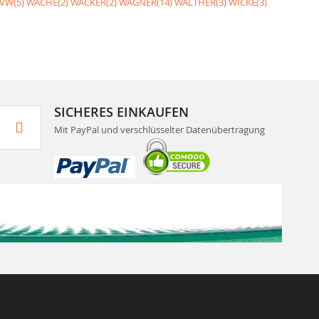
VW(5)
WACHE(2)
WACKER(2)
WAGNER(14)
WALTHER(3)
WICKE(3)
SICHERES EINKAUFEN
Mit PayPal und verschlüsselter Datenübertragung