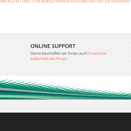
VARTA(3)
VETTER(11)
VICKERS(2)
Voith(3)
VOLVO(82)
VOTEX(123)
VULKAN(5)
ONLINE SUPPORT
Gerne beschaffen wir Ihnen auch
Ersatzteile
außerhalb des Shops