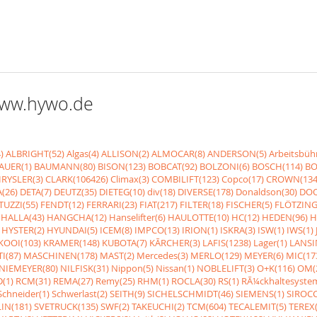
 www.hywo.de
)
ALBRIGHT(52)
Algas(4)
ALLISON(2)
ALMOCAR(8)
ANDERSON(5)
Arbeitsbüh
AUER(1)
BAUMANN(80)
BISON(123)
BOBCAT(92)
BOLZONI(6)
BOSCH(114)
BO
RYSLER(3)
CLARK(106426)
Climax(3)
COMBILIFT(123)
Copco(17)
CROWN(134
(26)
DETA(7)
DEUTZ(35)
DIETEG(10)
div(18)
DIVERSE(178)
Donaldson(30)
DOO
UZZI(55)
FENDT(12)
FERRARI(23)
FIAT(217)
FILTER(18)
FISCHER(5)
FLÖTZING
HALLA(43)
HANGCHA(12)
Hanselifter(6)
HAULOTTE(10)
HC(12)
HEDEN(96)
H
HYSTER(2)
HYUNDAI(5)
ICEM(8)
IMPCO(13)
IRION(1)
ISKRA(3)
ISW(1)
IWS(1)
KOOI(103)
KRAMER(148)
KUBOTA(7)
KÃRCHER(3)
LAFIS(1238)
Lager(1)
LANSI
I(87)
MASCHINEN(178)
MAST(2)
Mercedes(3)
MERLO(129)
MEYER(6)
MIC(17
NIEMEYER(80)
NILFISK(31)
Nippon(5)
Nissan(1)
NOBLELIFT(3)
O+K(116)
OM(
(1)
RCM(31)
REMA(27)
Remy(25)
RHM(1)
ROCLA(30)
RS(1)
RÃ¼ckhaltesyste
Schneider(1)
Schwerlast(2)
SEITH(9)
SICHELSCHMIDT(46)
SIEMENS(1)
SIROCC
IN(181)
SVETRUCK(135)
SWF(2)
TAKEUCHI(2)
TCM(604)
TECALEMIT(5)
TEREX(