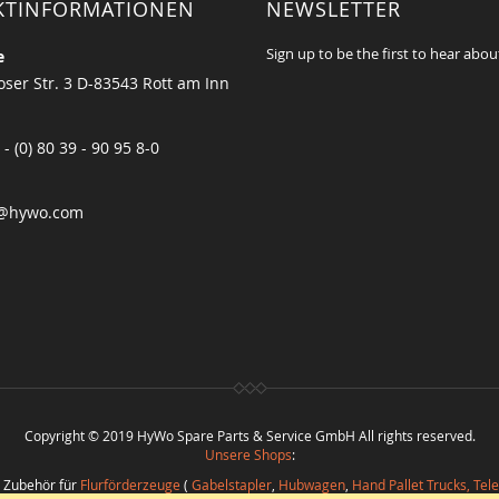
KTINFORMATIONEN
NEWSLETTER
Sign up to be the first to hear abou
e
ser Str. 3 D-83543 Rott am Inn
 - (0) 80 39 - 90 95 8-0
@hywo.com
Copyright © 2019 HyWo Spare Parts & Service GmbH All rights reserved.
Unsere Shops
:
d Zubehör für
Flurförderzeuge
(
Gabelstapler
,
Hubwagen
,
Hand Pallet Trucks, Tel