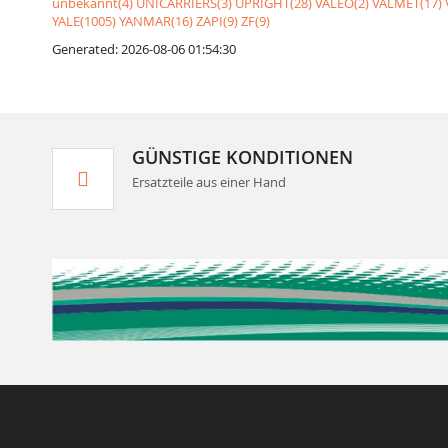
unbekannt(4)
UNICARRIERS(3)
UPRIGHT(28)
VALEO(2)
VALMET(17)
YALE(1005)
YANMAR(16)
ZAPI(9)
ZF(9)
Generated: 2026-08-06 01:54:30
GÜNSTIGE KONDITIONEN
Ersatzteile aus einer Hand