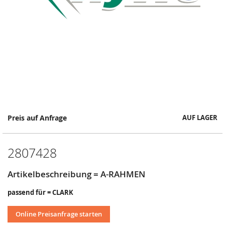
Springe
Preis auf Anfrage
AUF LAGER
zum
Anfang
der
2807428
Bildergalerie
Artikelbeschreibung = A-RAHMEN
passend für = CLARK
Online Preisanfrage starten