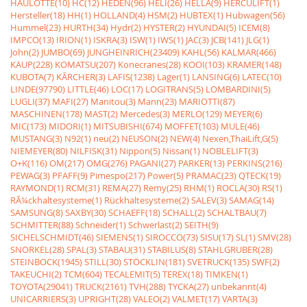
HAULOTTE(10)
HC(12)
HEDEN(96)
HELI(26)
HELLA(9)
HERCULIFT(1)
Hersteller(18)
HH(1)
HOLLAND(4)
HSM(2)
HUBTEX(1)
Hubwagen(56)
Hummel(23)
HURTH(34)
Hydr(2)
HYSTER(2)
HYUNDAI(5)
ICEM(8)
IMPCO(13)
IRION(1)
ISKRA(3)
ISW(1)
IWS(1)
JAC(3)
JCB(141)
JLG(1)
John(2)
JUMBO(69)
JUNGHEINRICH(23409)
KAHL(56)
KALMAR(466)
KAUP(228)
KOMATSU(207)
Konecranes(28)
KOOI(103)
KRAMER(148)
KUBOTA(7)
KÃRCHER(3)
LAFIS(1238)
Lager(1)
LANSING(6)
LATEC(10)
LINDE(97790)
LITTLE(46)
LOC(17)
LOGITRANS(5)
LOMBARDINI(5)
LUGLI(37)
MAFI(27)
Manitou(3)
Mann(23)
MARIOTTI(87)
MASCHINEN(178)
MAST(2)
Mercedes(3)
MERLO(129)
MEYER(6)
MIC(173)
MIDORI(1)
MITSUBISHI(674)
MOFFET(103)
MULE(46)
MUSTANG(3)
N92(1)
neu(2)
NEUSON(2)
NEW(4)
Nexen,ThaiLift,G(5)
NIEMEYER(80)
NILFISK(31)
Nippon(5)
Nissan(1)
NOBLELIFT(3)
O+K(116)
OM(217)
OMG(276)
PAGANI(27)
PARKER(13)
PERKINS(216)
PEWAG(3)
PFAFF(9)
Pimespo(217)
Power(5)
PRAMAC(23)
QTECK(19)
RAYMOND(1)
RCM(31)
REMA(27)
Remy(25)
RHM(1)
ROCLA(30)
RS(1)
RÃ¼ckhaltesysteme(1)
Rückhaltesysteme(2)
SALEV(3)
SAMAG(14)
SAMSUNG(8)
SAXBY(30)
SCHAEFF(18)
SCHALL(2)
SCHALTBAU(7)
SCHMITTER(88)
Schneider(1)
Schwerlast(2)
SEITH(9)
SICHELSCHMIDT(46)
SIEMENS(1)
SIROCCO(73)
SISU(17)
SL(1)
SMV(28)
SNORKEL(28)
SPAL(3)
STABAU(31)
STABILUS(8)
STAHLGRUBER(28)
STEINBOCK(1945)
STILL(30)
STÖCKLIN(181)
SVETRUCK(135)
SWF(2)
TAKEUCHI(2)
TCM(604)
TECALEMIT(5)
TEREX(18)
TIMKEN(1)
TOYOTA(29041)
TRUCK(2161)
TVH(288)
TYCKA(27)
unbekannt(4)
UNICARRIERS(3)
UPRIGHT(28)
VALEO(2)
VALMET(17)
VARTA(3)