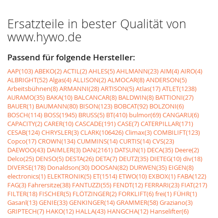
Ersatzteile in bester Qualität von
www.hywo.de
Passend für folgende Hersteller:
AAP(103)
ABEKO(2)
ACTIL(2)
AHLES(5)
AHLMANN(23)
AIM(4)
AIRO(4)
ALBRIGHT(52)
Algas(4)
ALLISON(2)
ALMOCAR(8)
ANDERSON(5)
Arbeitsbühnen(8)
ARMANNI(28)
ARTISON(5)
Atlas(17)
ATLET(1238)
AURAMO(35)
BAKA(10)
BALCANCAR(8)
BALDWIN(8)
BATTIONI(27)
BAUER(1)
BAUMANN(80)
BISON(123)
BOBCAT(92)
BOLZONI(6)
BOSCH(114)
BOSS(1945)
BRUSS(5)
BT(410)
bulmor(69)
CANGARU(6)
CAPACITY(2)
CARER(10)
CASCADE(191)
CASE(7)
CATERPILLAR(171)
CESAB(124)
CHRYSLER(3)
CLARK(106426)
Climax(3)
COMBILIFT(123)
Copco(17)
CROWN(134)
CUMMINS(14)
CURTIS(14)
CVS(23)
DAEWOO(43)
DAIMLER(3)
DAN(2161)
DATSUN(1)
DECA(35)
Deere(2)
Delco(25)
DENSO(5)
DESTA(26)
DETA(7)
DEUTZ(35)
DIETEG(10)
div(18)
DIVERSE(178)
Donaldson(30)
DOOSAN(82)
DURWEN(35)
EIGEN(8)
electronics(1)
ELEKTRONIK(5)
ET(1514)
ETWO(10)
EXBOX(1)
FABA(122)
FAG(3)
Fahrersitze(38)
FANTUZZI(55)
FENDT(12)
FERRARI(23)
FIAT(217)
FILTER(18)
FISCHER(5)
FLÖTZINGER(2)
FORKLIFT(6)
frei(1)
FÜHR(1)
Gasanl(13)
GENIE(33)
GENKINGER(14)
GRAMMER(58)
Graziano(3)
GRIPTECH(7)
HAKO(12)
HALLA(43)
HANGCHA(12)
Hanselifter(6)