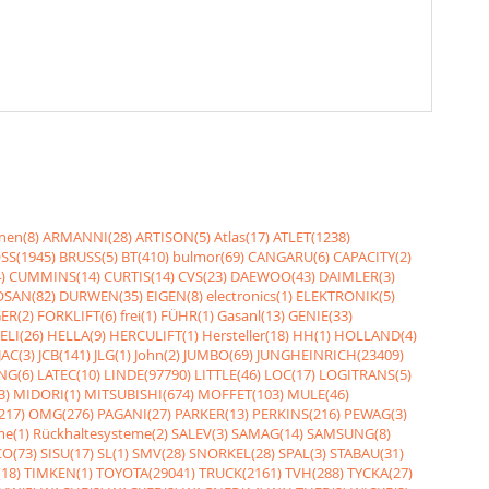
nen(8)
ARMANNI(28)
ARTISON(5)
Atlas(17)
ATLET(1238)
SS(1945)
BRUSS(5)
BT(410)
bulmor(69)
CANGARU(6)
CAPACITY(2)
)
CUMMINS(14)
CURTIS(14)
CVS(23)
DAEWOO(43)
DAIMLER(3)
SAN(82)
DURWEN(35)
EIGEN(8)
electronics(1)
ELEKTRONIK(5)
ER(2)
FORKLIFT(6)
frei(1)
FÜHR(1)
Gasanl(13)
GENIE(33)
ELI(26)
HELLA(9)
HERCULIFT(1)
Hersteller(18)
HH(1)
HOLLAND(4)
JAC(3)
JCB(141)
JLG(1)
John(2)
JUMBO(69)
JUNGHEINRICH(23409)
NG(6)
LATEC(10)
LINDE(97790)
LITTLE(46)
LOC(17)
LOGITRANS(5)
3)
MIDORI(1)
MITSUBISHI(674)
MOFFET(103)
MULE(46)
217)
OMG(276)
PAGANI(27)
PARKER(13)
PERKINS(216)
PEWAG(3)
me(1)
Rückhaltesysteme(2)
SALEV(3)
SAMAG(14)
SAMSUNG(8)
O(73)
SISU(17)
SL(1)
SMV(28)
SNORKEL(28)
SPAL(3)
STABAU(31)
18)
TIMKEN(1)
TOYOTA(29041)
TRUCK(2161)
TVH(288)
TYCKA(27)