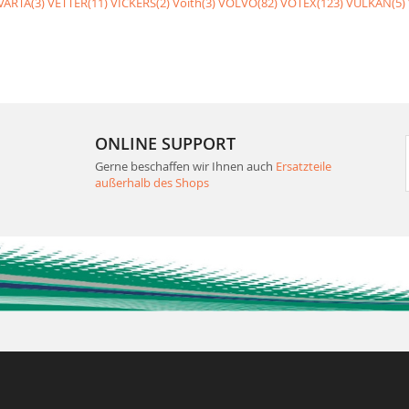
VARTA(3)
VETTER(11)
VICKERS(2)
Voith(3)
VOLVO(82)
VOTEX(123)
VULKAN(5)
ONLINE SUPPORT
Gerne beschaffen wir Ihnen auch
Ersatzteile
außerhalb des Shops