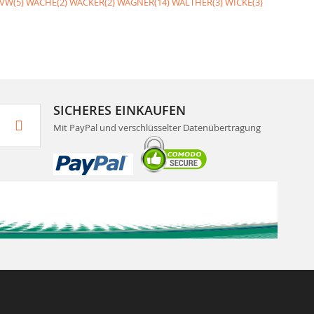
VW(5)
WACHE(2)
WACKER(2)
WAGNER(14)
WALTHER(3)
WICKE(3)
SICHERES EINKAUFEN
Mit PayPal und verschlüsselter Datenübertragung