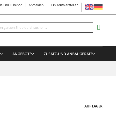
SPRACHE
ile und Zubehör
Anmelden
Ein Konto erstellen
Suche
MEIN EI
E
ANGEBOTE
ZUSATZ-UND ANBAUGERÄTE
AUF LAGER