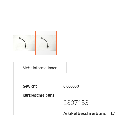
Springe
zum
Anfang
Mehr Informationen
der
Bildergalerie
Mehr
Gewicht
0.000000
Informationen
Kurzbeschreibung
2807153
Artikelbeschreibung =