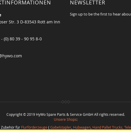
KTINFORMATIONEN
NEWSLETTER
Sign up to be the first to hear abou
e
ser Str. 3 D-83543 Rott am Inn
 - (0) 80 39 - 90 95 8-0
@hywo.com
Copyright © 2019 HyWo Spare Parts & Service GmbH All rights reserved.
Unsere Shops
:
d Zubehör für
Flurförderzeuge
(
Gabelstapler
,
Hubwagen
,
Hand Pallet Trucks, Tel