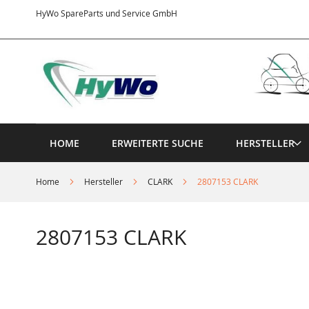
Direkt
HyWo SpareParts und Service GmbH
zum
Inhalt
HOME
ERWEITERTE SUCHE
HERSTELLER
Home
Hersteller
CLARK
2807153 CLARK
2807153 CLARK
Springe
zum
Ende