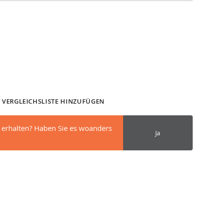
 VERGLEICHSLISTE HINZUFÜGEN
 erhalten? Haben Sie es woanders
Ja