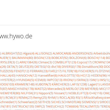
 www.hywo.de
)
ALBRIGHT(52)
Algas(4)
ALLISON(2)
ALMOCAR(8)
ANDERSON(5)
Arbeitsbüh
AUER(1)
BAUMANN(80)
BISON(123)
BOBCAT(92)
BOLZONI(6)
BOSCH(114)
BO
RYSLER(3)
CLARK(106426)
Climax(3)
COMBILIFT(123)
Copco(17)
CROWN(134
(26)
DETA(7)
DEUTZ(35)
DIETEG(10)
div(18)
DIVERSE(178)
Donaldson(30)
DOO
UZZI(55)
FENDT(12)
FERRARI(23)
FIAT(217)
FILTER(18)
FISCHER(5)
FLÖTZING
HALLA(43)
HANGCHA(12)
Hanselifter(6)
HAULOTTE(10)
HC(12)
HEDEN(96)
H
HYSTER(2)
HYUNDAI(5)
ICEM(8)
IMPCO(13)
IRION(1)
ISKRA(3)
ISW(1)
IWS(1)
KOOI(103)
KRAMER(148)
KUBOTA(7)
KÃRCHER(3)
LAFIS(1238)
Lager(1)
LANSI
I(87)
MASCHINEN(178)
MAST(2)
Mercedes(3)
MERLO(129)
MEYER(6)
MIC(17
NIEMEYER(80)
NILFISK(31)
Nippon(5)
Nissan(1)
NOBLELIFT(3)
O+K(116)
OM(
(1)
RCM(31)
REMA(27)
Remy(25)
RHM(1)
ROCLA(30)
RS(1)
RÃ¼ckhaltesyste
Schneider(1)
Schwerlast(2)
SEITH(9)
SICHELSCHMIDT(46)
SIEMENS(1)
SIROCC
IN(181)
SVETRUCK(135)
SWF(2)
TAKEUCHI(2)
TCM(604)
TECALEMIT(5)
TEREX(