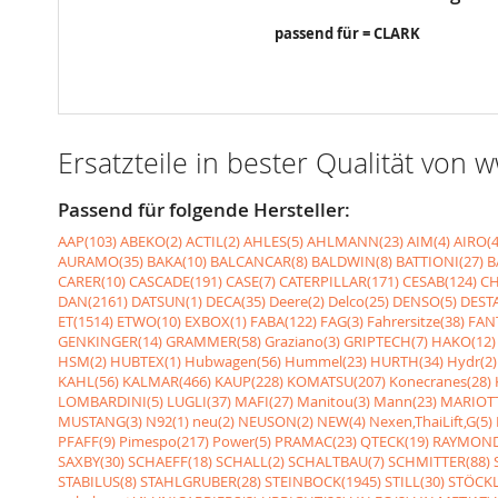
passend für = CLARK
Ersatzteile in bester Qualität von
Passend für folgende Hersteller:
AAP(103)
ABEKO(2)
ACTIL(2)
AHLES(5)
AHLMANN(23)
AIM(4)
AIRO(4
AURAMO(35)
BAKA(10)
BALCANCAR(8)
BALDWIN(8)
BATTIONI(27)
B
CARER(10)
CASCADE(191)
CASE(7)
CATERPILLAR(171)
CESAB(124)
CH
DAN(2161)
DATSUN(1)
DECA(35)
Deere(2)
Delco(25)
DENSO(5)
DESTA
ET(1514)
ETWO(10)
EXBOX(1)
FABA(122)
FAG(3)
Fahrersitze(38)
FANT
GENKINGER(14)
GRAMMER(58)
Graziano(3)
GRIPTECH(7)
HAKO(12)
HSM(2)
HUBTEX(1)
Hubwagen(56)
Hummel(23)
HURTH(34)
Hydr(2)
KAHL(56)
KALMAR(466)
KAUP(228)
KOMATSU(207)
Konecranes(28)
LOMBARDINI(5)
LUGLI(37)
MAFI(27)
Manitou(3)
Mann(23)
MARIOTT
MUSTANG(3)
N92(1)
neu(2)
NEUSON(2)
NEW(4)
Nexen,ThaiLift,G(5)
PFAFF(9)
Pimespo(217)
Power(5)
PRAMAC(23)
QTECK(19)
RAYMOND
SAXBY(30)
SCHAEFF(18)
SCHALL(2)
SCHALTBAU(7)
SCHMITTER(88)
STABILUS(8)
STAHLGRUBER(28)
STEINBOCK(1945)
STILL(30)
STÖCKL