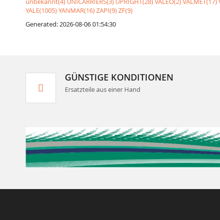
unbekannt(4)
UNICARRIERS(3)
UPRIGHT(28)
VALEO(2)
VALMET(17)
YALE(1005)
YANMAR(16)
ZAPI(9)
ZF(9)
Generated: 2026-08-06 01:54:30
GÜNSTIGE KONDITIONEN
Ersatzteile aus einer Hand