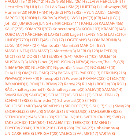
HAULOTTE(10)
HC(12)
HEDEN(96)
HELI(26)
HELLA(9)
HERCULIFT(1)
Hersteller(18)
HH(1)
HOLLAND(4)
HSM(2)
HUBTEX(1)
Hubwagen(56)
Hummel(23)
HURTH(34)
Hydr(2)
HYSTER(2)
HYUNDAI(5)
ICEM(8)
IMPCO(13)
IRION(1)
ISKRA(3)
ISW(1)
IWS(1)
JAC(3)
JCB(141)
JLG(1)
John(2)
JUMBO(69)
JUNGHEINRICH(23411)
KAHL(56)
KALMAR(466)
KAUP(228)
KOMATSU(207)
Konecranes(28)
KOOI(103)
KRAMER(148)
KUBOTA(7)
KÃRCHER(3)
LAFIS(1238)
Lager(1)
LANSING(6)
LATEC(10)
LINDE(97790)
LITTLE(46)
LOC(17)
LOGITRANS(5)
LOMBARDINI(5)
LUGLI(37)
MAFI(27)
Manitou(3)
Mann(23)
MARIOTTI(87)
MASCHINEN(178)
MAST(2)
Mercedes(3)
MERLO(129)
MEYER(6)
MIC(173)
MIDORI(1)
MITSUBISHI(674)
MOFFET(103)
MULE(46)
MUSTANG(3)
N92(1)
neu(2)
NEUSON(2)
NEW(4)
Nexen,ThaiLift,G(5)
NIEMEYER(80)
NILFISK(31)
Nippon(5)
Nissan(1)
NOBLELIFT(3)
O+K(116)
OM(217)
OMG(276)
PAGANI(27)
PARKER(13)
PERKINS(216)
PEWAG(3)
PFAFF(9)
Pimespo(217)
Power(5)
PRAMAC(23)
QTECK(19)
RAYMOND(1)
RCM(31)
REMA(27)
Remy(25)
RHM(1)
ROCLA(30)
RS(1)
RÃ¼ckhaltesysteme(1)
Rückhaltesysteme(2)
SALEV(3)
SAMAG(14)
SAMSUNG(8)
SAXBY(30)
SCHAEFF(18)
SCHALL(2)
SCHALTBAU(7)
SCHMITTER(88)
Schneider(1)
Schwerlast(2)
SEITH(9)
SICHELSCHMIDT(46)
SIEMENS(1)
SIROCCO(73)
SISU(17)
SL(1)
SMV(28)
SNORKEL(28)
SPAL(3)
STABAU(31)
STABILUS(8)
STAHLGRUBER(28)
STEINBOCK(1945)
STILL(30)
STÖCKLIN(181)
SVETRUCK(135)
SWF(2)
TAKEUCHI(2)
TCM(604)
TECALEMIT(5)
TEREX(18)
TIMKEN(1)
TOYOTA(29041)
TRUCK(2161)
TVH(288)
TYCKA(27)
unbekannt(4)
UNICARRIERS(3)
UPRIGHT(28)
VALEO(2)
VALMET(17)
VARTA(3)