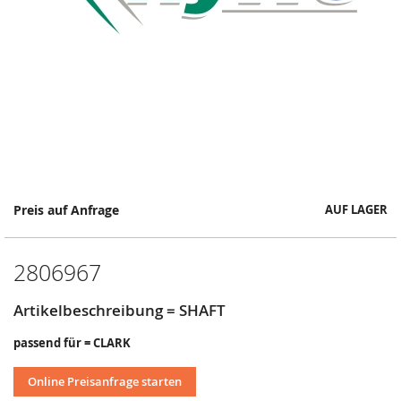
Springe
Preis auf Anfrage
AUF LAGER
zum
Anfang
der
2806967
Bildergalerie
Artikelbeschreibung = SHAFT
passend für = CLARK
Online Preisanfrage starten