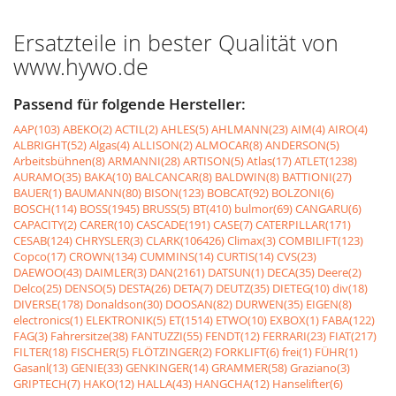
Ersatzteile in bester Qualität von
www.hywo.de
Passend für folgende Hersteller:
AAP(103)
ABEKO(2)
ACTIL(2)
AHLES(5)
AHLMANN(23)
AIM(4)
AIRO(4)
ALBRIGHT(52)
Algas(4)
ALLISON(2)
ALMOCAR(8)
ANDERSON(5)
Arbeitsbühnen(8)
ARMANNI(28)
ARTISON(5)
Atlas(17)
ATLET(1238)
AURAMO(35)
BAKA(10)
BALCANCAR(8)
BALDWIN(8)
BATTIONI(27)
BAUER(1)
BAUMANN(80)
BISON(123)
BOBCAT(92)
BOLZONI(6)
BOSCH(114)
BOSS(1945)
BRUSS(5)
BT(410)
bulmor(69)
CANGARU(6)
CAPACITY(2)
CARER(10)
CASCADE(191)
CASE(7)
CATERPILLAR(171)
CESAB(124)
CHRYSLER(3)
CLARK(106426)
Climax(3)
COMBILIFT(123)
Copco(17)
CROWN(134)
CUMMINS(14)
CURTIS(14)
CVS(23)
DAEWOO(43)
DAIMLER(3)
DAN(2161)
DATSUN(1)
DECA(35)
Deere(2)
Delco(25)
DENSO(5)
DESTA(26)
DETA(7)
DEUTZ(35)
DIETEG(10)
div(18)
DIVERSE(178)
Donaldson(30)
DOOSAN(82)
DURWEN(35)
EIGEN(8)
electronics(1)
ELEKTRONIK(5)
ET(1514)
ETWO(10)
EXBOX(1)
FABA(122)
FAG(3)
Fahrersitze(38)
FANTUZZI(55)
FENDT(12)
FERRARI(23)
FIAT(217)
FILTER(18)
FISCHER(5)
FLÖTZINGER(2)
FORKLIFT(6)
frei(1)
FÜHR(1)
Gasanl(13)
GENIE(33)
GENKINGER(14)
GRAMMER(58)
Graziano(3)
GRIPTECH(7)
HAKO(12)
HALLA(43)
HANGCHA(12)
Hanselifter(6)