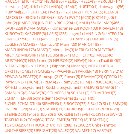
HAULOTTE(10)
HC(12)
HEDEN(96)
HELI(26)
HELLA(9)
HERCULIFT(1)
Hersteller(18)
HH(1)
HOLLAND(4)
HSM(2)
HUBTEX(1)
Hubwagen(56)
Hummel(23)
HURTH(34)
Hydr(2)
HYSTER(2)
HYUNDAI(5)
ICEM(8)
IMPCO(13)
IRION(1)
ISKRA(3)
ISW(1)
IWS(1)
JAC(3)
JCB(141)
JLG(1)
John(2)
JUMBO(69)
JUNGHEINRICH(23411)
KAHL(56)
KALMAR(466)
KAUP(228)
KOMATSU(207)
Konecranes(28)
KOOI(103)
KRAMER(148)
KUBOTA(7)
KÃRCHER(3)
LAFIS(1238)
Lager(1)
LANSING(6)
LATEC(10)
LINDE(97790)
LITTLE(46)
LOC(17)
LOGITRANS(5)
LOMBARDINI(5)
LUGLI(37)
MAFI(27)
Manitou(3)
Mann(23)
MARIOTTI(87)
MASCHINEN(178)
MAST(2)
Mercedes(3)
MERLO(129)
MEYER(6)
MIC(173)
MIDORI(1)
MITSUBISHI(674)
MOFFET(103)
MULE(46)
MUSTANG(3)
N92(1)
neu(2)
NEUSON(2)
NEW(4)
Nexen,ThaiLift,G(5)
NIEMEYER(80)
NILFISK(31)
Nippon(5)
Nissan(1)
NOBLELIFT(3)
O+K(116)
OM(217)
OMG(276)
PAGANI(27)
PARKER(13)
PERKINS(216)
PEWAG(3)
PFAFF(9)
Pimespo(217)
Power(5)
PRAMAC(23)
QTECK(19)
RAYMOND(1)
RCM(31)
REMA(27)
Remy(25)
RHM(1)
ROCLA(30)
RS(1)
RÃ¼ckhaltesysteme(1)
Rückhaltesysteme(2)
SALEV(3)
SAMAG(14)
SAMSUNG(8)
SAXBY(30)
SCHAEFF(18)
SCHALL(2)
SCHALTBAU(7)
SCHMITTER(88)
Schneider(1)
Schwerlast(2)
SEITH(9)
SICHELSCHMIDT(46)
SIEMENS(1)
SIROCCO(73)
SISU(17)
SL(1)
SMV(28)
SNORKEL(28)
SPAL(3)
STABAU(31)
STABILUS(8)
STAHLGRUBER(28)
STEINBOCK(1945)
STILL(30)
STÖCKLIN(181)
SVETRUCK(135)
SWF(2)
TAKEUCHI(2)
TCM(604)
TECALEMIT(5)
TEREX(18)
TIMKEN(1)
TOYOTA(29041)
TRUCK(2161)
TVH(288)
TYCKA(27)
unbekannt(4)
UNICARRIERS(3)
UPRIGHT(28)
VALEO(2)
VALMET(17)
VARTA(3)