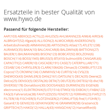
Ersatzteile in bester Qualität von
www.hywo.de
Passend für folgende Hersteller:
AAP(103)
ABEKO(2)
ACTIL(2)
AHLES(5)
AHLMANN(23)
AIM(4)
AIRO(4)
ALBRIGHT(52)
Algas(4)
ALLISON(2)
ALMOCAR(8)
ANDERSON(5)
Arbeitsbühnen(8)
ARMANNI(28)
ARTISON(5)
Atlas(17)
ATLET(1238)
AURAMO(35)
BAKA(10)
BALCANCAR(8)
BALDWIN(8)
BATTIONI(27)
BAUER(1)
BAUMANN(80)
BISON(123)
BOBCAT(92)
BOLZONI(6)
BOSCH(114)
BOSS(1945)
BRUSS(5)
BT(410)
bulmor(69)
CANGARU(6)
CAPACITY(2)
CARER(10)
CASCADE(191)
CASE(7)
CATERPILLAR(171)
CESAB(124)
CHRYSLER(3)
CLARK(106426)
Climax(3)
COMBILIFT(123)
Copco(17)
CROWN(134)
CUMMINS(14)
CURTIS(14)
CVS(23)
DAEWOO(43)
DAIMLER(3)
DAN(2161)
DATSUN(1)
DECA(35)
Deere(2)
Delco(25)
DENSO(5)
DESTA(26)
DETA(7)
DEUTZ(35)
DIETEG(10)
div(18)
DIVERSE(178)
Donaldson(30)
DOOSAN(82)
DURWEN(35)
EIGEN(8)
electronics(1)
ELEKTRONIK(5)
ET(1514)
ETWO(10)
EXBOX(1)
FABA(122)
FAG(3)
Fahrersitze(38)
FANTUZZI(55)
FENDT(12)
FERRARI(23)
FIAT(217)
FILTER(18)
FISCHER(5)
FLÖTZINGER(2)
FORKLIFT(6)
frei(1)
FÜHR(1)
Gasanl(13)
GENIE(33)
GENKINGER(14)
GRAMMER(58)
Graziano(3)
GRIPTECH(7)
HAKO(12)
HALLA(43)
HANGCHA(12)
Hanselifter(6)