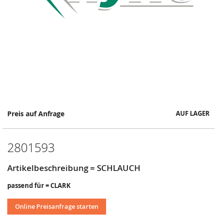
Springe
Preis auf Anfrage
AUF LAGER
zum
Anfang
der
2801593
Bildergalerie
Artikelbeschreibung = SCHLAUCH
passend für = CLARK
Online Preisanfrage starten