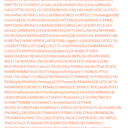
GRIPTECH(7)
HAKO(12)
HALLA(43)
HANGCHA(12)
Hanselifter(6)
HAULOTTE(10)
HC(12)
HEDEN(96)
HELI(26)
HELLA(9)
HERCULIFT(1)
Hersteller(18)
HH(1)
HOLLAND(4)
HSM(2)
HUBTEX(1)
Hubwagen(56)
Hummel(23)
HURTH(34)
Hydr(2)
HYSTER(2)
HYUNDAI(5)
ICEM(8)
IMPCO(13)
IRION(1)
ISKRA(3)
ISW(1)
IWS(1)
JAC(3)
JCB(141)
JLG(1)
John(2)
JUMBO(69)
JUNGHEINRICH(23411)
KAHL(56)
KALMAR(466)
KAUP(228)
KOMATSU(207)
Konecranes(28)
KOOI(103)
KRAMER(148)
KUBOTA(7)
KÃRCHER(3)
LAFIS(1238)
Lager(1)
LANSING(6)
LATEC(10)
LINDE(97790)
LITTLE(46)
LOC(17)
LOGITRANS(5)
LOMBARDINI(5)
LUGLI(37)
MAFI(27)
Manitou(3)
Mann(23)
MARIOTTI(87)
MASCHINEN(178)
MAST(2)
Mercedes(3)
MERLO(129)
MEYER(6)
MIC(173)
MIDORI(1)
MITSUBISHI(674)
MOFFET(103)
MULE(46)
MUSTANG(3)
N92(1)
neu(2)
NEUSON(2)
NEW(4)
Nexen,ThaiLift,G(5)
NIEMEYER(80)
NILFISK(31)
Nippon(5)
Nissan(1)
NOBLELIFT(3)
O+K(116)
OM(217)
OMG(276)
PAGANI(27)
PARKER(13)
PERKINS(216)
PEWAG(3)
PFAFF(9)
Pimespo(217)
Power(5)
PRAMAC(23)
QTECK(19)
RAYMOND(1)
RCM(31)
REMA(27)
Remy(25)
RHM(1)
ROCLA(30)
RS(1)
RÃ¼ckhaltesysteme(1)
Rückhaltesysteme(2)
SALEV(3)
SAMAG(14)
SAMSUNG(8)
SAXBY(30)
SCHAEFF(18)
SCHALL(2)
SCHALTBAU(7)
SCHMITTER(88)
Schneider(1)
Schwerlast(2)
SEITH(9)
SICHELSCHMIDT(46)
SIEMENS(1)
SIROCCO(73)
SISU(17)
SL(1)
SMV(28)
SNORKEL(28)
SPAL(3)
STABAU(31)
STABILUS(8)
STAHLGRUBER(28)
STEINBOCK(1945)
STILL(30)
STÖCKLIN(181)
SVETRUCK(135)
SWF(2)
TAKEUCHI(2)
TCM(604)
TECALEMIT(5)
TEREX(18)
TIMKEN(1)