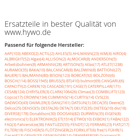
Ersatzteile in bester Qualität von
www.hywo.de
Passend für folgende Hersteller:
AAP(103)
ABEKO(2)
ACTIL(2)
AHLES(5)
AHLMANN(23)
AIM(4)
AIRO(4)
ALBRIGHT(52)
Algas(4)
ALLISON(2)
ALMOCAR(8)
ANDERSON(5)
Arbeitsbühnen(8)
ARMANNI(28)
ARTISON(5)
Atlas(17)
ATLET(1238)
AURAMO(35)
BAKA(10)
BALCANCAR(8)
BALDWIN(8)
BATTIONI(27)
BAUER(1)
BAUMANN(80)
BISON(123)
BOBCAT(92)
BOLZONI(6)
BOSCH(114)
BOSS(1945)
BRUSS(5)
BT(410)
bulmor(69)
CANGARU(6)
CAPACITY(2)
CARER(10)
CASCADE(191)
CASE(7)
CATERPILLAR(171)
CESAB(124)
CHRYSLER(3)
CLARK(106426)
Climax(3)
COMBILIFT(123)
Copco(17)
CROWN(134)
CUMMINS(14)
CURTIS(14)
CVS(23)
DAEWOO(43)
DAIMLER(3)
DAN(2161)
DATSUN(1)
DECA(35)
Deere(2)
Delco(25)
DENSO(5)
DESTA(26)
DETA(7)
DEUTZ(35)
DIETEG(10)
div(18)
DIVERSE(178)
Donaldson(30)
DOOSAN(82)
DURWEN(35)
EIGEN(8)
electronics(1)
ELEKTRONIK(5)
ET(1514)
ETWO(10)
EXBOX(1)
FABA(122)
FAG(3)
Fahrersitze(38)
FANTUZZI(55)
FENDT(12)
FERRARI(23)
FIAT(217)
FILTER(18)
FISCHER(5)
FLÖTZINGER(2)
FORKLIFT(6)
frei(1)
FÜHR(1)
Gasanl(13)
GENIE(33)
GENKINGER(14)
GRAMMER(58)
Graziano(3)