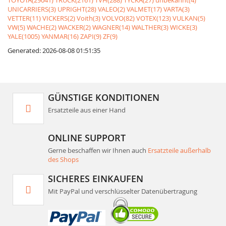
TOYOTA(29041)
TRUCK(2161)
TVH(288)
TYCKA(27)
unbekannt(4)
UNICARRIERS(3)
UPRIGHT(28)
VALEO(2)
VALMET(17)
VARTA(3)
VETTER(11)
VICKERS(2)
Voith(3)
VOLVO(82)
VOTEX(123)
VULKAN(5)
VW(5)
WACHE(2)
WACKER(2)
WAGNER(14)
WALTHER(3)
WICKE(3)
YALE(1005)
YANMAR(16)
ZAPI(9)
ZF(9)
Generated: 2026-08-08 01:51:35
GÜNSTIGE KONDITIONEN
Ersatzteile aus einer Hand
ONLINE SUPPORT
Gerne beschaffen wir Ihnen auch
Ersatzteile außerhalb
des Shops
SICHERES EINKAUFEN
Mit PayPal und verschlüsselter Datenübertragung