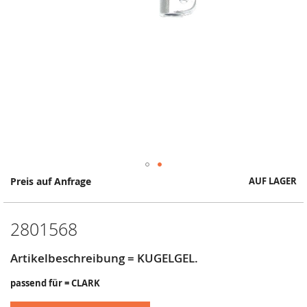
Springe
Preis auf Anfrage
AUF LAGER
zum
Anfang
der
2801568
Bildergalerie
Artikelbeschreibung = KUGELGEL.
passend für = CLARK