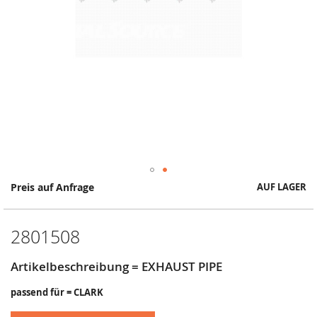
Springe
Preis auf Anfrage
AUF LAGER
zum
Anfang
der
2801508
Bildergalerie
Artikelbeschreibung = EXHAUST PIPE
passend für = CLARK