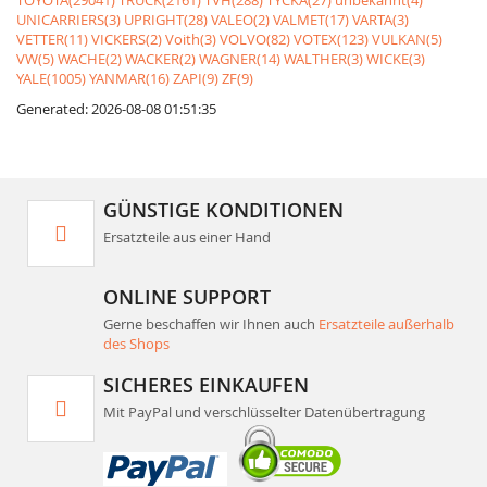
TOYOTA(29041)
TRUCK(2161)
TVH(288)
TYCKA(27)
unbekannt(4)
UNICARRIERS(3)
UPRIGHT(28)
VALEO(2)
VALMET(17)
VARTA(3)
VETTER(11)
VICKERS(2)
Voith(3)
VOLVO(82)
VOTEX(123)
VULKAN(5)
VW(5)
WACHE(2)
WACKER(2)
WAGNER(14)
WALTHER(3)
WICKE(3)
YALE(1005)
YANMAR(16)
ZAPI(9)
ZF(9)
Generated: 2026-08-08 01:51:35
GÜNSTIGE KONDITIONEN
Ersatzteile aus einer Hand
ONLINE SUPPORT
Gerne beschaffen wir Ihnen auch
Ersatzteile außerhalb
des Shops
SICHERES EINKAUFEN
Mit PayPal und verschlüsselter Datenübertragung