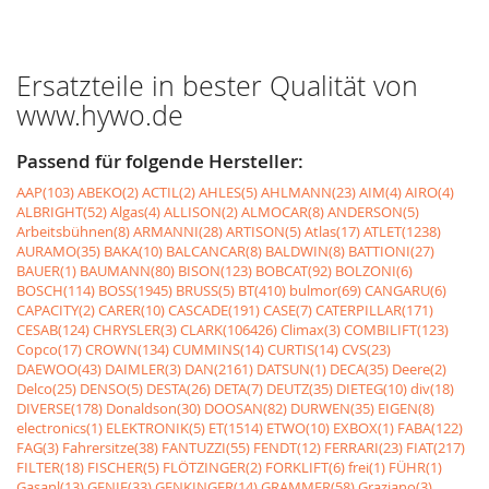
Ersatzteile in bester Qualität von
www.hywo.de
Passend für folgende Hersteller:
AAP(103)
ABEKO(2)
ACTIL(2)
AHLES(5)
AHLMANN(23)
AIM(4)
AIRO(4)
ALBRIGHT(52)
Algas(4)
ALLISON(2)
ALMOCAR(8)
ANDERSON(5)
Arbeitsbühnen(8)
ARMANNI(28)
ARTISON(5)
Atlas(17)
ATLET(1238)
AURAMO(35)
BAKA(10)
BALCANCAR(8)
BALDWIN(8)
BATTIONI(27)
BAUER(1)
BAUMANN(80)
BISON(123)
BOBCAT(92)
BOLZONI(6)
BOSCH(114)
BOSS(1945)
BRUSS(5)
BT(410)
bulmor(69)
CANGARU(6)
CAPACITY(2)
CARER(10)
CASCADE(191)
CASE(7)
CATERPILLAR(171)
CESAB(124)
CHRYSLER(3)
CLARK(106426)
Climax(3)
COMBILIFT(123)
Copco(17)
CROWN(134)
CUMMINS(14)
CURTIS(14)
CVS(23)
DAEWOO(43)
DAIMLER(3)
DAN(2161)
DATSUN(1)
DECA(35)
Deere(2)
Delco(25)
DENSO(5)
DESTA(26)
DETA(7)
DEUTZ(35)
DIETEG(10)
div(18)
DIVERSE(178)
Donaldson(30)
DOOSAN(82)
DURWEN(35)
EIGEN(8)
electronics(1)
ELEKTRONIK(5)
ET(1514)
ETWO(10)
EXBOX(1)
FABA(122)
FAG(3)
Fahrersitze(38)
FANTUZZI(55)
FENDT(12)
FERRARI(23)
FIAT(217)
FILTER(18)
FISCHER(5)
FLÖTZINGER(2)
FORKLIFT(6)
frei(1)
FÜHR(1)
Gasanl(13)
GENIE(33)
GENKINGER(14)
GRAMMER(58)
Graziano(3)