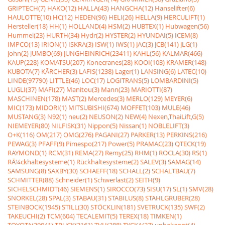
GRIPTECH(7)
HAKO(12)
HALLA(43)
HANGCHA(12)
Hanselifter(6)
HAULOTTE(10)
HC(12)
HEDEN(96)
HELI(26)
HELLA(9)
HERCULIFT(1)
Hersteller(18)
HH(1)
HOLLAND(4)
HSM(2)
HUBTEX(1)
Hubwagen(56)
Hummel(23)
HURTH(34)
Hydr(2)
HYSTER(2)
HYUNDAI(5)
ICEM(8)
IMPCO(13)
IRION(1)
ISKRA(3)
ISW(1)
IWS(1)
JAC(3)
JCB(141)
JLG(1)
John(2)
JUMBO(69)
JUNGHEINRICH(23411)
KAHL(56)
KALMAR(466)
KAUP(228)
KOMATSU(207)
Konecranes(28)
KOOI(103)
KRAMER(148)
KUBOTA(7)
KÃRCHER(3)
LAFIS(1238)
Lager(1)
LANSING(6)
LATEC(10)
LINDE(97790)
LITTLE(46)
LOC(17)
LOGITRANS(5)
LOMBARDINI(5)
LUGLI(37)
MAFI(27)
Manitou(3)
Mann(23)
MARIOTTI(87)
MASCHINEN(178)
MAST(2)
Mercedes(3)
MERLO(129)
MEYER(6)
MIC(173)
MIDORI(1)
MITSUBISHI(674)
MOFFET(103)
MULE(46)
MUSTANG(3)
N92(1)
neu(2)
NEUSON(2)
NEW(4)
Nexen,ThaiLift,G(5)
NIEMEYER(80)
NILFISK(31)
Nippon(5)
Nissan(1)
NOBLELIFT(3)
O+K(116)
OM(217)
OMG(276)
PAGANI(27)
PARKER(13)
PERKINS(216)
PEWAG(3)
PFAFF(9)
Pimespo(217)
Power(5)
PRAMAC(23)
QTECK(19)
RAYMOND(1)
RCM(31)
REMA(27)
Remy(25)
RHM(1)
ROCLA(30)
RS(1)
RÃ¼ckhaltesysteme(1)
Rückhaltesysteme(2)
SALEV(3)
SAMAG(14)
SAMSUNG(8)
SAXBY(30)
SCHAEFF(18)
SCHALL(2)
SCHALTBAU(7)
SCHMITTER(88)
Schneider(1)
Schwerlast(2)
SEITH(9)
SICHELSCHMIDT(46)
SIEMENS(1)
SIROCCO(73)
SISU(17)
SL(1)
SMV(28)
SNORKEL(28)
SPAL(3)
STABAU(31)
STABILUS(8)
STAHLGRUBER(28)
STEINBOCK(1945)
STILL(30)
STÖCKLIN(181)
SVETRUCK(135)
SWF(2)
TAKEUCHI(2)
TCM(604)
TECALEMIT(5)
TEREX(18)
TIMKEN(1)